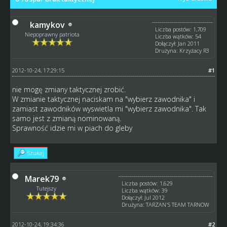
kamykov
Liczba postów: 1,709
Niepoprawny patriota
Liczba wątków: 54
Dołączył: Jan 2011
Drużyna: Krzyżacy R3
2012-10-24, 17:29:15
#1
nie mogę zmiany taktycznej zrobić.
W zmianie taktycznej naciskam na "wybierz zawodnika" i
zamiast zawodników wyswietla mi "wybierz zawodnika". Tak
samo jest z zmianą nominowaną.
Sprawność idzie mi w piach do gleby
Szukaj
Marek79
Liczba postów: 1,629
Tutejszy
Liczba wątków: 39
Dołączył: Jul 2012
Drużyna: TARZAN'S TEAM TARNOW
2012-10-24, 19:34:36
#2