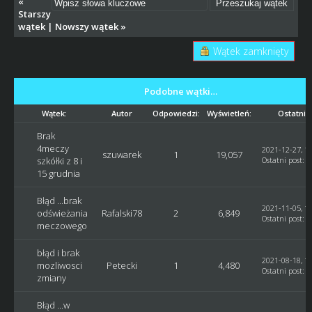
«
Starszy
wątek
|
Nowszy wątek
»
Wątek zamknięty
Podobne wątki…
Wątek:
Autor
Odpowiedzi:
Wyświetleń:
Ostatni 
Brak
4meczy
2021-12-27, 11
szuwarek
1
19,057
szkółki z 8 i
Ostatni post
:
G
15 grudnia
Błąd ...brak
2021-11-05, 17
odświeżania
Rafalski78
2
6,849
Ostatni post
:
R
meczowego
błąd i brak
2021-08-18, 13
mozliwosci
Petecki
1
4,480
Ostatni post
:
G
zmiany
Błąd ...w