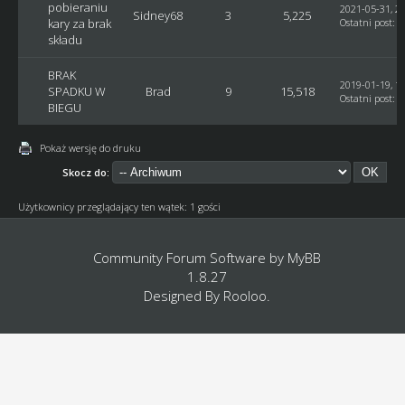
pobieraniu
2021-05-31, 21
Sidney68
3
5,225
kary za brak
Ostatni post
:
G
składu
BRAK
2019-01-19, 12
SPADKU W
Brad
9
15,518
Ostatni post
:
G
BIEGU
Pokaż wersję do druku
Skocz do:
Użytkownicy przeglądający ten wątek: 1 gości
Community Forum Software by
MyBB
1.8.27
Designed By
Rooloo
.