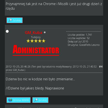
Przynajmniej tak jest na Chrome i Mozilli i jest już drugi dzień z
rzędu
Szukaj
GM_Kuba
Liczba postów: 1,741
Tutejszy
Liczba wątków: 52
Dołączył: Jul 2010
Drużyna: GoodFells Leszno
2012-10-25, 20:46:26
#4
(Ten post był ostatnio modyfikowany: 2012-10-25, 21:40:32
przez
GM_Kuba
.)
Dzienw bo nic w kodzie nei było zmienianie...
//Dziwne był jakies bledy. Naprawione
Strona WWW
Szukaj