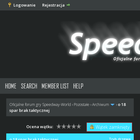
Logowanie
Rejestracja
HOME
SEARCH
MEMBER LIST
HELP
o 18
Oficjalne forum gry Speedway-World
›
Pozostałe
›
Archiwum
›
spar brak taktycznej
Ocena wątku:
Wątek zamknięty
o 18 spar brak taktycznej
Tryb drzewa