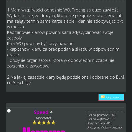
1 Mam wątpliwości odnośnie WO. Trochę za dużo zawiłości.
Wydaje mi się, że drużyna, która nie przyjmie zaproszenia lub
ma zajęty termin sama karze siebie i klan nie zdobywając pkt
w meczu.
Kapitanowie klanów powinni sami zdyscyplinować swoje
zespoły.
Kary WO powinny być przyznawane:
- kapitanowi klanu za brak podania składu w odpowiednim
czasie.
- drużynie organizatora, która w odpowiednim czasie nie
zorganizuje zawodów.
2 Na jakiej zasadzie klany będą podzielone i dobrane do ELM
i niższych lig?
Odpowiedz
Speed
Liczba postów: 1,920
Moderator
Liczba wątków: 162
Dołączył: Sep 2010
Drużyna: Victory Leszno