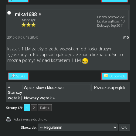
mika1688
Liczba postów: 228
Manager
Liczba wątków: 13
Dołączył: Sep 2011
2013-07-07, 18:28:40
#15
kształt 1 LM zależy przede wszystkim od ilości drużyn
zgłoszonych. Po zapisach jak będzie znana liczba drużyn to
mozna pomyśleć nad kształtem 1 LM
Szukaj
Odpowiedz
«
Starszy
wątek
|
Nowszy wątek
»
Strony (2):
1
2
Dalej »
Pokaż wersję do druku
Skocz do: