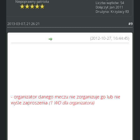
Niepoprawny patriota
Liczba wątków: 54
Dołączył: Jan 2011
Drużyna: Krzyżacy R3
2013-03-07, 21:26:21
#9
(2012-10-27, 16:44:45)
Speed napisał(a):
2. WO zgłaszamy gdy:
(w nawiasie przewidywana kara dla
danego klanu/drużyny)
- Klan nie wystawi składu w czasie wyznaczonym
(ostrzeżenie dla kapitana, jeśli 2 raz wystawi za późno to 1
WO ‘zółtą kartkę’ otrzymuje kapitan, ale za zgodą
przeciwników dany mecz można odjechać)
- Jeśli klan wcale nie wystawi składu
(1 WO dla kapitana i po
1 WO dla reszty drużyn)
- organizator danego meczu nie zorganizuje go lub nie
wyśle zaproszenia
(1 WO dla organizatora)
- Drużyna przeciwna ma zajęty termin
(1 WO)
- Drużyna przeciwna nie przyjmie zaproszenia
(1 WO)
- Drużyny są źle wystawione, np. suma punktów drużyn jest
mniejsza niż 6
(ostrzeżenie dla kapitana, ale jest możliwość
poprawienia składu)
- Walkower zgłaszamy najpóźniej do czwartku do godziny