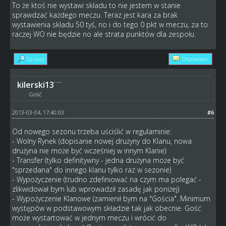
To że ktoś nie wystawi składu to nie jestem w stanie
sprawdzać każdego meczu. Teraz jest kara za brak
wystawienia składu 50 tyś, no i do tego 0 pkt w meczu, za to
raczej WO nie będzie no ale strata punktów dla zespołu.
Szukaj
Odpowiedz
kilerski13
Gość
2013-03-04, 17:40:03
#6
Od nowego sezonu trzeba uściślić w regulaminie:
- Wolny Rynek (dopisanie nowej drużyny do Klanu, nowa
drużyna nie może być wcześniej w innym Klanie)
- Transfer (tylko definitywny - jedna drużyna może być
"sprzedana" do innego klanu tylko raz w sezonie)
- Wypożyczenie (trudno zdefiniować na czym ma polegać -
zlikwidował bym lub wprowadził zasadę jak poniżej)
- Wypożyczenie Klanowe (zamienił bym na "Gościa". Minimum
występów w podstawowym składzie tak jak obecnie. Gość
może wystartować w jednym meczu i wrócić do