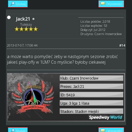
Szukaj
Odpowiedz
Jack21
Liczba postów: 2,018
Tutejszy
Liczba wątków: 53
Dołączył: Jul 2012
Drużyna: Czarni Inowrocław
2013-07-07, 17:08:44
#14
a może warto pomyśleć żeby w następnym sezonie zrobić
jakieś play-offy w 1LM? Co myślicie? byłoby ciekawiej
Szukaj
Odpowiedz