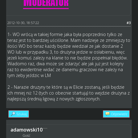
2012-10-30, 18:57:22
#3
1- WO wrócą w takiej formie jaka była poprzednio tylko ze
teraz jest to bardziej uściślone. Mam nadzieje ze zmniejszy to
ilości WO bo teraz każdy będzie wiedział ze jak dostanie 2
WO lub w przypadku 3, to drużyna jedzie w osłabieniu, więc
jeżeli komuś zależy na klanie to nie będzie popełniał błędów.
Wiadomo raz, dwa może sie zdarzyć ale jak już jest kolejny
raz to ewidentnie widać ze danemu graczowi nie zależy na
tym żeby jeździc w LM
2 - Narazie druzyny te które są w Elicie zostaną, jeśli będzie
ich mniej niż 12 (tych co obecnie startują) to wejdzie drużyna z
najlepszą średnią ligową z nowych zgłoszonych.
Szukaj
Odpowiedz
adamowski10
Gość