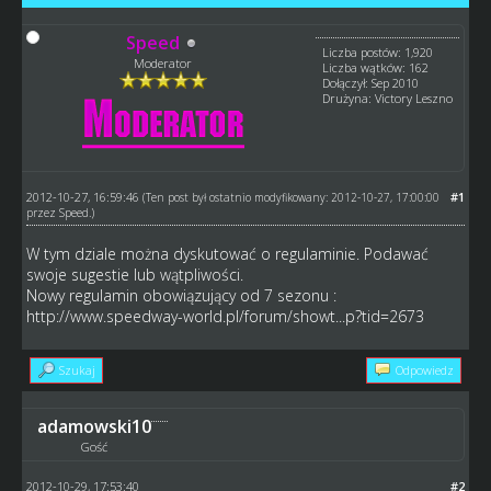
Speed
Liczba postów: 1,920
Moderator
Liczba wątków: 162
Dołączył: Sep 2010
Drużyna: Victory Leszno
2012-10-27, 16:59:46
#1
(Ten post był ostatnio modyfikowany: 2012-10-27, 17:00:00
przez
Speed
.)
W tym dziale można dyskutować o regulaminie. Podawać
swoje sugestie lub wątpliwości.
Nowy regulamin obowiązujący od 7 sezonu :
http://www.speedway-world.pl/forum/showt...p?tid=2673
Szukaj
Odpowiedz
adamowski10
Gość
2012-10-29, 17:53:40
#2