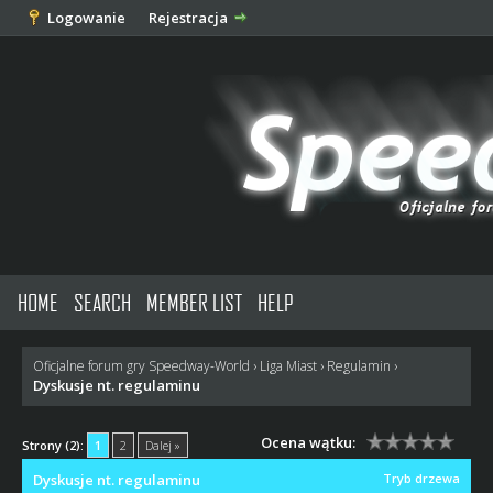
Logowanie
Rejestracja
HOME
SEARCH
MEMBER LIST
HELP
Oficjalne forum gry Speedway-World
›
Liga Miast
›
Regulamin
›
Dyskusje nt. regulaminu
Ocena wątku:
Strony (2):
1
2
Dalej »
Dyskusje nt. regulaminu
Tryb drzewa