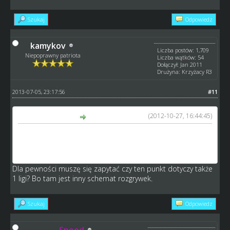
Szukaj
Odpowiedz
kamykov
Liczba postów: 1,709
Niepoprawny patriota
Liczba wątków: 54
Dołączył: Jan 2011
Drużyna: Krzyżacy R3
2013-07-05, 23:17:56
#11
(2012-10-27, 16:44:45)
Speed napisał(a):
* wszystkie kary kasują się po 12 kolejce tak aby w walce o
poszczególne miejsca można było pojechać najmocniejszym
składem
Dla pewności muszę się zapytać czy ten punkt dotyczy także
1 ligi? Bo tam jest inny schemat rozgrywek.
Szukaj
Odpowiedz
Speed