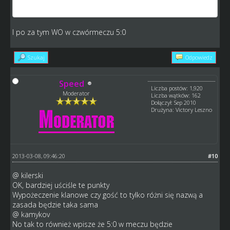
24:00
I po za tym WO w czwórmeczu 5:0
Szukaj
Odpowiedz
Speed
Liczba postów: 1,920
Moderator
Liczba wątków: 162
Dołączył: Sep 2010
Drużyna: Victory Leszno
2013-03-08, 09:46:20
#10
@ kilerski
OK, bardziej uściśle te punkty
Wypożeczenie klanowe czy gość to tylko różni się nazwą a
zasada będzie taka sama
@ kamykov
No tak to również wpisze że 5:0 w meczu będzie