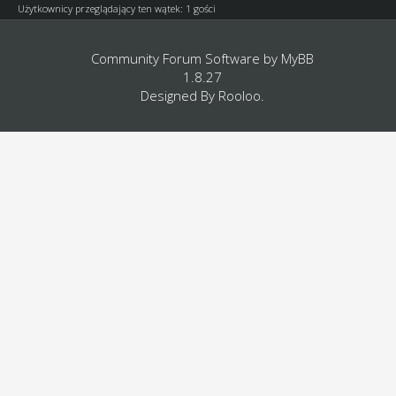
Użytkownicy przeglądający ten wątek: 1 gości
Community Forum Software by
MyBB
1.8.27
Designed By
Rooloo
.