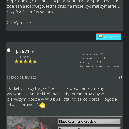
poprzedniego kalanu.) Opcja przydatna w przypadku WO lub
zdarzenia losowego. Jedna drużyna może być maksymalnie 2
razy "Gościem" w sezonie.
Co Wy na to?
Odpowiedz
Jack21
Liczba postów: 2,018
Tutejszy
Liczba wątków: 53
Dołączył: Jul 2012
Drużyna: Czarni Inowrocław
2013-03-04, 18:12:22
#7
Dodałbym aby był jakiś termin na dokonanie zmiany
związanej z tym że ktoś ma zajęty termin oraz aby w
pierwszym poście w WO była lista kto za co dostał - będzie
łatwiej sprawdzić