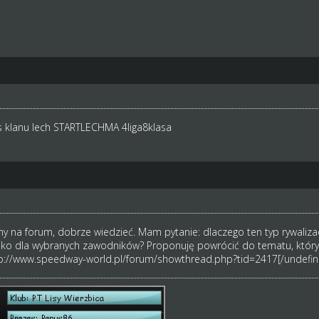
s klanu lech STARTLECHMA 4liga8klasa
ny na forum, dobrze wiedzieć. Mam pytanie: dlaczego ten typ rywaliza
tylko dla wybranych zawodników? Proponuję powrócić do tematu, który
p://www.speedway-world.pl/forum/showthread.php?tid=2417[/undefin