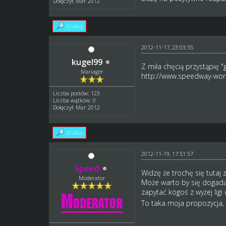
Dołączył: Mar 2012
Szukaj
2012-11-17, 23:03:55
kugel99
Z miła chęcią przystąpię "
Manager
http://www.speedway-worl
Liczba postów: 123
Liczba wątków: 0
Dołączył: Mar 2012
Szukaj
2012-11-19, 17:51:57
Speed
Widzę że trochę się tutaj 
Moderator
Może warto by się dogadać
zapytać kogoś z wyżej lig
To taka moja propozycja, 