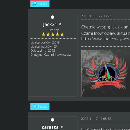
Szukaj
2012-11-16, 22:13:22
Jack21
Chętnie wesprę jakiś klan 
Tutejszy
Czarni Inowrocław, aktual
http://www.speedway-worl
Liczba postów: 2,018
Liczba wątków: 53
Dołączył: Jul 2012
Drużyna: Czarni Inowrocław
Szukaj
2012-11-17, 11:08:52
carasta
Ja również
http://www.spe