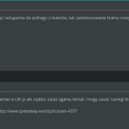
hęć wstąpienia do jednego z teamów, lub zainteresowanie teamu no
man w LM ;p ale szybko zaraz ogarnę temat i mogę zasilić szeregi któr
ttp://www.speedway-world.pl/i,team-4337