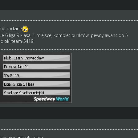
lub rodzinę
nie 6 liga 9 klasa, 1 miejsce, komplet punktów, pewny awans do 5
d.pl/i,team-5419
edway-world.pl/i,team