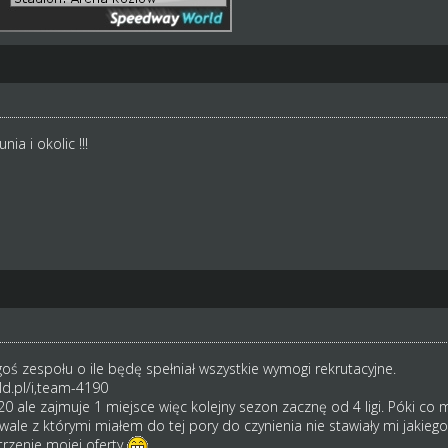
ia i okolic !!!
oś zespołu o ile będę spełniał wszystkie wymogi rekrutacyjne.
d.pl/i,team-4190
20 ale zajmuje 1 miejsce więc kolejny sezon zacznę od 4 ligi. Póki co
ywale z którymi miałem do tej pory do czynienia nie stawiały mi jakie
rzenie mojej oferty