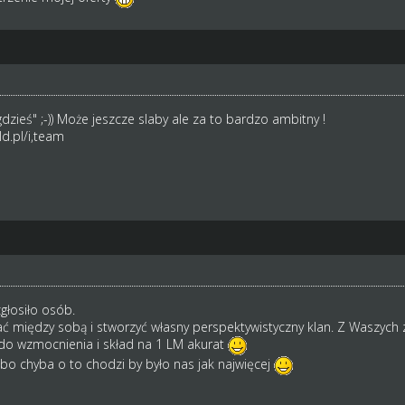
gdzieś" ;-)) Może jeszcze slaby ale za to bardzo ambitny !
d.pl/i,team
zgłosiło osób.
 między sobą i stworzyć własny perspektywistyczny klan. Z Waszych 
i do wzmocnienia i skład na 1 LM akurat
bo chyba o to chodzi by było nas jak najwięcej