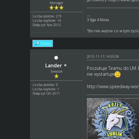
Manager
__
Liczba postów: 219
3 liga 4 klasa
Liczba wątków: 14
Dołączył: Nov 2012
"Bo nie ważne co w tym życiu
Szukaj
2012-11-17, 14:33:28
Lander
Poszukuje Teamu do LM. P
Świeżak
nie wystartuje
Liczba postów: 9
http://www.speedway-worl
Liczba wątków: 1
Dołączył: Oct 2011