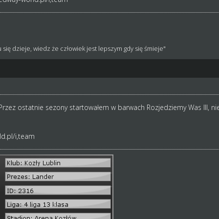
 się dzieje, wiedz że człowiek jest lepszym gdy się śmieje"
rzez ostatnie sezony startowałem w barwach Rozjedziemy Was III, ni
d.pl/i,team