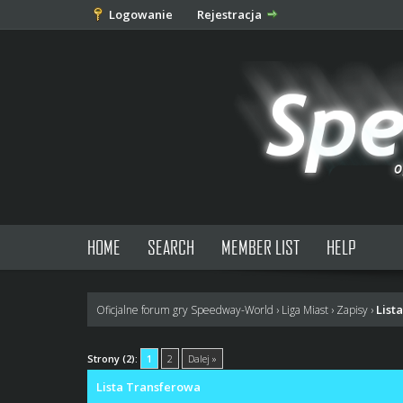
Logowanie
Rejestracja
HOME
SEARCH
MEMBER LIST
HELP
List
Oficjalne forum gry Speedway-World
›
Liga Miast
›
Zapisy
›
0 głosów - średnia: 0
1
2
3
4
5
Strony (2):
1
2
Dalej »
Lista Transferowa