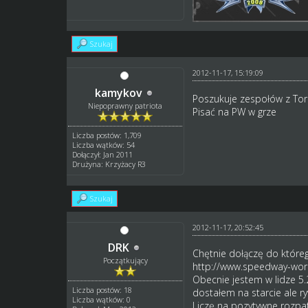
Szukaj
2012-11-17, 15:19:09
kamykov
Poszukuje zespołów z Torun
Niepoprawny patriota
Pisać na PW w grze
Liczba postów: 1,709
Liczba wątków: 54
Dołączył: Jan 2011
Drużyna: Krzyżacy R3
Szukaj
2012-11-17, 20:52:45
DRK
Chętnie dołączę do któreg
Początkujący
http://www.speedway-worl
Obecnie jestem w lidze 5.
Liczba postów: 18
dostałem na starcie ale r
Liczba wątków: 0
Liczę na pozytywne rozpat