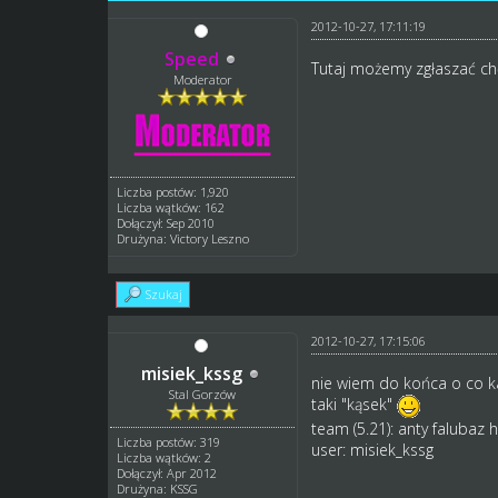
2012-10-27, 17:11:19
Speed
Tutaj możemy zgłaszać c
Moderator
Liczba postów: 1,920
Liczba wątków: 162
Dołączył: Sep 2010
Drużyna: Victory Leszno
Szukaj
2012-10-27, 17:15:06
misiek_kssg
nie wiem do końca o co ka
Stal Gorzów
taki "kąsek"
team (5.21): anty falubaz
h
Liczba postów: 319
user: misiek_kssg
Liczba wątków: 2
Dołączył: Apr 2012
Drużyna: KSSG