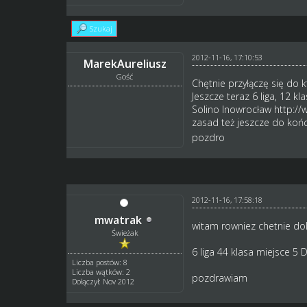
Szukaj
2012-11-16, 17:10:53
MarekAureliusz
Gość
Chętnie przyłączę się do k
Jeszcze teraz 6 liga, 12 kl
Solino Inowrocław
http://
zasad też jeszcze do końc
pozdro
2012-11-16, 17:58:18
mwatrak
witam rowniez chetnie dol
Świeżak
6 liga 44 klasa miejsce 5
Liczba postów: 8
Liczba wątków: 2
pozdrawiam
Dołączył: Nov 2012