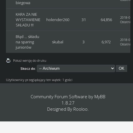
biegowa
KARA ZA NIE
2018-07-
WYSTAWIENIE
holender260
31
64,856
Ostatni 
SKŁADU !!!
Błąd ... składu
2018-06-
na sparing
skubal
3
6,972
Ostatni 
juniorów
Pokaż wersję do druku
Skocz do:
Użytkownicy przeglądający ten wątek: 1 gości
Community Forum Software by
MyBB
1.8.27
Designed By
Rooloo
.