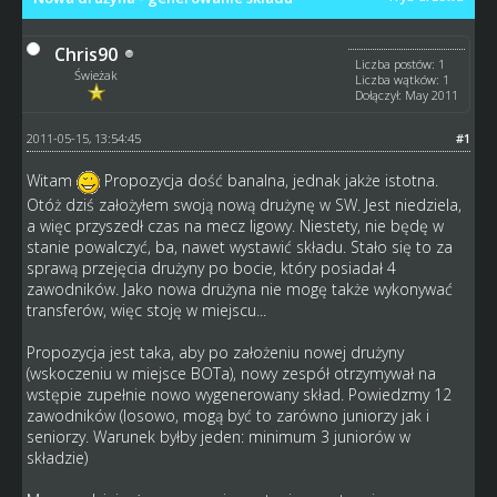
Chris90
Liczba postów: 1
Świeżak
Liczba wątków: 1
Dołączył: May 2011
2011-05-15, 13:54:45
#1
Witam
Propozycja dość banalna, jednak jakże istotna.
Otóż dziś założyłem swoją nową drużynę w SW. Jest niedziela,
a więc przyszedł czas na mecz ligowy. Niestety, nie będę w
stanie powalczyć, ba, nawet wystawić składu. Stało się to za
sprawą przejęcia drużyny po bocie, który posiadał 4
zawodników. Jako nowa drużyna nie mogę także wykonywać
transferów, więc stoję w miejscu...
Propozycja jest taka, aby po założeniu nowej drużyny
(wskoczeniu w miejsce BOTa), nowy zespół otrzymywał na
wstępie zupełnie nowo wygenerowany skład. Powiedzmy 12
zawodników (losowo, mogą być to zarówno juniorzy jak i
seniorzy. Warunek byłby jeden: minimum 3 juniorów w
składzie)