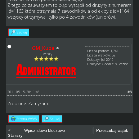
Z tego co zauważyłem to błąd wystąpił od drużyny z numerem
id=1163 która otrzymała 7 zawodników a od ekipy z id=1164
wszyscy otrzymywali tylko po 4 zawodników (juniorów).
Szukaj
GM_Kuba
Liczba postów: 1,741
Tutejszy
Liczba wątków: 52
Dołączył: Jul 2010
Drużyna: GoodFells Leszno
2011-05-15, 20:11:46
#3
Zrobione. Zamykam.
Strona WWW
Szukaj
«
Starszy