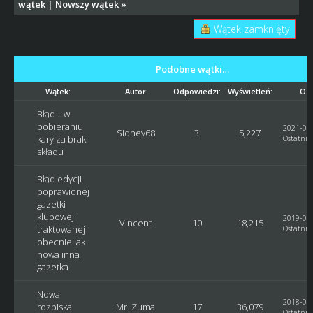
wątek
|
Nowszy wątek
»
Wątek zamknięty
Podobne wątki…
Wątek:
Autor
Odpowiedzi:
Wyświetleń:
Ost
Błąd ...w
pobieraniu
2021-05-
Sidney68
3
5,227
kary za brak
Ostatni 
składu
Błąd edycji
poprawionej
gazetki
klubowej
2019-06-
Vincent
10
18,215
traktowanej
Ostatni 
obecnie jak
nowa inna
gazetka
Nowa
2018-07-
rozpiska
Mr. Zuma
17
36,079
Ostatni 