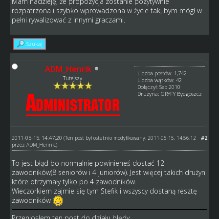
Mam nadzieję, że propozycja zostanie pozytywnie
rozpatrzona i szybko wprowadzona w życie tak, bym mógł w
pełni rywalizować z innymi graczami.
Szukaj
ADM_Henrik
Liczba postów: 1,742
Tutejszy
Liczba wątków: 42
Dołączył: Sep 2010
Drużyna: GRYFY Bydgoszcz
2011-05-15, 14:47:20
#2
(Ten post był ostatnio modyfikowany: 2011-05-15, 14:56:12
przez
ADM_Henrik
.)
To jest błąd bo normalnie powinieneś dostać 12
zawodników(8 seniorów i 4 juniorów). Jest więcej takich drużyn
które otrzymały tylko po 4 zawodników.
Wieczorkiem zajmie się tym Stefik i wszyscy dostaną resztę
zawodników
Przeniosłem ten post do działu błędy.