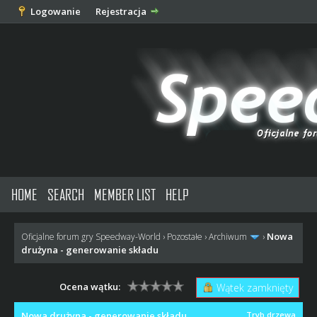
Logowanie
Rejestracja
HOME
SEARCH
MEMBER LIST
HELP
Nowa
Oficjalne forum gry Speedway-World
›
Pozostałe
›
Archiwum
›
drużyna - generowanie składu
Ocena wątku:
Wątek zamknięty
Nowa drużyna - generowanie składu
Tryb drzewa