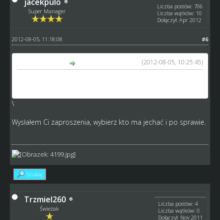
jacekpulo
Liczba postów: 706
Super Manager
Liczba wątków: 10
Dołączył: Apr 2012
2012-08-05, 11:18:08
#6
(2012-08-05, 10:25:45)
DRK napisał(a):
Witam, miałby ktoś wolne miejsca dla moich zawodników
w indy?
http://www.speedway-world.pl/i,team-4190
\
Wysłałem Ci zaproszenia, wybierz kto ma jechać i po sprawie.
Szukaj
Trzmiel260
Liczba postów: 4
Świeżak
Liczba wątków: 0
Dołączył: Nov 2011