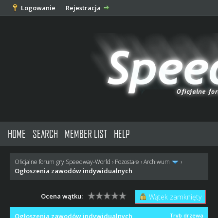
Logowanie
Rejestracja
HOME
SEARCH
MEMBER LIST
HELP
Oficjalne forum gry Speedway-World
›
Pozostałe
›
Archiwum
›
Ogłoszenia zawodów indywidualnych
Ocena wątku:
Wątek zamknięty
Ogłoszenia zawodów indywidualnych
Tryb drzewa