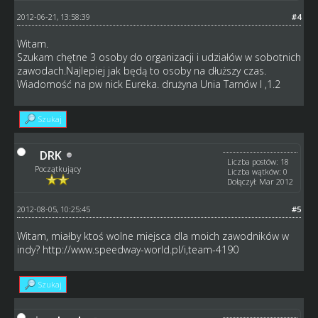
2012-06-21, 13:58:39
#4
Witam.
Szukam chętne 3 osoby do organizacji i udziałów w sobotnich
zawodach.Najlepiej jak będą to osoby na dłuższy czas.
Wiadomość na pw nick Eureka. drużyna Unia Tarnów I ,1.2
Szukaj
DRK
Liczba postów: 18
Początkujący
Liczba wątków: 0
Dołączył: Mar 2012
2012-08-05, 10:25:45
#5
Witam, miałby ktoś wolne miejsca dla moich zawodników w
indy?
http://www.speedway-world.pl/i,team-4190
Szukaj