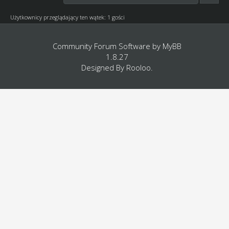
Użytkownicy przeglądający ten wątek: 1 gości
Community Forum Software by
MyBB
1.8.27
Designed By
Rooloo
.