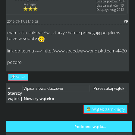
Liczba postów: 104
Manager
Liczba wątków: 13
Dołączył: Aug 2012
2013-09-17, 21:16:52
#9
mam kilku chlopaków , ktorzy chetnie pobiegają po jakims
torze w sobote
link do teamu --->
http://www.speedway-world.pl/i,team-4420
pozdro
Szukaj
«
Starszy
wątek
|
Nowszy wątek
»
Wątek zamknięty
Podobne wątki…