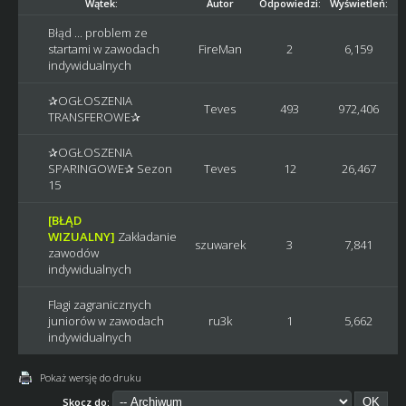
Wątek:
Autor
Odpowiedzi:
Wyświetleń:
Błąd ... problem ze
2
startami w zawodach
FireMan
2
6,159
O
indywidualnych
✰OGŁOSZENIA
2
Teves
493
972,406
TRANSFEROWE✰
O
✰OGŁOSZENIA
2
SPARINGOWE✰ Sezon
Teves
12
26,467
O
15
[BŁĄD
WIZUALNY]
Zakładanie
2
szuwarek
3
7,841
zawodów
O
indywidualnych
Flagi zagranicznych
2
juniorów w zawodach
ru3k
1
5,662
O
indywidualnych
Pokaż wersję do druku
Skocz do: