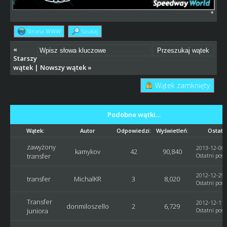
Strona WWW
Szukaj
«
Starszy
wątek
|
Nowszy wątek
»
Wątek zamknięty
Podobne wątki…
Wątek:
Autor
Odpowiedzi:
Wyświetleń:
Ostatn
zawyżony
2013-12-06,
kamykov
42
90,840
transfer
Ostatni post
2012-12-29,
transfer
MichalKR
3
8,020
Ostatni post
Transfer
2012-12-11,
donmiloszello
2
6,729
juniora
Ostatni post