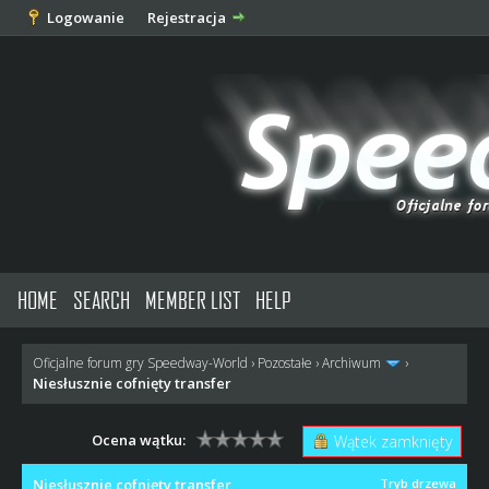
Logowanie
Rejestracja
HOME
SEARCH
MEMBER LIST
HELP
Oficjalne forum gry Speedway-World
›
Pozostałe
›
Archiwum
›
Niesłusznie cofnięty transfer
Ocena wątku:
Wątek zamknięty
Niesłusznie cofnięty transfer
Tryb drzewa