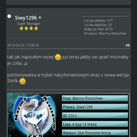
Siwy1296
Liczba postów: 377
Super Manager
Liczba wątków: 20
Dołączył: Mar 2013
Drużyna: Marma Rzeszóww
2013-05-23, 17:28:24
#8
tak jak napisalem wyzej
juz teraz jakby sie uparl moznaby
je cofac ;p
porównywarka w trybie natychmiastowym wraz z nowa wersja
Stefik