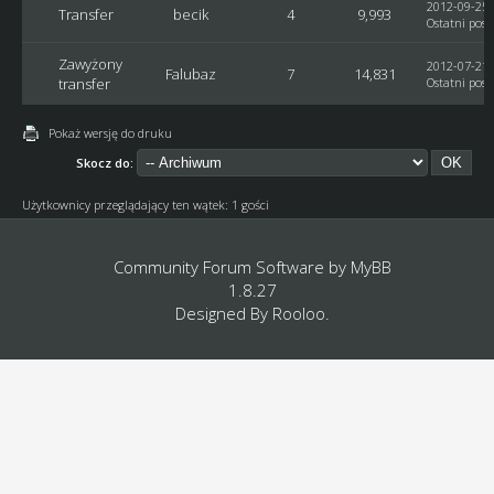
2012-09-25,
Transfer
becik
4
9,993
Ostatni post
Zawyżony
2012-07-21,
Falubaz
7
14,831
transfer
Ostatni post
Pokaż wersję do druku
Skocz do:
Użytkownicy przeglądający ten wątek: 1 gości
Community Forum Software by
MyBB
1.8.27
Designed By
Rooloo
.