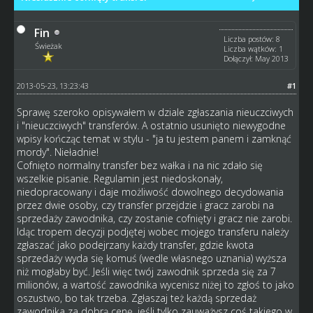
Fin
Liczba postów: 8
Świeżak
Liczba wątków: 1
Dołączył: May 2013
2013-05-23, 13:23:43
#1
Sprawę szeroko opisywałem w dziale zgłaszania nieuczciwych
i "nieuczciwych" transferów. A ostatnio usunięto niewygodne
wpisy kończąc temat w stylu - "ja tu jestem panem i zamknąć
mordy". Nieładnie!
Cofnięto normalny transfer bez wałka i na nic zdało się
wszelkie pisanie. Regulamin jest niedoskonały,
niedopracowany i daje możliwość dowolnego decydowania
przez dwie osoby, czy transfer przejdzie i gracz zarobi na
sprzedaży zawodnika, czy zostanie cofnięty i gracz nie zarobi.
Idąc tropem decyzji podjętej wobec mojego transferu należy
zgłaszać jako podejrzany każdy transfer, gdzie kwota
sprzedaży wyda się komuś (wedle własnego uznania) wyższa
niż mogłaby być. Jeśli więc twój zawodnik sprzeda się za 7
milionów, a wartość zawodnika wycenisz niżej to zgłoś to jako
oszustwo, bo tak trzeba. Zgłaszaj też każdą sprzedaż
zawodnika za dobrą cenę, jeśli tylko zauważysz coś takiego w