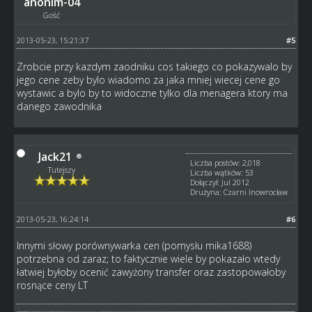
anonim-04
Gość
2013-05-23, 15:21:37
#5
Zrobcie przy kazdym zaodniku cos takiego co pokazywalo by
jego cene zeby bylo wiadomo za jaka mniej wiecej cene go
wystawic a bylo by to widoczne tylko dla menagera ktory ma
danego zawodnika
Jack21
Liczba postów: 2,018
Tutejszy
Liczba wątków: 53
Dołączył: Jul 2012
Drużyna: Czarni Inowrocław
2013-05-23, 16:24:14
#6
Innymi słowy porównywarka cen (pomysłu mika1688)
potrzebna od zaraz; to faktycznie wiele by pokazało wtedy
łatwiej byłoby ocenić zawyżony transfer oraz zastopowałoby
rosnące ceny LT