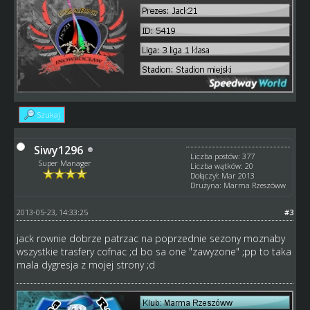
Szukaj
Siwy1296
Liczba postów: 377
Super Manager
Liczba wątków: 20
Dołączył: Mar 2013
Drużyna: Marma Rzeszóww
2013-05-23, 14:33:25
#3
jack rownie dobrze patrzac na poprzednie sezony moznaby
wszystkie trasfery cofnac ;d bo sa one "zawyzone" ;pp to taka
mala dygresja z mojej strony ;d