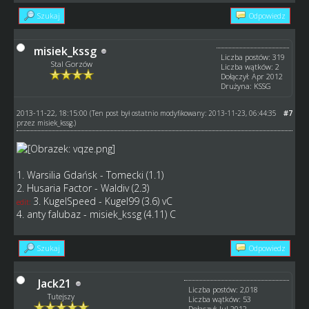
Szukaj
Odpowiedz
misiek_kssg
Liczba postów: 319
Stal Gorzów
Liczba wątków: 2
Dołączył: Apr 2012
Drużyna: KSSG
2013-11-22, 18:15:00
#7
(Ten post był ostatnio modyfikowany: 2013-11-23, 06:44:35
przez
misiek_kssg
.)
1. Warsilia Gdańsk - Tomecki (1.1)
2. Husaria Factor - Waldiv (2.3)
3. KugelSpeed - Kugel99 (3.6) vC
edit:
4. anty falubaz - misiek_kssg (4.11) C
Szukaj
Odpowiedz
Jack21
Liczba postów: 2,018
Tutejszy
Liczba wątków: 53
Dołączył: Jul 2012