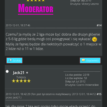
Dołączył: Sep 2010
Drużyna: Victory Leszno
2013-12-01, 18:37:46
#14
Czemu? Ja myślę że 2 liga moze być dobra dla drużyn głównie
z 5-6 lig gdzie bedą mogli coś powygrywać i się wykazać
Myślę że fajniej będzie dla niektórych powalczyć o 1 miejsce w
2 lidze niź o 11 w 1 lidze.
Szukaj
Odpowiedz
Jack21
Liczba postów: 2,018
Tutejszy
Liczba wątków: 53
Dołączył: Jul 2012
Drużyna: Czarni Inowrocław
2013-12-01, 18:42:29
#15
(Ten post był ostatnio modyfikowany: 2013-12-01, 18:44:12
przez
Jack21
.)
Jak dla mnie 2 liga jest spoko tylko może wtedy przejść do