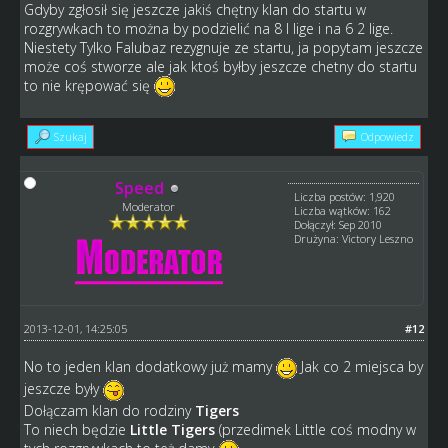
Gdyby zgłosił się jeszcze jakiś chętny klan do startu w
rozgrywkach to można by podzielić na 8 I lige i na 6 2 lige.
Niestety Tylko Falubaz rezygnuje ze startu, ja popytam jeszcze
może coś stworze ale jak ktoś byłby jeszcze chetny do startu
to nie krępować się
Szukaj
Odpowiedz
Speed
Liczba postów: 1,920
Moderator
Liczba wątków: 162
Dołączył: Sep 2010
Drużyna: Victory Leszno
2013-12-01, 14:25:05
#12
No to jeden klan dodatkowy już mamy
Jak co 2 miejsca by
jeszcze były
Dołączam klan do rodziny
Tigers
To niech będzie
Little Tigers
(przedimek Little coś modny w