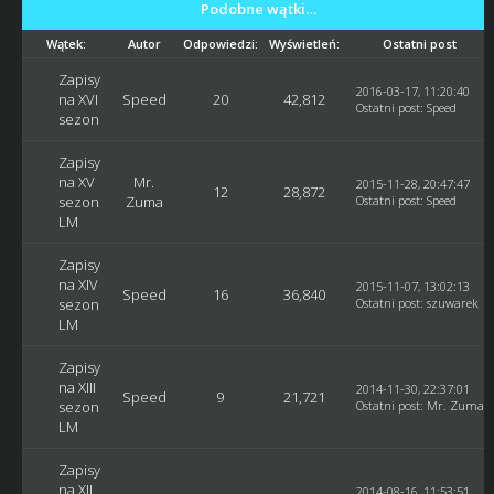
Podobne wątki…
Wątek:
Autor
Odpowiedzi:
Wyświetleń:
Ostatni post
Zapisy
2016-03-17, 11:20:40
na XVI
Speed
20
42,812
Ostatni post
:
Speed
sezon
Zapisy
na XV
Mr.
2015-11-28, 20:47:47
12
28,872
sezon
Zuma
Ostatni post
:
Speed
LM
Zapisy
na XIV
2015-11-07, 13:02:13
Speed
16
36,840
sezon
Ostatni post
:
szuwarek
LM
Zapisy
na XIII
2014-11-30, 22:37:01
Speed
9
21,721
sezon
Ostatni post
:
Mr. Zuma
LM
Zapisy
na XII
2014-08-16, 11:53:51