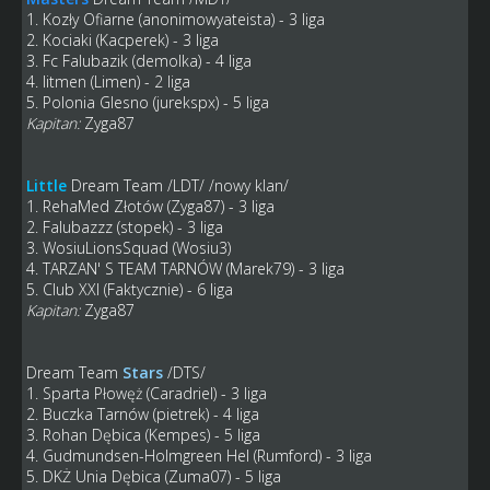
1. Kozły Ofiarne (anonimowyateista) - 3 liga
2. Kociaki (Kacperek) - 3 liga
3. Fc Falubazik (demolka) - 4 liga
4. litmen (Limen) - 2 liga
5. Polonia Glesno (jurekspx) - 5 liga
Kapitan:
Zyga87
Little
Dream Team
/LDT/ /nowy klan/
1. RehaMed Złotów (Zyga87) - 3 liga
2. Falubazzz (stopek) - 3 liga
3. WosiuLionsSquad (Wosiu3)
4. TARZAN' S TEAM TARNÓW (Marek79) - 3 liga
5. Club XXI (Faktycznie) - 6 liga
Kapitan:
Zyga87
Dream Team
Stars
/DTS/
1. Sparta Płowęż (Caradriel) - 3 liga
2. Buczka Tarnów (pietrek) - 4 liga
3. Rohan Dębica (Kempes) - 5 liga
4. Gudmundsen-Holmgreen Hel (Rumford) - 3 liga
5. DKŻ Unia Dębica (Zuma07) - 5 liga