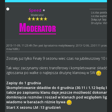
Speed
Liczba postów: 1
Moderator
Liczba wątków: 
Dołączył: Sep 201
Drużyna: Victory
2013-11-09, 11:23:49
(Ten post był ostatnio modyfikowany: 2013-12-06, 23:01:11 przez
mika1688
.)
Zostały juz tylko Finały 9 sezonu wiec czas na jubileuszowy 10 se
Tak więc zaczynamy okres transferowy i kompletowanie składów 
zgłoszania po walke o najlepsza drużynę klanową w SW
Zapisy do 1 grudnia
Skompletowanie składów do 6 grudnia (30.11 i 1.12 będą ba
także po zapisaniu klanu daje jeszcze możliwość dokonania
domknięcia rozmów i roszad w klanach pod względem lig b
wiadomo w barażach różnie bywa
Start X sezonu LM :13 grudzień