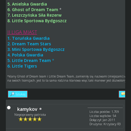
5. Anielska Gwardia
6. Ghost of Dream Team
*
7. Leszczyńska Siła Rezerw
8. Little Sportowa Bydgoszcz
II LIGA MIAST
1. Toruńska Gwardia
2. Dream Team Stars
3. Mini Sportowa Bydgoszcz
4. Polska Gwardia
5. Little Dream Team
*
6. Little Tigers
*klany Ghost of Dream team i Little Dream Team, zamieniły się nazwami (miejscami) więc 
na swoich licencjach. jest to ta sama rodzina klanowa więc taki manewr jest dozwolony
Szukaj
Od
kamykov
Liczba postów: 1,709
Niepoprawny patriota
Liczba wątków: 54
Dołączył: Jan 2011
Drużyna: Krzyżacy R3