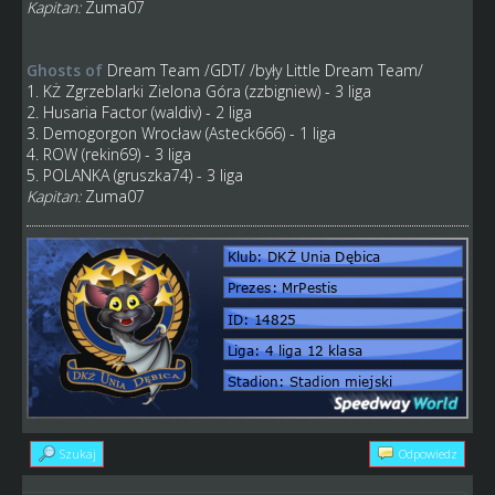
Kapitan:
Zuma07
Ghosts of
Dream Team
/GDT/ /były Little Dream Team/
1. KŻ Zgrzeblarki Zielona Góra (zzbigniew) - 3 liga
2. Husaria Factor (waldiv) - 2 liga
3. Demogorgon Wrocław (Asteck666) - 1 liga
4. ROW (rekin69) - 3 liga
5. POLANKA (gruszka74) - 3 liga
Kapitan:
Zuma07
Szukaj
Odpowiedz