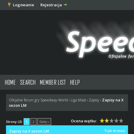
Logowanie
Rejestracja
HOME
SEARCH
MEMBER LIST
HELP
Zapisy na X
Oficjalne forum gry Speedway-World
›
Liga Miast
›
Zapisy
›
sezon LM
Ocena wątku:
Strony (2):
1
2
Dalej »
Zapisy na X sezon LM
Tryb drzewa