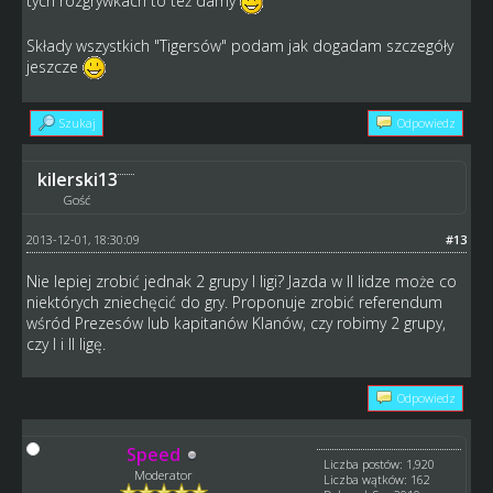
tych rozgrywkach to też damy
Składy wszystkich "Tigersów" podam jak dogadam szczegóły
jeszcze
Szukaj
Odpowiedz
kilerski13
Gość
2013-12-01, 18:30:09
#13
Nie lepiej zrobić jednak 2 grupy I ligi? Jazda w II lidze może co
niektórych zniechęcić do gry. Proponuje zrobić referendum
wśród Prezesów lub kapitanów Klanów, czy robimy 2 grupy,
czy I i II ligę.
Odpowiedz
Speed
Liczba postów: 1,920
Moderator
Liczba wątków: 162