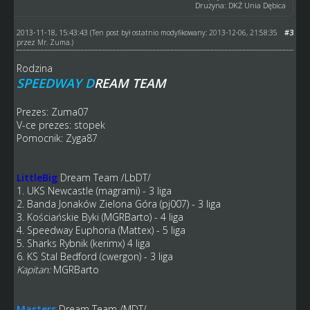
Drużyna: DKŻ Unia Dębica
2013-11-18, 15:43:43
#3
(Ten post był ostatnio modyfikowany: 2013-12-06, 21:58:35
przez
Mr. Zuma
.)
Rodzina
SPEEDWAY D
REAM TEAM
Prezes: Zuma07
V-ce prezes: stopek
Pomocnik: Zyga87
LittleBig
Dream Team
/LbDT/
1. UKS Newcastle (magrami) - 3 liga
2. Banda Jonaków Zielona Góra (pj007) - 3 liga
3. Kościańskie Byki (MGRBarto) - 4 liga
4. Speedway Euphoria (Mattex) - 5 liga
5. Sharks Rybnik (kerimx) 4 liga
6. KS Stal Bedford (cwergon) - 3 liga
Kapitan:
MGRBarto
Masters
Dream Team
/MDT/