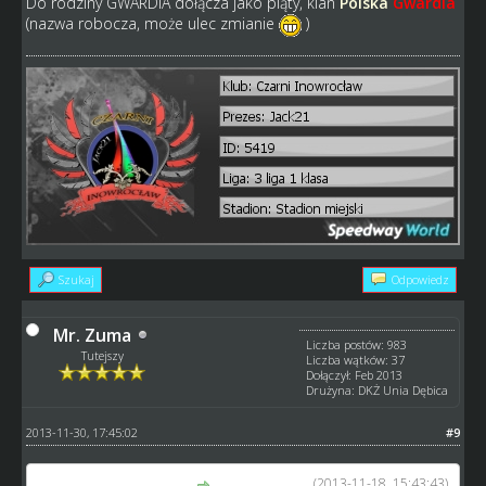
Do rodziny GWARDIA dołącza jako piąty, klan
Polska
Gwardia
(nazwa robocza, może ulec zmianie
)
Szukaj
Odpowiedz
Mr. Zuma
Liczba postów: 983
Tutejszy
Liczba wątków: 37
Dołączył: Feb 2013
Drużyna: DKŻ Unia Dębica
2013-11-30, 17:45:02
#9
(2013-11-18, 15:43:43)
Mr. Zuma napisał(a):