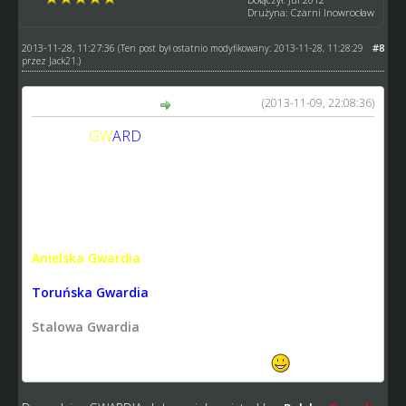
Drużyna: Czarni Inowrocław
2013-11-28, 11:27:36
#8
(Ten post był ostatnio modyfikowany: 2013-11-28, 11:28:29
przez
Jack21
.)
(2013-11-09, 22:08:36)
kamykov napisał(a):
GW
ARD
IA
RODZINA
Prezes: Kamykov
V-ce Prezes: Jack21
Krzyżacka Gwardia
Anielska Gwardia
Toruńska Gwardia
Stalowa Gwardia
...składy wiadomo w późnijszym terminie