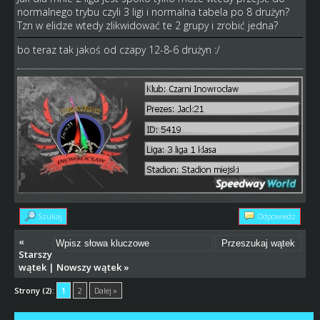
normalnego trybu czyli 3 ligi i normalna tabela po 8 drużyn?
Tzn w elidze wtedy zlikwidować te 2 grupy i zrobić jedna?
bo teraz tak jakoś od czapy 12-8-6 drużyn :/
Szukaj
Odpowiedz
«
Starszy
wątek
|
Nowszy wątek
»
Strony (2):
1
2
Dalej »