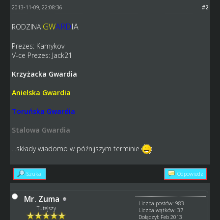
2013-11-09, 22:08:36
#2
GW
ARD
IA
RODZINA
Prezes: Kamykov
V-ce Prezes: Jack21
Krzyżacka Gwardia
Anielska Gwardia
Toruńska Gwardia
Stalowa Gwardia
...składy wiadomo w późnijszym terminie
Szukaj
Odpowiedz
Mr. Zuma
Liczba postów: 983
Tutejszy
Liczba wątków: 37
Dołączył: Feb 2013