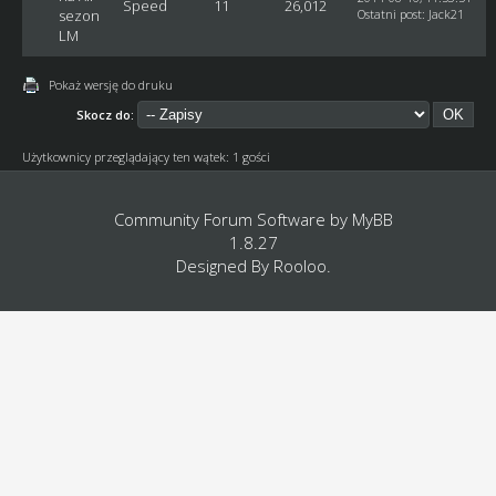
Speed
11
26,012
sezon
Ostatni post
:
Jack21
LM
Pokaż wersję do druku
Skocz do:
Użytkownicy przeglądający ten wątek: 1 gości
Community Forum Software by
MyBB
1.8.27
Designed By
Rooloo
.