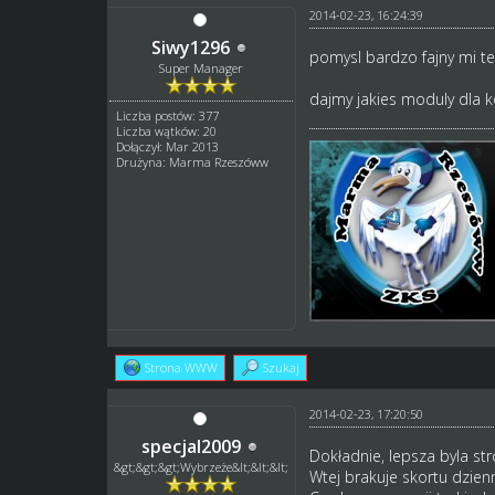
2014-02-23, 16:24:39
Siwy1296
pomysl bardzo fajny mi te
Super Manager
dajmy jakies moduly dla ko
Liczba postów: 377
Liczba wątków: 20
Dołączył: Mar 2013
Drużyna: Marma Rzeszóww
Strona WWW
Szukaj
2014-02-23, 17:20:50
specjal2009
Dokładnie, lepsza byla str
&gt;&gt;&gt;Wybrzeże&lt;&lt;&lt;
Wtej brakuje skortu dzienn