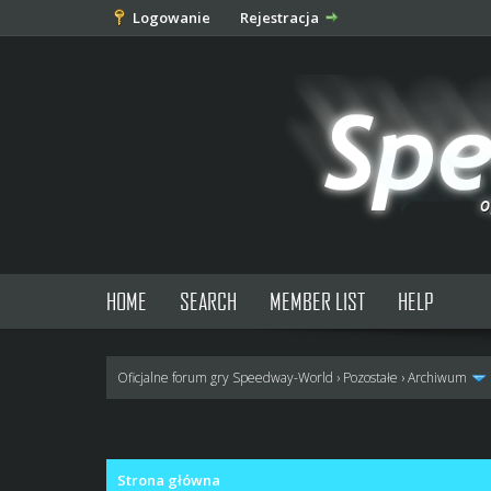
Logowanie
Rejestracja
HOME
SEARCH
MEMBER LIST
HELP
Oficjalne forum gry Speedway-World
›
Pozostałe
›
Archiwum
0 głosów - średnia: 0
1
2
3
4
5
Strona główna