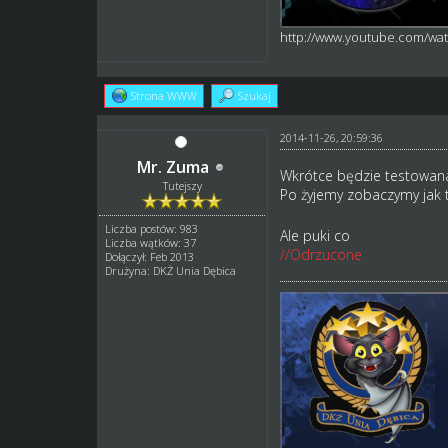
http://www.youtube.com/w
Strona WWW
Szukaj
2014-11-26, 20:59:36
Mr. Zuma
Wkrótce będzie testowana
Tutejszy
Po żyjemy zobaczymy jak 
Liczba postów: 983
Ale puki co
Liczba wątków: 37
//Odrzucone
Dołączył: Feb 2013
Drużyna: DKŻ Unia Dębica