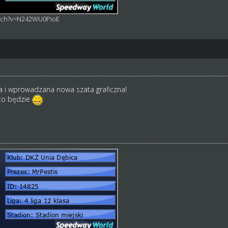
atch?v=N242WU0PioE
 i wprowadzana nowa szata graficzna!
to będzie