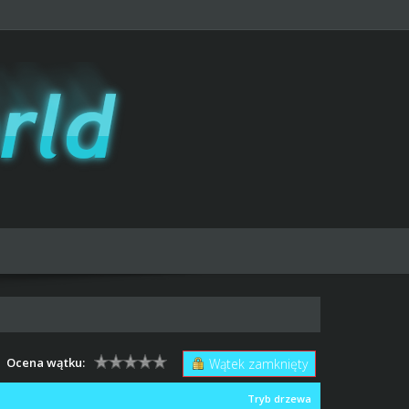
Ocena wątku:
Wątek zamknięty
Tryb drzewa