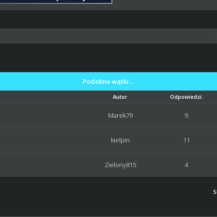
Podobne wątki…
Autor
Odpowiedzi:
Marek79
9
kielpin
11
Zielony815
4
S