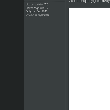
Co do propozycji to kiedy
Liczba postów: 742
Liczba wątków: 17
Dołączył: Dec 2010
Cytat:
Drużyna: Wybrzeze
Na głównej stronie są pa
jest - jeden córke, drugi
1. Dziennik w skrócie
- najbardziej brakuje mi
- nowych nabytkach
- skokach umiejętności
, o konieczności przedł
- nadchodzących egzami
- terminach zakończenia
Ok, jak coś pominełem t
2. Pogoda -
- dla mnie osobiscie, ni
Tego nie potrzebuje, szk
3. Finanse.
- wstawił bym tutaj bila
Wpisy z parku maszyn sp