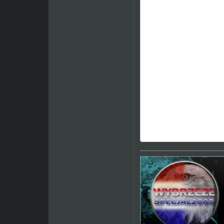
4. Najbliższe mecze.
- nazwa naszej drużyny l
nie many wystawionego 
5. Poczta Ok
6. Typer - jako taki widze
7. Panel zaproszeń z mo
8. Kalendarzyk imprez ,
9. Teraz Wy Duży uśmiec