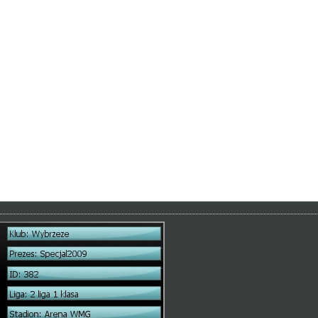
ub przycisk " live" podswietlone innym kolorem gdy
składu.
t
żliwością przyjmowania i odrzucania
 najlepiej połączony z asystentem sparingowym. Coś tam kiedyś pisałe
h