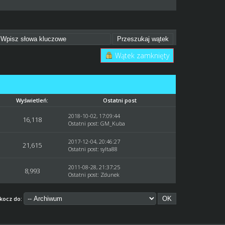
Wątek zamknięty
Wyświetleń:
Ostatni post
2018-10-02, 17:09:44
16,118
Ostatni post
:
GM_Kuba
2017-12-04, 20:46:27
21,615
Ostatni post
:
sylta88
2011-08-28, 21:37:25
8,993
Ostatni post
:
Zdunek
kocz do: