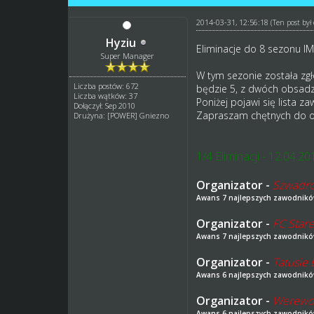
2014-03-31, 12:56:18
(Ten post by
Hyziu
Eliminacje do 8 sezonu IM
Super Manager
W tym sezonie została zg
Liczba postów: 672
będzie 5, z dwóch obsadzo
Liczba wątków: 37
Poniżej pojawi się lista 
Dołączył: Sep 2010
Zapraszam chętnych do or
Drużyna: [POWER] Gniezno
1/4 Eliminacji - 12.04.20
Organizator -
Szwadro
Awans 7 najlepszych zawodnik
Organizator -
FC Star
Awans 7 najlepszych zawodnik
Organizator -
Tatusie
Awans 6 najlepszych zawodnik
Organizator -
Werewol
Awans 6 najlepszych zawodnik