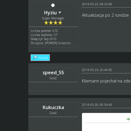
2014-05-23, 08:23:08
Hyziu
Aktualizacja po 2 rundzie
Super Manager
Liczba postów: 672
Liczba wątków: 37
Dołączył: Sep 2010
Drużyna: [POWER] Gniezno
Szukaj
2014-05-24, 20:44:50
speed_55
Gość
Kliemann pojechał na zde
2014-05-26, 06:34:43
Kukuczka
Gość
speed_55 napisał(a):
Kliemann pojechał na z