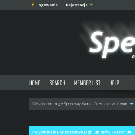
Logowanie
Rejestracja
HOME
SEARCH
MEMBER LIST
HELP
Oficjalne forum gry Speedway-World
›
Pozostałe
›
Archiwum
0 głosów - średnia: 0
1
2
3
4
5
Indywidualne Mistrzostwa Ligii Juniorów - Sezon 08