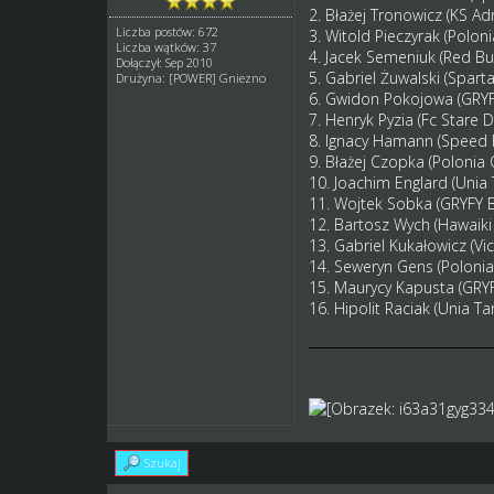
2.
Błażej Tronowicz
(KS Ad
Liczba postów: 672
3.
Witold Pieczyrak
(Polon
Liczba wątków: 37
4.
Jacek Semeniuk
(Red Bu
Dołączył: Sep 2010
5.
Gabriel Żuwalski
(Spart
Drużyna: [POWER] Gniezno
6.
Gwidon Pokojowa
(GRY
7.
Henryk Pyzia
(Fc Stare 
8.
Ignacy Hamann
(Speed 
9.
Błażej Czopka
(Polonia
10.
Joachim Englard
(Unia 
11.
Wojtek Sobka
(GRYFY 
12.
Bartosz Wych
(Hawaik
13.
Gabriel Kukałowicz
(Vi
14.
Seweryn Gens
(Poloni
15.
Maurycy Kapusta
(GRY
16.
Hipolit Raciak
(Unia Ta
Szukaj