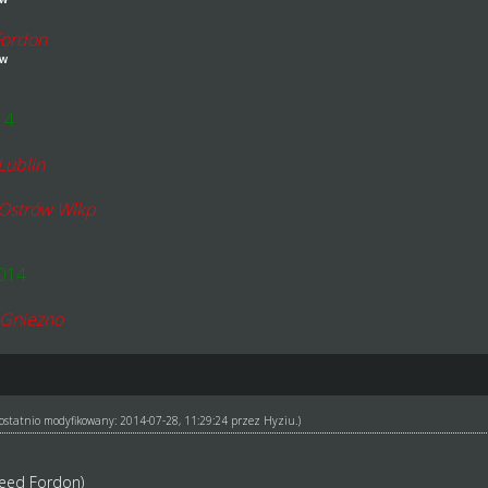
Fordon
ów
14
Lublin
 Ostrów Wlkp
2014
Gniezno
ł ostatnio modyfikowany: 2014-07-28, 11:29:24 przez
Hyziu
.)
eed Fordon)