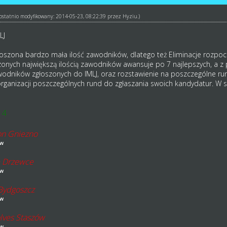
ł ostatnio modyfikowany: 2014-05-23, 08:22:39 przez
Hyziu
.)
LJ
łoszona bardzo mała ilość zawodników, dlatego też Eliminacje rozpoc
nych największą ilością zawodników awansuje po 7 najlepszych, a z 
zawodników zgłoszonych do IMLJ, oraz rozstawienie na poszczególne ru
ganizacji poszczególnych rund do zgłaszania swoich kandydatur. W 
14
n Gniezno
ów
e Drzewce
ów
 Bydgoszcz
ów
ves Staszów
ów