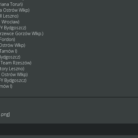
riana Toruń)
ia Ostrów Wlkp)
ll Leszno)
a Wrocław)
FY Bydgoszcz)
Drzewce Gorzów Wlkp.)
Fordon)
 Ostrów Wlkp)
Tarnów I)
Bydgoszcz)
i Team Rzeszów)
ctory Leszno)
a Ostrów Wlkp)
FY Bydgoszcz)
rnów I)