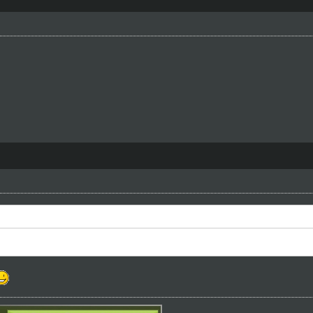
zie ostatni sezon juniorki. Od przyszłego sezonu nowe pokolenie. Chę