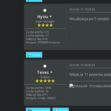
2014-06-13, 10:25:34
Hyziu
Aktualizacja po 5 rundzie
Super Manager
Liczba postów: 672
Liczba wątków: 37
Dołączył: Sep 2010
Drużyna: [POWER] Gniezno
Szukaj
2014-06-19, 08:49:34
Teves
Widze,że 11 juniorów jedz
Tutejszy
Liczba postów: 1,849
Liczba wątków: 30
Dołączył: Sep 2011
Drużyna: Anioły UNIBAX
Strona WWW
Szukaj