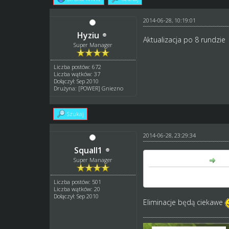
2014-06-28, 10:19:01
Hyziu
Aktualizacja po 8 rundzie
Super Manager
Liczba postów: 672
Liczba wątków: 37
Dołączył: Sep 2010
Drużyna: [POWER] Gniezno
Szukaj
2014-06-28, 23:29:34
Squall1
Teves napisał(a):
Super Manager
Widze,że 11 juniorów jed
Liczba postów: 501
Liczba wątków: 20
Dołączył: Sep 2010
Eliminacje będą ciekawe