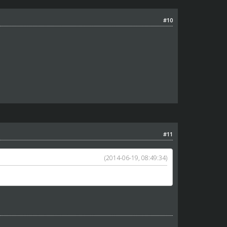
#10
#11
(2014-06-19, 08:49:34)
tnie zapiszę swojego do startu...