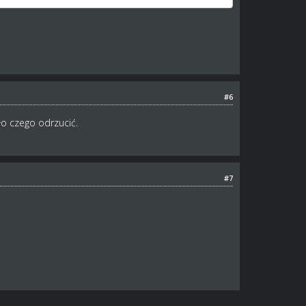
#6
ło czego odrzucić.
#7