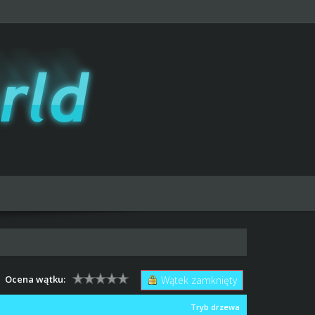
Ocena wątku:
Wątek zamknięty
Tryb drzewa