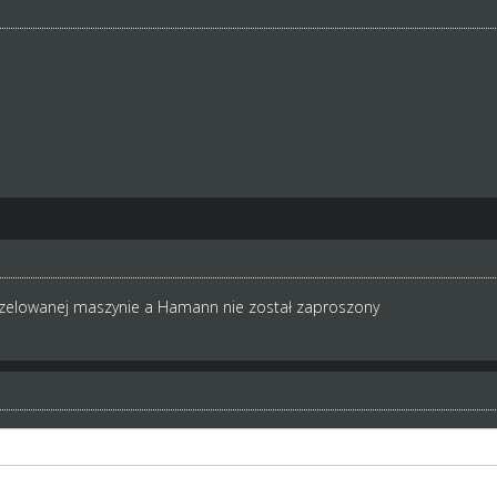
zelowanej maszynie a Hamann nie został zaproszony
dezelowanej maszynie a Hamann nie został zaproszony