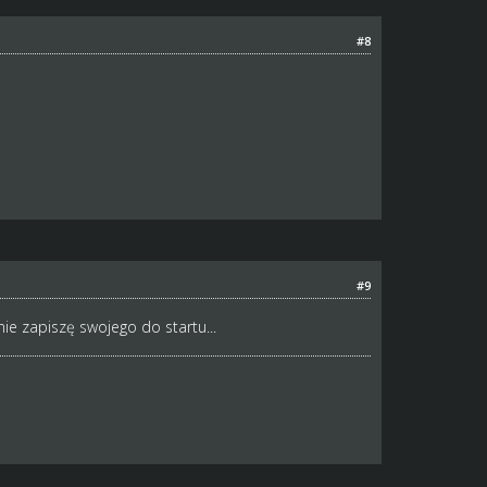
#8
#9
ie zapiszę swojego do startu...