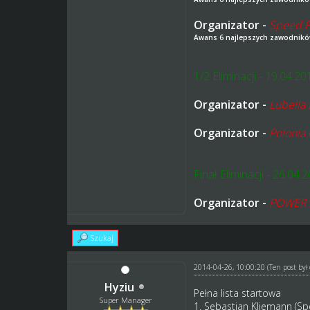
Organizator -
Speed 
Awans 6 najlepszych zawodnik
1/2 Eliminacji - 19.04.20
Organizator -
Lubella 
Organizator -
Polonia
Finał Eliminacji - 26.04.
Organizator -
POWER 
Szukaj
2014-04-26, 10:00:20
(Ten post by
Hyziu
Pełna lista startowa
Super Manager
1.
Sebastian Kliemann
(Sp