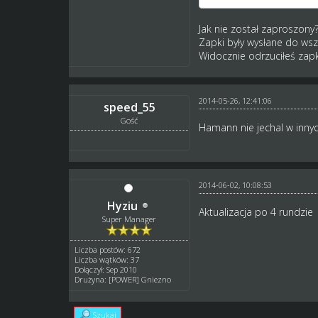
Jak nie został zaproszony
Zapki były wysłane do ws
Widocznie odrzuciłeś zapk
2014-05-26, 12:41:06
speed_55
Gość
Hamann nie jechal w innyc
2014-06-02, 10:08:53
Hyziu
Aktualizacja po 4 rundzie
Super Manager
Liczba postów: 672
Liczba wątków: 37
Dołączył: Sep 2010
Drużyna: [POWER] Gniezno
Szukaj