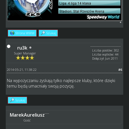
Strona WWW
Szukaj
ru3k
Liczba postów: 302
Super Manager
Liczba wątków: 44
Dołączył: Jun 2011
2014-05-21, 11:38:22
#6
Na wypożyczaniu zyskają tylko najlepsze kluby, które dzięki
temu będą umacniały swoją pozycję.
Szukaj
MarekAureliusz
Gość