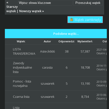
«
Starszy
wątek
|
Nowszy wątek
»
Wątek zamknięty
Podobne wątki…
Wątek:
Autor
Odpowiedzi:
Wyświetleń:
Osta
LISTA
2021-04-2
Asteck666
38
57,387
TRANSFEROWA
Ostatni po
Zawody
2014-11-2
indywidualne
carasta
6
18,708
Ostatni po
lista
Pomoc - lista
2013-09-1
szuwarek
5
13,190
rozwijalna
Ostatni po
2013-06-0
Czarna lista
szuwarek
2
8,734
Ostatni po
Lista