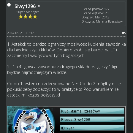
Siwy1296
Liczba postów: 377
Super Manager
Liczba wątków: 20
Dołączył: Mar 2013
Drużyna: Marma Rzeszóww
2014-05-21, 11:30:11
#5
1. Astekck to bardzo ograniczy mozliwosc kupienia zawodnika
dla biedniejszych klubów. Dopiero zrobi się burdel na LT i
zaczniemy faworyzować tych bogatszych.
2. Dla 4 ligowca zawodnik z drugiego składu e-ligi czy 1 ligi
będzie najmocniejszym w lidze.
Co do 1 jestem na zdecydowane NIE. Co do 2 mógłbym się
pokusić żeby zobaczyć to w praktyce ;d Pod warunkiem że
astecki mi kogos pożyczy ;d