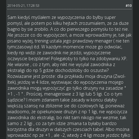
2014-05-21, 17:28:53
#10
Sam kiedyś myślałem ze wypozyczenia do bylby super
pomysl, ale potem po kilku hejtach zrozumialem, ze za duze
bagno by sie zrobilo. A co do pierwszego pomysłu to też nie.
Ale jeszcze co do wypożyczeń, a może wprowadźmy je, tak jak
pisano wyżej, trening ustala jego prawdziwy menager ( nie ten
tymczasowy) itd. W każdym momencie moze go odwolac,
kiedy np widzi ze zawodnik nie jezdzi, wypozyczenie
oczwyscie bezplatne! Polegałoby to tylko na zdobywaniu XP.
Ale własnie , co z tym, aby nikt nie wysylal zawodnika z
ekstraligi do np 5 gdzie dochodziloby do oszustw?
Rozwiazanie jest proste: dla przykładu moja druzyna (Zwol-
Itek), jeżdzę w 4 lidze, wystwiajac do wypożyczenia mojego
zawodnika mogą wypożyczyć go tylko drużyny na zasadzie "
+1 , -1 " . Prościej, menagerowie z 3 ligi lub 5 ligi. Co o tym
sądzicie? I moim zdaniem takie zasady w koncu dałyby
większą szansę na zblizenie sie do czołowych lig, ponieważ
wiadoomo, że opiekunowie druzyn z np 1 ligi, nie wypożycza
zawodnika do ekstraligi, bo nikt tam nikogo nie wezmie, tak
samo z 2 ligi , co za tym idzie zmiana ta byłaby bardzo
korzystna dla druzyn w dalszych czesciach tabel. Albo można
wprowadzić np ze +1 , ale -2, wtedy z 4 ligi moze jezdzic tylko