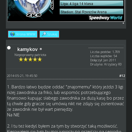
Strona WWW
Szukaj
kamykov
Liczba postów: 1,709
Niepoprawny patriota
Liczba wątków: 54
Dołączył: Jan 2011
Drużyna: Krzyżacy R3
2014-05-21, 19:45:50
#12
1. Bardzo łatwo będzie oddać "znajomemu" który jeździ 3 ligi
niżej zawodnika za friko, lub wspomóc potrzebującego
finansowo kupując słabego zawodnika za dużą kasę bo przez
tą chwile gdy gracze się umówią nikt nie zdąży się zorientować
że zawodnik nie był wart pieniędzy.
Na NIE
2. I tu też kiedyś byłem za tym by stworzyć taką możliwość.
Kierowałem się tym by moi juniorzy po przejściu na seniorkę