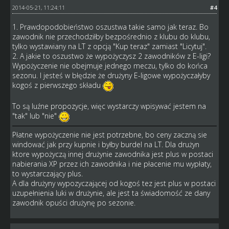
2014-05-21, 11:24:11
#4
1. Prawdopodobieństwo oszustwa takie samo jak teraz. Bo
zawodnik nie przechodziłby bezpośrednio z klubu do klubu,
tylko wystawiany na LT z opcją "Kup teraz" zamiast "Licytuj".
2. A jakie to oszustwo że wypożyczysz 2 zawodników z E-ligi?
Wypożyczenie nie obejmuje jednego meczu, tylko do końca
sezonu. I jesteś w błędzie że drużyny E-ligowe wypożyczałyby
kogoś z pierwszego składu
To są luźne propozycje, więc wystarczy wpisywać jestem na
"tak" lub "nie"
Płatne wypożyczenie nie jest potrzebne, bo ceny zaczną sie
windować jak przy kupnie i byłby burdel na LT. Dla drużyn
ktore wypożyczą innej drużynie zawodnika jest plus w postaci
nabierania XP przez ich zawodnika i nie płacenie mu wypłaty,
to wystarczający plus.
A dla drużyny wypozyczającej od kogoś tez jest plus w postaci
uzupełnienia luki w drużynie, ale jest ta świadomość ze dany
zawodnik opuści drużynę po sezonie.