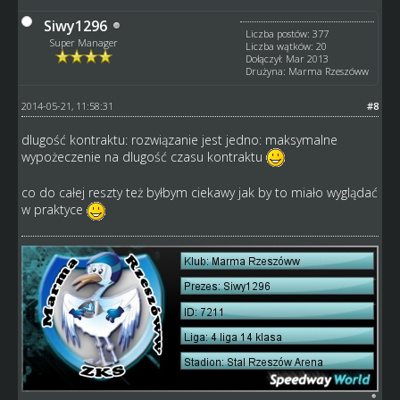
Siwy1296
Liczba postów: 377
Super Manager
Liczba wątków: 20
Dołączył: Mar 2013
Drużyna: Marma Rzeszóww
2014-05-21, 11:58:31
#8
dlugość kontraktu: rozwiązanie jest jedno: maksymalne
wypożeczenie na dlugość czasu kontraktu
co do całej reszty też byłbym ciekawy jak by to miało wyglądać
w praktyce