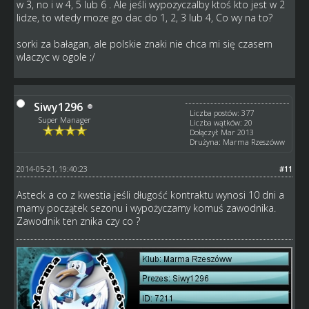
w 3, no i w 4, 5 lub 6 . Ale jeśli wypozyczalby ktoś kto jest w 2
lidze, to wtedy moze go dac do 1, 2, 3 lub 4, Co wy na to?
sorki za bałagan, ale polskie znaki nie chca mi się czasem
wlaczyc w ogole ;/
Siwy1296
Liczba postów: 377
Super Manager
Liczba wątków: 20
Dołączył: Mar 2013
Drużyna: Marma Rzeszóww
2014-05-21, 19:40:23
#11
Asteck a co z kwestia jeśli długość kontraktu wynosi 10 dni a
mamy początek sezonu i wypożyczamy komuś zawodnika.
Zawodnik ten znika czy co ?