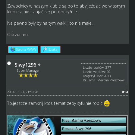
Zawodnicy w naszym klubie są po to aby jeździć we własnym
klubie a nie szlajać się po obczyźnie.
Na pewno były by na tym wałki i to nie małe...
Odrzucam
Strona WWW
Szukaj
Siwy1296
Liczba postów: 377
Super Manager
Liczba wątków: 20
Dołączył: Mar 2013
Drużyna: Marma Rzeszóww
2014-05-21, 21:50:28
#14
To.jeszcze zamknij ktos temat zeby syfu.nie robic