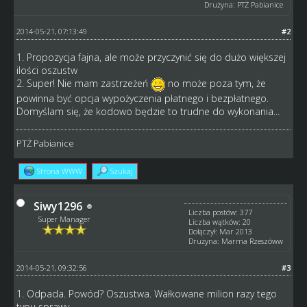
Drużyna: PTŻ Pabianice
2014-05-21, 07:13:49
#2
1. Propozycja fajna, ale może przyczynić się do dużo większej
ilości oszustw
2. Super! Nie mam zastrzeżeń
no może poza tym, że
powinna być opcja wypożyczenia płatnego i bezpłatnego.
Domyślam się, że kodowo będzie to trudne do wykonania...
PTŻ Pabianice
Strona WWW
Szukaj
Siwy1296
Liczba postów: 377
Super Manager
Liczba wątków: 20
Dołączył: Mar 2013
Drużyna: Marma Rzeszóww
2014-05-21, 09:32:56
#3
1. Odpada. Powód? Oszustwa. Wałkowane milion razy tego
typu sprawy.