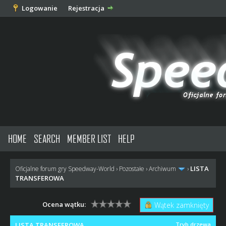
Logowanie
Rejestracja
HOME
SEARCH
MEMBER LIST
HELP
LISTA
Oficjalne forum gry Speedway-World
›
Pozostałe
›
Archiwum
›
TRANSFEROWA
Ocena wątku:
Wątek zamknięty
LISTA TRANSFEROWA
Tryb drzewa