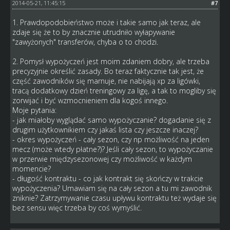
2014-05-21, 11:45:15
#7
1. Prawdopodobieństwo może i takie samo jak teraz, ale
zdaje się że to by znacznie utrudniło wyłapywanie
"zawyżonych" transferów, chyba o to chodzi.
2. Pomysł wypożyczeń jest moim zdaniem dobry, ale trzeba
precyzyjnie określić zasady. Bo teraz faktycznie tak jest, że
część zawodników się marnuje, nie nabijają xp za ligówki,
tracą dodatkowy dzień treningowy za ligę, a tak to mogliby się
zorwijać i być wzmocnieniem dla kogoś innego.
Moje pytania:
- jak miałoby wyglądać samo wypożyczanie? dogadanie się z
drugim użytkownikiem czy jakaś lista czy jeszcze inaczej?
- okres wypożyczeń - cały sezon, czy np możliwość na jeden
mecz (może wtedy płatne?)? Jeśli cały sezon, to wypożyczanie
w przerwie międzysezonowej czy możliwość w każdym
momencie?
- długość kontraktu - co jak kontrakt się skończy w trakcie
wypożyczenia? Umawiam się na cały sezon a tu mi zawodnik
zniknie? Zatrzymywanie czasu upływu kontraktu też wydaje się
bez sensu więc trzeba by coś wymyślić.