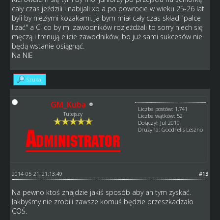
cały czas jeździli i nabijali xp a po powrocie w wieku 25-26 lat
byli by niezłymi kozakami. Ja bym miał cały czas skład "palce
lizać" a Ci co by mi zawodników rozjeżdżali to sorry niech się
męczą i trenują elicie zawodników, bo już sami sukcesów nie
będą wstanie osiągnąć.
Na NIE
Szukaj
GM_Kuba
Liczba postów: 1,741
Tutejszy
Liczba wątków: 52
Dołączył: Jul 2010
Drużyna: GoodFells Leszno
2014-05-21, 21:13:49
#13
Na pewno ktoś znajdzie jakiś sposób aby an tym zyskać.
Jakbyśmy nie zrobili zawsze komuś będzie przeszkadzało
COŚ.