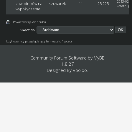
2013-02-2
zawodników na
szuwarek
11
25,225
Ostatni po
wypożyczenie
Pokaż wersję do druku
Skocz do:
Użytkownicy przeglądający ten wątek: 1 gości
Community Forum Software by
MyBB
1.8.27
Designed By
Rooloo
.