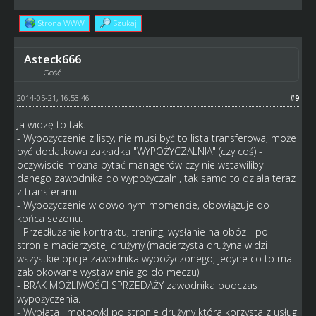
Strona WWW
Szukaj
Asteck666
Gość
2014-05-21, 16:53:46
#9
Ja widzę to tak.
- Wypożyczenie z listy, nie musi być to lista transferowa, może
być dodatkowa zakładka "WYPOŻYCZALNIA" (czy coś) -
oczywiscie można pytać managerów czy nie wstawiliby
danego zawodnika do wypożyczalni, tak samo to działa teraz
z transferami
- Wypożyczenie w dowolnym momencie, obowiązuje do
końca sezonu.
- Przedłużanie kontraktu, trening, wysłanie na obóz - po
stronie macierzystej drużyny (macierzysta drużyna widzi
wszystkie opcje zawodnika wypożyczonego, jedyne co to ma
zablokowane wystawienie go do meczu)
- BRAK MOŻLIWOŚCI SPRZEDAŻY zawodnika podczas
wypożyczenia.
- Wypłata i motocykl po stronie drużyny która korzysta z usług