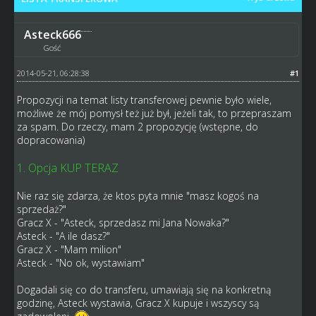
Asteck666
Gość
2014-05-21, 06:28:38
#1
Propozycji na temat listy transferowej pewnie było wiele,
możliwe że mój pomysł też już był, jeżeli tak, to przepraszam
za spam. Do rzeczy, mam 2 propozycję (wstępne, do
dopracowania)
1. Opcja KUP TERAZ
Nie raz się zdarza, że ktos pyta mnie "masz kogoś na
sprzedaż?"
Gracz X - "Asteck, sprzedasz mi Jana Nowaka?"
Asteck - "A ile dasz?"
Gracz X - "Mam milion"
Asteck - "No ok, wystawiam"
Dogadali się co do transferu, umawiają się na konkretną
godzinę, Asteck wystawia, Gracz X kupuje i wszyscy są