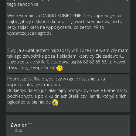
tego zawodnika.
Wypożyczenie za DARMO KONIECZNIE, żeby zapobiegło to
najbogatszym klubom kupno 1-ligowych średniaków, po to
żeby zbijać kasę na wypożyczeniu co sezon. XP to
wystarczająca nagroda.
Siwy, ja akurat jestem najsłabszy w E-lidze i nie wiem czy mam
takiego zawodnika poza 1 składem, który by Cie zadowolił...
chyba że takie skille Cie zadowalają 85 82 82 68 63, to nawet
dzisiaj mogę wypożyczyć
Poproszę Stefika o głos, czy w ogole fizycznie taka
wypożyczalnia jest możliwa...
Bo kiedys dałem juz jakiś fajny pomysł, bylo wiele komentarzy
pochlebnych, a po kilku dniach Stefik czy Henrik, któryś z nich
ogłosił że to się nie da
Zwolen
Gość