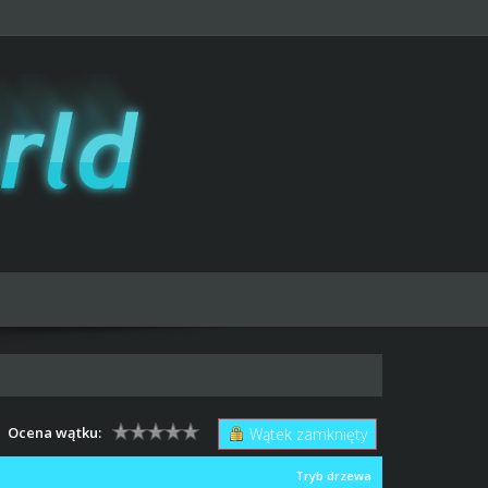
Ocena wątku:
Wątek zamknięty
Tryb drzewa