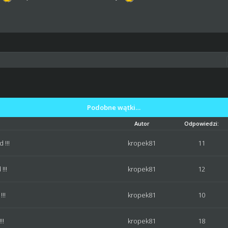
Podobne wątki…
Autor
Odpowiedzi:
 !!!
kropek81
11
!!!
kropek81
12
!!
kropek81
10
!!
kropek81
18