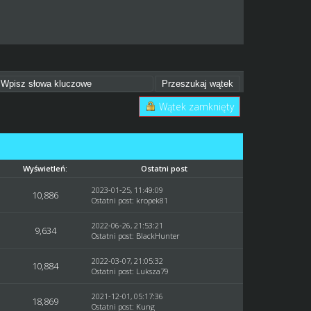
Wątek zamknięty
Wyświetleń:
Ostatni post
2023-01-25, 11:49:09
10,886
Ostatni post
:
kropek81
2022-06-26, 21:53:21
9,634
Ostatni post
:
BlackHunter
2022-03-07, 21:05:32
10,884
Ostatni post
:
Luksza79
2021-12-01, 05:17:36
18,869
Ostatni post
:
Kung