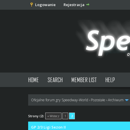
Logowanie
Rejestracja
HOME
SEARCH
MEMBER LIST
HELP
Oficjalne forum gry Speedway-World
›
Pozostałe
›
Archiwum
0 głosów - średnia: 0
1
2
3
4
5
Strony (2):
« Wstecz
1
2
GP 2/3 Ligi Sezon II