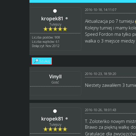
2016-10-18, 14:11:07
kropek81
Aktualizacja po 7 turnieju
Tutejszy
Kolejny turniej i mamy kol
Speed Fordon ma tylko pu
Liczba postów: 908
walka o 3 miejsce miedzy 
Liczba wątków: 61
Dołączył: Nov 2012
Szukaj
2016-10-23, 18:59:20
Vinyll
Gość
Niestety zawaliłem 3 turn
2016-10-26, 18:01:43
kropek81
T. Zoloteńko nowym mistrz
Tutejszy
Brawo za piękną walkę do
Gratulacje dla zwycięzcó