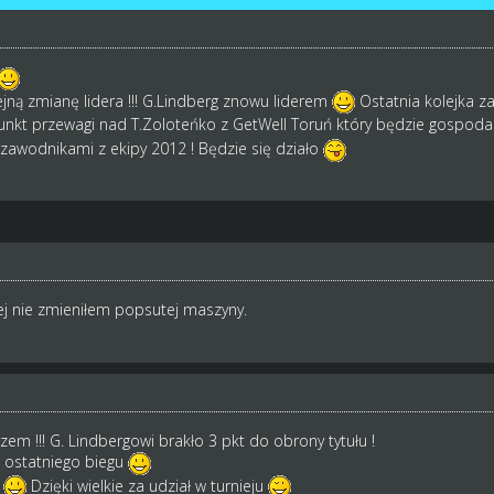
ejną zmianę lidera !!! G.Lindberg znowu liderem
Ostatnia kolejka z
nkt przewagi nad T.Zoloteńko z GetWell Toruń który będzie gospoda
zawodnikami z ekipy 2012 ! Będzie się działo
iej nie zmieniłem popsutej maszyny.
em !!! G. Lindbergowi brakło 3 pkt do obrony tytułu !
 ostatniego biegu
w
Dzięki wielkie za udział w turnieju