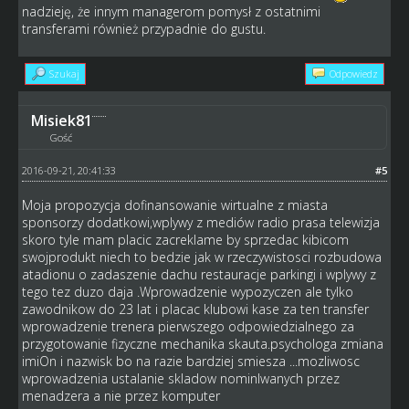
nadzieję, że innym managerom pomysł z ostatnimi
transferami również przypadnie do gustu.
Szukaj
Odpowiedz
Misiek81
Gość
2016-09-21, 20:41:33
#5
Moja propozycja dofinansowanie wirtualne z miasta
sponsorzy dodatkowi,wplywy z mediów radio prasa telewizja
skoro tyle mam placic zacreklame by sprzedac kibicom
swojprodukt niech to bedzie jak w rzeczywistosci rozbudowa
atadionu o zadaszenie dachu restauracje parkingi i wplywy z
tego tez duzo daja .Wprowadzenie wypozyczen ale tylko
zawodnikow do 23 lat i placac klubowi kase za ten transfer
wprowadzenie trenera pierwszego odpowiedzialnego za
przygotowanie fizyczne mechanika skauta.psychologa zmiana
imiOn i nazwisk bo na razie bardziej smiesza ...mozliwosc
wprowadzenia ustalanie skladow nominlwanych przez
menadzera a nie przez komputer