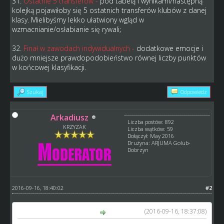
31.
Ostatnie 5 transferów -
pod tabelą i wynikami/następną
kolejką pojawiłoby się 5 ostatnich transferów klubów z danej
klasy. Mielibyśmy lekko ułatwiony wgląd w
wzmacnianie/osłabianie się rywali;
32.
Finał w zawodach indywidualnych -
dodatkowe emocje i
dużo mniejsze prawdopodobieństwo równej liczby punktów
w końcowej klasyfikacji.
Szukaj
Odpowiedz
Arkadiusz
Liczba postów: 892
KRZYZAK
Liczba wątków: 59
Dołączył: May 2016
Drużyna: ARJUMA Golub-
Dobrzyn
2016-09-16, 18:40:02
#2
(2016-09-16, 18:37:08)
BlackHunter napisał(a):