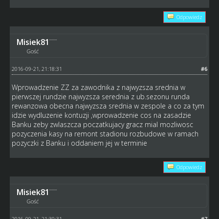
Odpowiedz
Misiek81
Gość
2016-09-21, 21:18:31
#6
Wprowadzenie ZZ za zawodnika z najwyzsza srednia w
pierwszej rundzie najwyzsza serednia z ub.sezonu runda
rewanzowa obecna najwyzsza srednia w zespole a co za tym
idzie wydluzenie kontuzji ,wprowadzenie cos na zasadzie
Banku zeby zwlaszcza poczatkujacy gracz mial mozliwosc
pozyczenia kasy na remont stadionu rozbudowe w ramach
pozyczki z Banku i oddaniem jej w terminie
Odpowiedz
Misiek81
Gość
2016-09-21, 21:30:31
#7