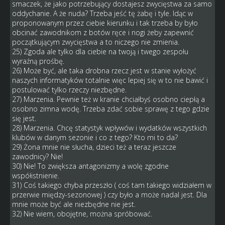
smaczek, że jako potrzebujący dostajesz zwycięstwa za samo
oddychanie. A że nuda? Trzeba jeść tę żabę i tyle. Idąc w
proponowanym przez ciebie kierunku i tak trzeba by było
obcinać zawodnikom z botów ręce i nogi żeby zapewnić
początkującym zwycięstwa a to niczego nie zmienia.
25) Zgoda ale tylko dla ciebie na twoją i twego zespołu
wyraźną prośbę.
26) Może być, ale taka drobna rzecz jest w stanie wyłożyć
naszych informatyków totalnie więc lepiej się w to nie bawić i
postulować tylko rzeczy niezbędne.
27) Marzenia. Pewnie też w kranie chciałbyś osobno ciepłą a
osobno zimna wodę. Trzeba zdać sobie sprawę z tego gdzie
się jest.
28) Marzenia. Chcę statystyk wpływów i wydatków wszystkich
klubów w danym sezonie i co z tego? Kto mi to da?
29) Żona mnie nie słucha, dzieci też a teraz jeszcze
zawodnicy? Nie!
30) Nie! To zwiększa antagonizmy a wolę zgodne
współistnienie.
31) Coś takiego chyba przeszło ( coś tam takiego widziałem w
przerwie między-sezonowej ) czy było a może nadal jest. Dla
mnie może być ale niezbędne nie jest.
32) Nie wiem, obojętne, można spróbować.