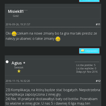
Misiek81
Gość
2016-09-26, 19:31:57
#11
Oki
czekam na nowe zmiany bo ta gra ma taki prestiz ze
nalezy ja ubarwic o takie zmiany
Odpowiedz
Agius
Liczba postów: 5
Świeżak
Liczba wątków: 0
Dołączył: Nov 2016
2016-11-15, 16:32:20
#12
23) Komplikacja, na którą będzie stać bogatych. Niepotrzebna
komplikacja zapożyczona z innej gry.
24) Nie. W praktyce dostawałbyś baty od botów. Przerabiam
to właśnie w innej grze. U nas 5 i dawniej 6 liga mają ten