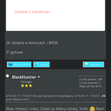
31.
Ostatnie 5 transferów -
pod tabelą i
wynikami/następną kolejką pojawiłoby się 5 ostatnich
transferów klubów z danej klasy. Mielibyśmy lekko
ułatwiony wgląd w wzmacnianie/osłabianie się rywali;
26. dodane w 4meczach i IMSW.
31 gotowe
Strona WWW
Szukaj
Odpowiedz
BlackHunter
Liczba postów: 208
Manager
Liczba wątków: 5
Dołączył: Feb 2015
2016-09-17, 17:35:37
#4
(Ten post był ostatnio modyfikowany: 2016-09-17, 17:35:54
przez
BlackHunter
.)
Wow, mówisz i masz. Dzięki za dobrą robotę, Stefik.
Mam