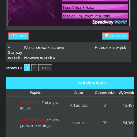
Szukaj
Odpowiedz
«
Starszy
wątek
|
Nowszy wątek
»
Strony (2):
1
2
Dalej »
Podobne wątki…
Wątek:
Autor
Odpowiedzi:
Wyświetleń
[NOWOŚĆ]
Zmiany w
Arkadiusz
3
18,487
IMJSW
[POPRAWKA]
Zmiany
szuwarek
30
54,368
graficzne w biegu