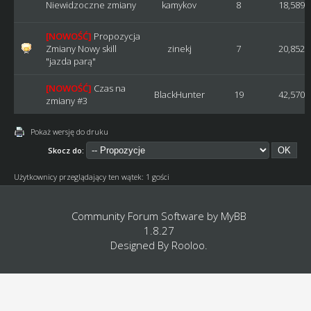
Niewidzoczne zmiany
kamykov
8
18,589
[NOWOŚĆ]
Propozycja
Zmiany Nowy skill
zinekj
7
20,852
"jazda parą"
[NOWOŚĆ]
Czas na
BlackHunter
19
42,570
zmiany #3
Pokaż wersję do druku
Skocz do:
Użytkownicy przeglądający ten wątek: 1 gości
Community Forum Software by
MyBB
1.8.27
Designed By
Rooloo
.