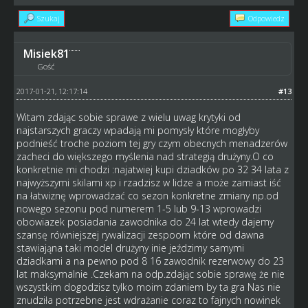
Szukaj
Odpowiedz
Misiek81
Gość
2017-01-21, 12:17:14
#13
Witam zdając sobie sprawe z wielu uwag krytyki od
najstarszych graczy wpadają mi pomysły które mogłyby
podnieść troche poziom tej gry czym obecnych menadzerów
zacheci do większego myślenia nad strategią drużyny.O co
konkretnie mi chodzi :najatwiej kupi dziadków po 32 34 lata z
najwyższymi skilami xp i rzadzisz w lidze a może zamiast iść
na łatwiznę wprowadzać co sezon konkretne zmiany np.od
nowego sezonu pod numerem 1-5 lub 9-13 wprowadzi
obowiazek posiadania zawodnika do 24 lat wtedy dajemy
szansę równiejszej rywalizacji zespoom które od dawna
stawiająna taki model drużyny inie jeździmy samymi
dziadkami a na pewno pod 8 16 zawodnik rezerwowy do 23
lat maksymalnie .Czekam na odp.zdając sobie sprawę że nie
wszystkim dogodzisz tylko moim zdaniem by ta gra Nas nie
znudziła potrzebne jest wdrażanie coraz to fajnych nowinek