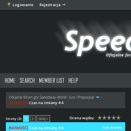
Logowanie
Rejestracja
HOME
SEARCH
MEMBER LIST
HELP
Oficjalne forum gry Speedway-World
›
Gra
›
Propozycje
›
[NOWOŚĆ]
Czas na zmiany #4
Ocena wątku:
Strony (2):
1
2
Dalej »
[NOWOŚĆ]
Czas na zmiany #4
Tryb drzewa