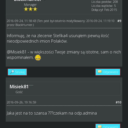
Liczba postów: 208
Manager
Liczba wątków: 5
Dołączył: Feb 2015
2016-09-24, 11:18:43
#9
(Ten post był ostatnio modyfikowany: 2016-09-24, 11:19:10
przez
BlackHunter
.)
Informuję, że na zlecenie Stefika4 usunąłem pewną ilość
nieodpowiednich imion Polaków.
@Misiek81 - w większości Twoje zmiany są istotne, sam o nich
wspominałem.
Szukaj
Odpowiedz
Misiek81
Gość
2016-09-26, 19:16:59
#10
Jaka jest na to szansa ???czekam na odp.admina
Odpowiedz