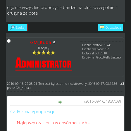
ogolnie wszystkie propozycje bardzo na plus szczegolnie z
druzyna za bota
Szukaj
Odpowiedz
GM_Kuba
Liczba postów: 1,741
Tutejszy
Liczba wątków: 52
Dołączył: Jul 2010
Drużyna: GoodFells Leszno
2016-09-16, 22:28:01
#3
(Ten post był ostatnio modyfikowany: 2016-09-17, 08:12:56
przez
GM_Kuba
.)
(2016-09-16, 18:37:08)
BlackHunter napisał(a):
Cz. IV zmian/propozycji:
26.
Najlepszy czas dnia w czwórmeczach -
tylko w tego
rodzaju rozgrywkach go nie ma, nie wiem, dlaczego;