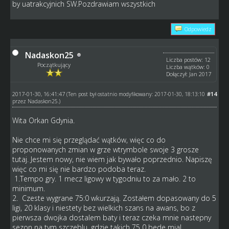
by uatrakcyjnich SW.Pozdrawiam wszystkich
Odpowiedz
Nadaskon25
Liczba postów: 12
Początkujący
Liczba wątków: 0
Dołączył: Jan 2017
2017-01-30, 16:41:47
#14
(Ten post był ostatnio modyfikowany: 2017-01-30, 18:13:10
przez
Nadaskon25
.)
Wita Orkan Gdynia.
Nie chce mi się przeglądać wątków, więc co do
proponowanych zmian w grze wtrymbole swoje 3 grosze
tutaj. Jestem nowy, nie wiem jak bywało poprzednio. Napiszę
więc co mi się nie bardzo podoba teraz.
1.Tempo gry. 1 mecz ligowy w tygodniu to za mało. 2 to
minimum.
2. Czeste wygrane 75:0 wkurzają. Zostałem dopasowany do 5
ligi, 20 klasy i niestety bez wielkich szans na awans, bo z
pierwsza dwojka dostalem baty i teraz czeka mnie nastepny
sezon na tym szczeblu, gdzie takich 75 0 bede mial