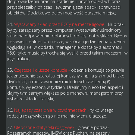
do prowadzenia prac na stadionie i innych obiektach oraz
przyspieszałby ich czas i ew. zmniejszał spadki sprawności
obiektów. Dodatkowo dałby możliwość burzenia miejsc;
24.
Wystawiany skład przez BOTy na mecze ligowe
-
klub taki
byłby zarządzany przez komputer i wystawiałby uśredniony
skład na odpowiednio dobranych do siły motocyklach. Byłoby
ciekawiej i realniej, bo mecze, w których jedzie jedna drużyna
wyglądają źle, w dodatku manager nie dostałby z automatu
75:0, tylko musiałby trochę się wysilić przed takim meczem i w
jego trakcie;
25.
Częstsze i dłuższe kontuzje -
obecnie kontuzja to prawie
jak znalezienie czterolistnej koniczyny - np. ja gram od blisko
dwóch lat, a moi zawodnicy mieli dotychczas jedną (!)
kontuzję, wyleczoną w tydzień. Urealnijmy nieco ten aspekt i
dajmy tym samym większe pole manewru managerom przy
wyborze składu i taktyki;
26.
Najlepszy czas dnia w czwórmeczach -
tylko w tego
rodzaju rozgrywkach go nie ma, nie wiem, dlaczego;
27.
Ulepszone statystyki rozgrywek -
głównie podział
Rozegranych meczów, IMSW oraz Pucharu na sezony;