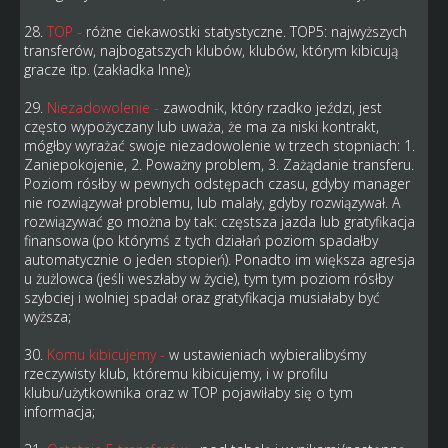
28.
TOP -
różne ciekawostki statystyczne. TOP5: najwyższych
transferów, najbogatszych klubów, klubów, którym kibicują
gracze itp. (zakładka Inne);
29.
Niezadowolenie -
zawodnik, który rzadko jeździ, jest
często wypożyczany lub uważa, że ma za niski kontrakt,
mógłby wyrażać swoje niezadowolenie w trzech stopniach: 1.
Zaniepokojenie, 2. Poważny problem, 3. Zażądanie transferu.
Poziom rósłby w pewnych odstępach czasu, gdyby manager
nie rozwiązywał problemu, lub malały, gdyby rozwiązywał. A
rozwiązywać go można by tak: częstsza jazda lub gratyfikacja
finansowa (po którymś z tych działań poziom spadałby
automatycznie o jeden stopień). Ponadto im większa agresja
u żużlowca (jeśli weszłaby w życie), tym tym poziom rósłby
szybciej i wolniej spadał oraz gratyfikacja musiałaby być
wyższa;
30.
Komu kibicujemy -
w ustawieniach wybieralibyśmy
rzeczywisty klub, któremu kibicujemy, i w profilu
klubu/użytkownika oraz w TOP pojawiłaby się o tym
informacja;