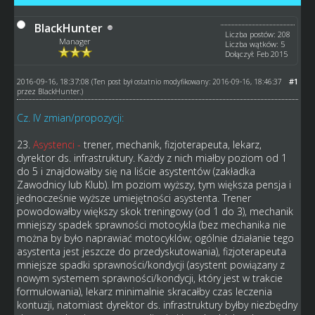
BlackHunter
Liczba postów: 208
Manager
Liczba wątków: 5
Dołączył: Feb 2015
2016-09-16, 18:37:08
#1
(Ten post był ostatnio modyfikowany: 2016-09-16, 18:46:37
przez
BlackHunter
.)
Cz. IV zmian/propozycji:
23.
Asystenci -
trener, mechanik, fizjoterapeuta, lekarz,
dyrektor ds. infrastruktury. Każdy z nich miałby poziom od 1
do 5 i znajdowałby się na liście asystentów (zakładka
Zawodnicy lub Klub). Im poziom wyższy, tym większa pensja i
jednocześnie wyższe umiejętności asystenta. Trener
powodowałby większy skok treningowy (od 1 do 3), mechanik
mniejszy spadek sprawności motocykla (bez mechanika nie
można by było naprawiać motocyklów; ogólnie działanie tego
asystenta jest jeszcze do przedyskutowania), fizjoterapeuta
mniejsze spadki sprawności/kondycji (asystent powiązany z
nowym systemem sprawności/kondycji, który jest w trakcie
formułowania), lekarz minimalnie skracałby czas leczenia
kontuzji, natomiast dyrektor ds. infrastruktury byłby niezbędny