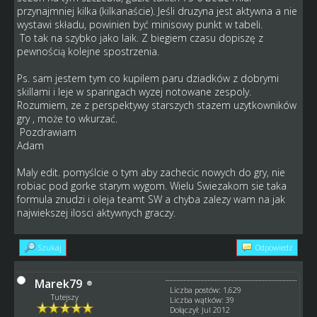
przynajmniej kilka (kilkanaście). Jeśli druzyna jest aktywna a nie
wystawi składu, powinien być minisowy punkt w tabeli.
To tak na szybko jako laik. Z biegiem czasu dopiszę z
pewnością kolejne spostrzenia.
Ps. sam jestem tym co kupilem paru dziadków z dobrymi
skillami i leje w sparingach wyzej notowane zespoly.
Rozumiem, ze z perspektywy starszych stazem uzytkowników
gry , może to wkurzać.
Pozdrawiam
Adam
Maly edit. pomyślcie o tym aby zachecic nowych do gry, nie
robiac pod gorke starym wygom. Wielu Swiezakom sie taka
formula znudzi i oleja teamt SW a chyba zalezy wam na jak
najwiekszej ilosci aktywnych graczy.
Szukaj
Odpowiedz
Marek79
Liczba postów: 1,629
Tutejszy
Liczba wątków: 39
Dołączył: Jul 2012