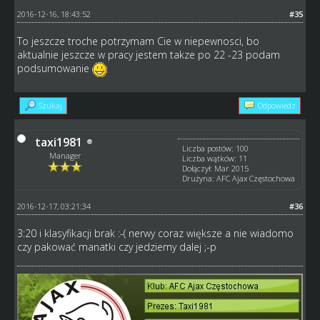
2016-12-16, 18:43:52
#35
To jeszcze troche potrzymam Cie w niepewnosci, bo
aktualnie jeszcze w pracy jestem takze po 22 -23 podam
podsumowanie
Szukaj
Odpowiedz
taxi1981
Liczba postów: 100
Manager
Liczba wątków: 11
Dołączył: Mar 2015
Drużyna: AFC Ajax Częstochowa
2016-12-17, 03:21:34
#36
3:20 i klasyfikacji brak :-( nerwy coraz większe a nie wiadomo
czy pakować manatki czy jedziemy dalej ;-p