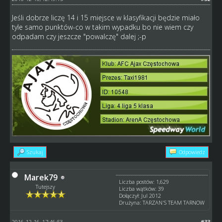
Jeśli dobrze liczę 14 i 15 miejsce w klasyfikacji będzie miało
tyle samo punktów-co w takim wypadku bo nie wiem czy
odpadam czy jeszcze "powalczę" dalej ;-p
Szukaj
Odpowiedz
Marek79
Liczba postów: 1,629
Tutejszy
Liczba wątków: 39
Dołączył: Jul 2012
Drużyna: TARZAN'S TEAM TARNOW
2016-12-16, 17:46:53
#33