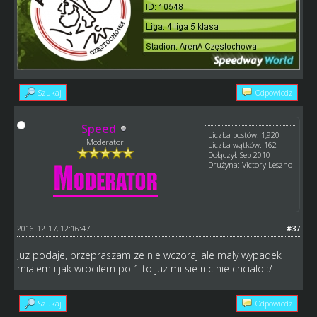
Szukaj
Odpowiedz
Speed
Liczba postów: 1,920
Moderator
Liczba wątków: 162
Dołączył: Sep 2010
Drużyna: Victory Leszno
2016-12-17, 12:16:47
#37
Juz podaje, przepraszam ze nie wczoraj ale maly wypadek
mialem i jak wrocilem po 1 to juz mi sie nic nie chcialo :/
Szukaj
Odpowiedz