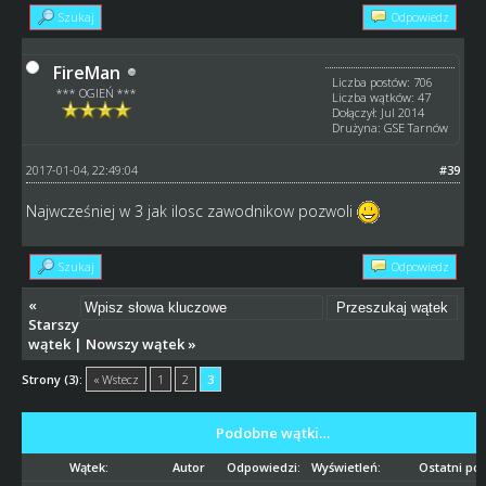
Szukaj
Odpowiedz
FireMan
Liczba postów: 706
*** OGIEŃ ***
Liczba wątków: 47
Dołączył: Jul 2014
Drużyna: GSE Tarnów
2017-01-04, 22:49:04
#39
Najwcześniej w 3 jak ilosc zawodnikow pozwoli
Szukaj
Odpowiedz
«
Starszy
wątek
|
Nowszy wątek
»
Strony (3):
« Wstecz
1
2
3
Podobne wątki…
Wątek:
Autor
Odpowiedzi:
Wyświetleń:
Ostatni pos