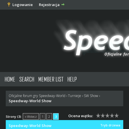
Logowanie
Rejestracja
HOME
SEARCH
MEMBER LIST
HELP
Oficjalne forum gry Speedway-World
›
Turnieje
›
SW Show
›
Speedway-World Show
Ocena wątku:
Strony (3):
« Wstecz
1
2
3
Speedway-World Show
Tryb drzewa