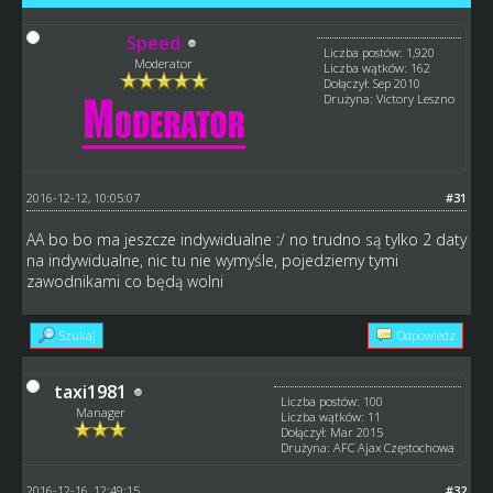
Speed
Liczba postów: 1,920
Moderator
Liczba wątków: 162
Dołączył: Sep 2010
Drużyna: Victory Leszno
2016-12-12, 10:05:07
#31
AA bo bo ma jeszcze indywidualne :/ no trudno są tylko 2 daty
na indywidualne, nic tu nie wymyśle, pojedziemy tymi
zawodnikami co będą wolni
Szukaj
Odpowiedz
taxi1981
Liczba postów: 100
Manager
Liczba wątków: 11
Dołączył: Mar 2015
Drużyna: AFC Ajax Częstochowa
2016-12-16, 12:49:15
#32