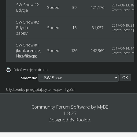
SW Show #2
2017-08-13, 18:
Speed
39
121,176
Edycja
Ostatni post
:
Ma
SW Show #2
2017-04-19, 21:
Edycja -
Speed
15
31,057
Ostatni post
:
Spe
zapisy
SW Show #1
2017-04-14, 14:
(konkurencje,
Speed
126
242,969
Ostatni post
:
rek
klasyfikacja)
Pokaż wersję do druku
Skocz do:
Użytkownicy przeglądający ten wątek: 1 gości
Community Forum Software by
MyBB
1.8.27
Designed By
Rooloo
.