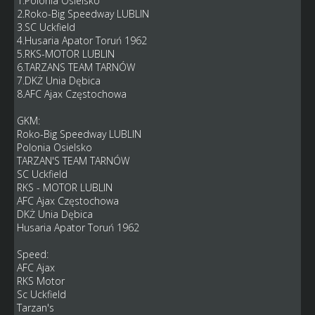
1.Polonia Osielsko
2.Roko-Big Speedway LUBLIN
3.SC Uckfield
4.Husaria Apator Toruń 1962
5.RKS-MOTOR LUBLIN
6.TARZANS TEAM TARNÓW
7.DKŻ Unia Dębica
8.AFC Ajax Częstochowa
GKM:
Roko-Big Speedway LUBLIN
Polonia Osielsko
TARZAN'S TEAM TARNÓW
SC Uckfield
RKS - MOTOR LUBLIN
AFC Ajax Częstochowa
DKŻ Unia Dębica
Husaria Apator Toruń 1962
Speed:
AFC Ajax
RKS Motor
Sc Uckfield
Tarzan's