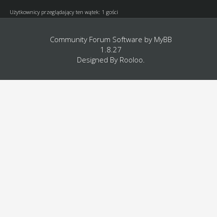
Użytkownicy przeglądający ten wątek: 1 gości
Community Forum Software by
MyBB
1.8.27
Designed By
Rooloo
.