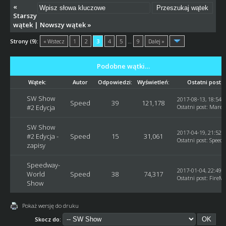
«
Starszy
wątek
|
Nowszy wątek
»
Strony (9):
« Wstecz
1
2
3
4
5
…
9
Dalej »
Podobne wątki…
Wątek:
Autor
Odpowiedzi:
Wyświetleń:
Ostatni post
SW Show
2017-08-13, 18:54:
Speed
39
121,178
#2 Edycja
Ostatni post
:
Marek
SW Show
2017-04-19, 21:52:
#2 Edycja -
Speed
15
31,061
Ostatni post
:
Speed
zapisy
Speedway-
2017-01-04, 22:49:
World
Speed
38
74,317
Ostatni post
:
FireM
Show
Pokaż wersję do druku
Skocz do: