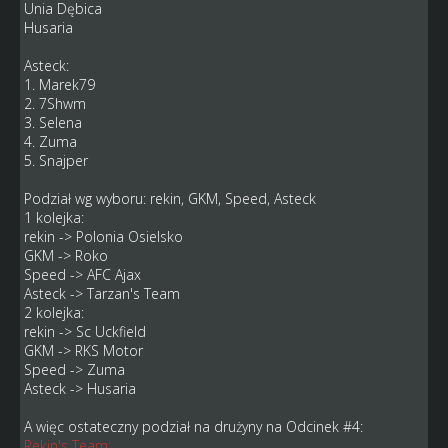
Unia Dębica
Husaria
Asteck:
1. Marek79
2. 7Shwm
3. Selena
4. Zuma
5. Snajper
Podział wg wyboru: rekin, GKM, Speed, Asteck
1 kolejka:
rekin -> Polonia Osielsko
GKM -> Roko
Speed -> AFC Ajax
Asteck -> Tarzan's Team
2 kolejka:
rekin -> Sc Uckfield
GKM -> RKS Motor
Speed -> Zuma
Asteck -> Husaria
A więc ostateczny podział na drużyny na Odcinek #4:
Rekin's Team: