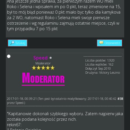
Aha jeszcze jedna sprawa, za pierwszym razem WO mieli
Roko i Selena i wpisałem im po 0 pkt, teraz zmienione na 15,
był to mój błąd ponieważ 0 pkt miało byc tylko dla kamykova
za 2 WO, natomiast Roko i Selena mieli swoje pierwsze
ostrzeżenie i wg regulaminu zajmują ostatnie miejsce, czyli w
tym przypadku 7 po 15 pkt
Szukaj
Odpowiedz
Speed
Liczba postów: 1,920
Moderator
Liczba wątków: 162
Dołączył: Sep 2010
Drużyna: Victory Leszno
2017-01-18, 00:39:21
#38
(Ten post był ostatnio modyfikowany: 2017-01-18, 00:40:42
przez
Speed
.)
"Kapitanowie dokonali szybkiego wyboru. Zatem najpierw jaka
została podana kolejność przez nich.
rekin67: