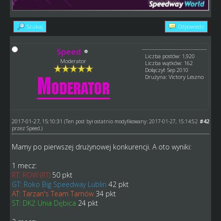
Szukaj
Odpowiedz
Speed
Liczba postów: 1,920
Moderator
Liczba wątków: 162
Dołączył: Sep 2010
Drużyna: Victory Leszno
2017-01-27, 15:10:31
#42
(Ten post był ostatnio modyfikowany: 2017-01-27, 15:14:52
przez
Speed
.)
Mamy po pierwszej drużynowej konkurencji. A oto wyniki:
1 mecz:
RT: ROW (RT)
50 pkt
GT: Roko Big Speedway Lublin
42 pkt
AT: Tarzan's Team Tarnów
34 pkt
ST: DKŻ Unia Dębica
24 pkt