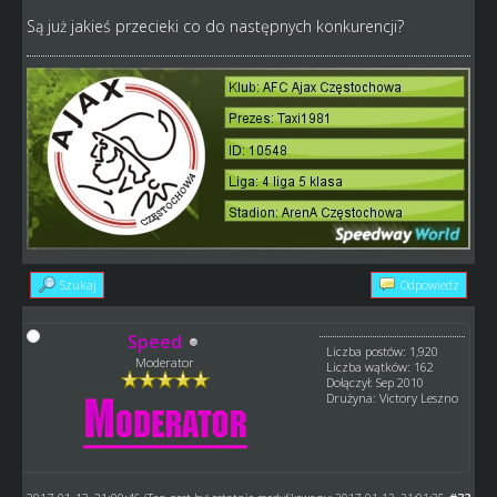
Są już jakieś przecieki co do następnych konkurencji?
Szukaj
Odpowiedz
Speed
Liczba postów: 1,920
Moderator
Liczba wątków: 162
Dołączył: Sep 2010
Drużyna: Victory Leszno