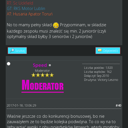
RT: Sc Uckfield
GT: RKS Motor Lublin
AT: Husaria Apator Toruń
No to mamy pełny skład
Przypominam, w składzie
każdego zespołu musi znaleźć się min. 2 juniorór (czyli
optymalny skład byłby 3 seniorów i 2 juniorów)
Szukaj
Odpowiedz
Speed
Liczba postów: 1,920
Moderator
Liczba wątków: 162
Dołączył: Sep 2010
Drużyna: Victory Leszno
2017-01-18, 13:06:29
#40
Właśnie jeszcze co do konkurencji bonusowej, bo nie
zauważyłem ze to będzie kolejka podwójna. To co wy na to
żeby wziąć wyniki z obu pojedynków ligowych, wtedy mogłoby