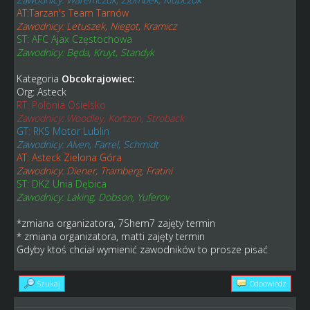
AT:Tarzan's Team Tarnów
Zawodnicy: Letuszek, Niegot, Kramicz
ST: AFC Ajax Częstochowa
Zawodnicy: Będa, Kruyt, Standyk
Kategoria
Obcokrajowiec:
Org: Asteck
RT: Polonia Osielsko
Zawodnicy: Woodley, Kortzon, Stroback
GT: RKS Motor Lublin
Zawodnicy: Alven, Farrel, Schmidt
AT: Asteck Zielona Góra
Zawodnicy: Diener, Tramberg, Fratini
ST: DKŻ Unia Dębica
Zawodnicy: Laking, Dobson, Yuferov
*zmiana organizatora, 7Shem7 zajęty termin
* zmiana organizatora, matti zajęty termin
Gdyby ktoś chciał wymienić zawodników to prosze pisać
Szukaj
Odpowiedz