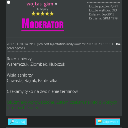
wojtas_gkm
Liczba postów: 4,471
Tutejszy
Liczba wątków: 593
Dołączył: Sep 2013
Drużyna: GKM 1979
2017-01-28, 14:39:36
#45
(Ten post był ostatnio modyfikowany: 2017-01-28, 15:16:30
przez
Speed
.)
Roko juniorzy
Waremczuk, Ziombek, Klubczuk
Wisła seniorzy
Chwasta, Bajrak, Panterałka
Czekamy tylko na zwolnienie terminów
Ok, zmiany wprowadzone. Zatem czekam na info o wolnych
terminach. Speed
Szukaj
Odpowiedz