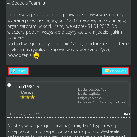
4. Speed's Team
0
Po pierwszej konkurencji na prowadzenie wysuwa sie drużyna
wybrana przez rekina, wygrali 2 z 3 4meczów, także oni będą
organizatorami w konkurencji we wtorek 31.01.2017. Do
wieczora podam wszystkie drużyny kto z kim jedzie i jakim
składem.
Na tą chwilę jesteśmy na etapie 1/4 tego odcinka zatem teraz
czekają nas rywalizacje ligowe w cały weekend. Życzę
powodzenia
Szukaj
Odpowiedz
taxi1981
Liczba postów: 100
Manager
Liczba wątków: 11
Dołączył: Mar 2015
Drużyna: AFC Ajax Częstochowa
2017-01-27, 15:22:27
#43
Niestety widać jaka jest przepaść między 4 ligą a resztą :-(
Przepraszam mój zespół za tak marne punkty. Wystawiłem