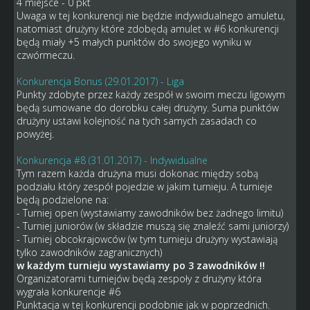
4 miejsce - 0 pkt
Uwaga w tej konkurencji nie będzie indywidualnego amuletu,
natomiast drużyny które zdobędą amulet w #6 konkurencji
będą miały +5 małych punktów do swojego wyniku w
czwórmeczu.
Konkurencja Bonus (29.01.2017) - Liga
Punkty zdobyte przez każdy zespół w swoim meczu ligowym
będą sumowane do dorobku całej drużyny. Suma punktów
drużyny ustawi kolejność na tych samych zasadach co
powyżej.
Konkurencja #8 (31.01.2017) - Indywidualne
Tym razem każda drużyna musi dokonac między sobą
podziału który zespół pojedzie w jakim turnieju. A turnieje
będą podzielone na:
- Turniej open (wystawiamy zawodników bez żadnego limitu)
- Turniej juniorów (w składzie muszą się znaleźć sami juniorzy)
- Turniej obcokrajowców (w tym turnieju drużyny wystawiają
tylko zawodników zagranicznych)
w każdym turnieju wystawiamy po 3 zawodników !!
Organizatorami turniejów będą zespoły z drużyny która
wygrała konkurencje #6
Punktacja w tej konkurencji podobnie jak w poprzednich.