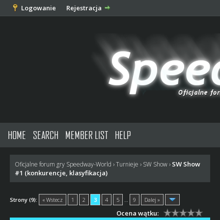
Logowanie
Rejestracja
HOME
SEARCH
MEMBER LIST
HELP
SW Show
Oficjalne forum gry Speedway-World
›
Turnieje
›
SW Show
›
#1 (konkurencje, klasyfikacja)
Strony (9):
« Wstecz
1
2
3
4
5
…
9
Dalej »
Ocena wątku: