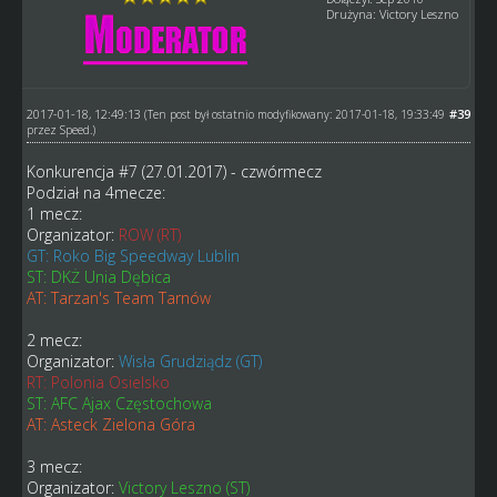
Drużyna: Victory Leszno
2017-01-18, 12:49:13
#39
(Ten post był ostatnio modyfikowany: 2017-01-18, 19:33:49
przez
Speed
.)
Konkurencja #7 (27.01.2017) - czwórmecz
Podział na 4mecze:
1 mecz:
Organizator:
ROW (RT)
GT: Roko Big Speedway Lublin
ST: DKŻ Unia Dębica
AT: Tarzan's Team Tarnów
2 mecz:
Organizator:
Wisła Grudziądz (GT)
RT: Polonia Osielsko
ST: AFC Ajax Częstochowa
AT: Asteck Zielona Góra
3 mecz:
Organizator:
Victory Leszno (ST)