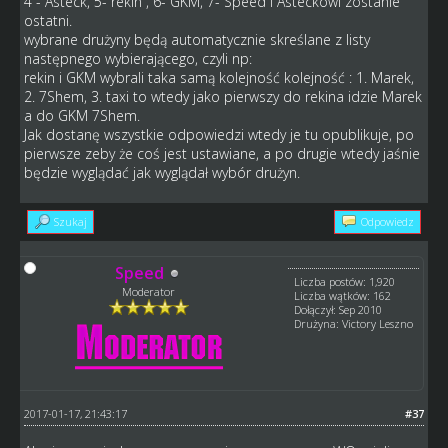
4 - Asteck, 5- rekin , 6- GKM, 7- Speed i Asteckowi zostanie
ostatni.
wybrane drużyny będą automatycznie skreślane z listy
następnego wybierającego, czyli np:
rekin i GKM wybrali taka samą kolejność kolejność : 1. Marek,
2. 7Shem, 3. taxi to wtedy jako pierwszy do rekina idzie Marek
a do GKM 7Shem.
Jak dostanę wszystkie odpowiedzi wtedy je tu opublikuje, po
pierwsze zeby że coś jest ustawiane, a po drugie wtedy jaśnie
będzie wyglądać jak wyglądał wybór drużyn.
Szukaj
Odpowiedz
Speed
Liczba postów: 1,920
Moderator
Liczba wątków: 162
Dołączył: Sep 2010
Drużyna: Victory Leszno
2017-01-17, 21:43:17
#37