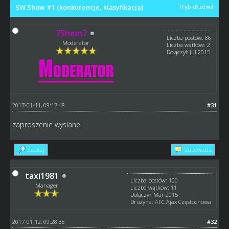
SW Show #1 (konkurencje, klasyfikacja)
Tryb drzewa
7Shem7
Liczba postów: 86
Moderator
Liczba wątków: 2
Dołączył: Jul 2015
2017-01-11, 09:17:48
#31
zaproszenie wyslane
Szukaj
Odpowiedz
taxi1981
Liczba postów: 100
Manager
Liczba wątków: 11
Dołączył: Mar 2015
Drużyna: AFC Ajax Częstochowa
2017-01-12, 09:28:38
#32