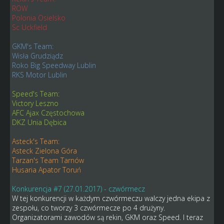
ROW
Polonia Osielsko
Sc Uckfield
GKM's Team:
Wisła Grudziądz
Roko Big Speedway Lublin
RKS Motor Lublin
Speed's Team:
Victory Leszno
AFC Ajax Częstochowa
DKZ Unia Dębica
Asteck's Team:
Asteck Zielona Góra
Tarzan's Team Tarnów
Husaria Apator Toruń
Konkurencja #7 (27.01.2017) - czwórmecz
W tej konkurencji w każdym czwórmeczu walczy jedna ekipa z
zespołu, co tworzy 3 czwórmecze po 4 drużyny.
Organizatorami zawodów są rekin, GKM oraz Speed. I teraz