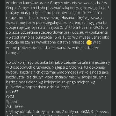
wiadomo kamykov oraz z Grupy A niestety szuwarek, choć w
Grupie A ciężko mi było przyznać taką decyzję ze względu że 3
drużyny miały po tyle samo punktów, ale jako że 7Shem'a
ratuje immunitet, to w rywalizacji Husaria - Gryf wg zasady
wyższe miejsce w poszczególnych konkurencjach wygrywa to
oboje najwyżej byli na 3 miejscu (Gryf K#5 a Husaria K#6) to o
porażce Szczecinian zadecydował brak udziału w konkurencji
#6 stąd mimo że punktacja 15 vs 15 to WO muszę uznać jako
pozycję niższą niż wywalczone ostatnie miejsce :
Więc
wielkie podziękowania dla szuwarka za walkę i udział w
turnieju !!
Co do kolejnego odcinka tak jak wcześniej ustalałem jedziemy
w 3 osobowych drużynach. Najlepsi z Odcinka #3 dokonują
wyboru, każdy z nich otrzymał wiadomość i wg kolejności jaką
każdy ustali dla drużyn które chciałby mieć w swojej drużynie
będzie podzielone wg kolejności zajętego miejsca wg
punktów w poprzednim odcinku czyli:
rekin67
GKM
Speed
Asteck666
Czyli wybór tak: 1 drużyna - rekin, 2 drużyna - GKM, 3 - Speed ,