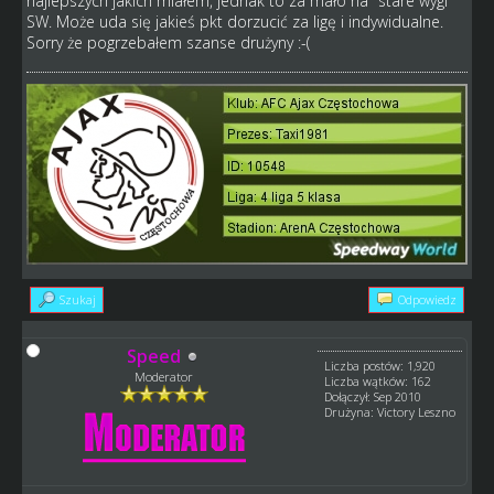
najlepszych jakich miałem, jednak to za mało na "stare wygi"
SW. Może uda się jakieś pkt dorzucić za ligę i indywidualne.
Sorry że pogrzebałem szanse drużyny :-(
Szukaj
Odpowiedz
Speed
Liczba postów: 1,920
Moderator
Liczba wątków: 162
Dołączył: Sep 2010
Drużyna: Victory Leszno