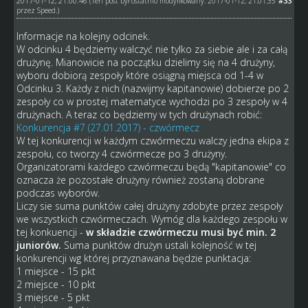
2017-01-12, 21:00:46
#33
(Ten post był ostatnio modyfikowany: 2017-01-12, 21:01:35
przez
Speed
.)
Informacje na kolejny odcinek.
W odcinku 4 będziemy walczyć nie tylko za siebie ale i za całą
drużynę. Mianowicie na początku dzielimy się na 4 drużyny,
wyboru dobiorą zespoły które osiągną miejsca od 1-4 w
Odcinku 3. Każdy z nich (nazwijmy kapitanowie) dobierze po 2
zespoły co w prostej matematyce wychodzi po 3 zespoły w 4
drużynach. A teraz co będziemy w tych drużynach robić:
Konkurencja #7 (27.01.2017) - czwórmecz
W tej konkurencji w każdym czwórmeczu walczy jedna ekipa z
zespołu, co tworzy 4 czwórmecze po 3 drużyny.
Organizatorami każdego czwórmeczu będą "kapitanowie" co
oznacza że pozostałe drużyny również zostaną dobrane
podczas wyborów.
Liczy sie suma punktów całej drużyny zdobyte przez zespoły
we wszystkich czwórmeczach. Wymóg dla każdego zespołu w
tej konkuencji -
w składzie czwórmeczu musi być min. 2
juniorów.
Suma punktów drużyn ustali kolejność w tej
konkurencji wg której przyznawana będzie punktacja:
1 miejsce - 15 pkt
2 miejsce - 10 pkt
3 miejsce - 5 pkt