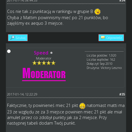
2017-01-14, 08:44:33
#34
Cos nie tak z punktacją w rankingu w grupie B
Chyba z Mattim powinnismy mieć po 21 punktów, bo
zajęliśmy ex aequo 3 miejsce.
Szukaj
Odpowiedz
Speed
Liczba postów: 1,920
Moderator
Liczba wątków: 162
Dołączył: Sep 2010
Drużyna: Victory Leszno
2017-01-14, 12:22:29
#35
Faktycznie, ty powinieneś miec 21 pkt
natomiast matti ma
23 ze względu ze za 3 miejsce powinien miec 21 pkt ale miał
amulet przez co zdobył punkty jak za 2 miejsce. Przy
następnej tabeli dodam Twój punkt.