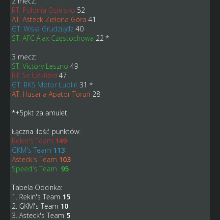
2 mecz:
RT: Polonia Osielsko
52
AT: Asteck Zielona Góra
41
GT: Wisła Grudziądz
40
ST: AFC Ajax Częstochowa
22 *
3 mecz:
ST: Victory Leszno
49
RT: Sc Uckfield
47
GT: RKS Motor Lublin
31 *
AT: Husaria Apator Toruń
28
*+5pkt za amulet
Łączna ilość punktów:
Rekin's Team
149
GKM's Team
113
Asteck's Team
103
Speed's Team
95
Tabela Odcinka:
1. Rekin's Team
15
2. GKM's Team
10
3. Asteck's Team
5