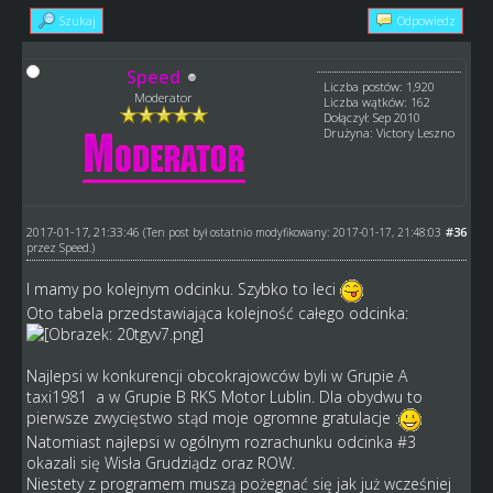
Szukaj
Odpowiedz
Speed
Liczba postów: 1,920
Moderator
Liczba wątków: 162
Dołączył: Sep 2010
Drużyna: Victory Leszno
2017-01-17, 21:33:46
#36
(Ten post był ostatnio modyfikowany: 2017-01-17, 21:48:03
przez
Speed
.)
I mamy po kolejnym odcinku. Szybko to leci
Oto tabela przedstawiająca kolejność całego odcinka:
Najlepsi w konkurencji obcokrajowców byli w Grupie A
taxi1981 a w Grupie B RKS Motor Lublin. Dla obydwu to
pierwsze zwycięstwo stąd moje ogromne gratulacje :
Natomiast najlepsi w ogólnym rozrachunku odcinka #3
okazali się Wisła Grudziądz oraz ROW.
Niestety z programem muszą pożegnać się jak już wcześniej