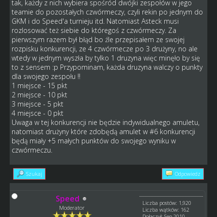
tak, każdy z nich wybiera spośród dwójki zespołów w jego
teamie do pozostałych czwórmeczy, czyli rekin po jednym do
GKM i do Speed'a turnieju itd. Natomiast Asteck musi
rozlosować też siebie do któregoś z czwórmeczy. Za
pierwszym razem był błąd bo źle przepisałem ze swojej
rozpisku konkurencji, ze 4 czwórmecze po 3 drużyny, no ale
wtedy w jednym wyszła by tylko 1 druzyna więc minęło by się
to z sensem :p Przypominam, każda druzyna walczy o punkty
dla swojego zespołu !!
1 miejsce - 15 pkt
2 miejsce - 10 pkt
3 miejsce - 5 pkt
4 miejsce - 0 pkt
Uwaga w tej konkurencji nie będzie indywidualnego amuletu,
natomiast drużyny które zdobędą amulet w #6 konkurencji
będą miały +5 małych punktów do swojego wyniku w
czwórmeczu.
Szukaj
Odpowiedz
Speed
Liczba postów: 1,920
Moderator
Liczba wątków: 162
Dołączył: Sep 2010