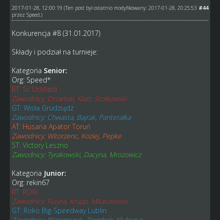
2017-01-28, 12:00:19
#44
(Ten post był ostatnio modyfikowany: 2017-01-28, 20:25:53
przez
Speed
.)
Konkurencja #8 (31.01.2017)
Składy i podział na turnieje:
Kategoria
Senior:
Org: Speed*
RT: Sc Uckfield
Zawodnicy: Orzański, Klatt, Stolkowski
GT: Wisła Grudziądz
Zawodnicy: Chwasta, Bajrak, Panterałka
AT: Husaria Apator Toruń
Zawodnicy: Witorzenc, Koziej, Pepke
ST: Victory Leszno
Zawodnicy: Tyrakowski, Dacyna, Mrozowicz
Kategoria
Junior:
Org: rekin67
RT: ROW
Zawodnicy: Futyra, Krupp, Mitaszewski
GT: Roko Big-Speedway Lublin
Zawodnicy: Waremczuk, Ziombek, Klubczuk