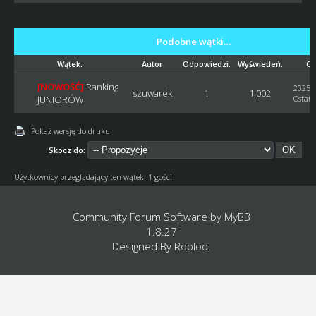
Podobne wątki…
Wątek:
Autor
Odpowiedzi:
Wyświetleń:
Os
[NOWOŚĆ]
Ranking
2025-1
szuwarek
1
1,002
JUNIORÓW
Ostatn
Pokaż wersję do druku
Skocz do:
Użytkownicy przeglądający ten wątek: 1 gości
Community Forum Software by
MyBB
1.8.27
Designed By
Rooloo
.