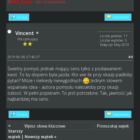
@
GM_Kuba
- do rozważenia
Szukaj
Odpowiedz
Vincent
Liczba postów: 17
Początkujący
Liczba wątków: 5
Dołączył: May 2019
2019-06-08, 07:46:37
#4
Świetny pomysł, jednak mający sens tylko z podawaniem
kwot. To by dopiero była jazda. Kto wie ile przy okazji padłoby
pytań? Może i niekiedy niewygodnych
Jednym słowem
wspaniała idea - autora pomysłu należałoby przy okazji
ozłocić. W pełni popieram. To jest potrzebne. Tak, jawność jak
najbardziej ma sens.
Szukaj
Odpowiedz
«
Starszy
wątek
|
Nowszy wątek
»