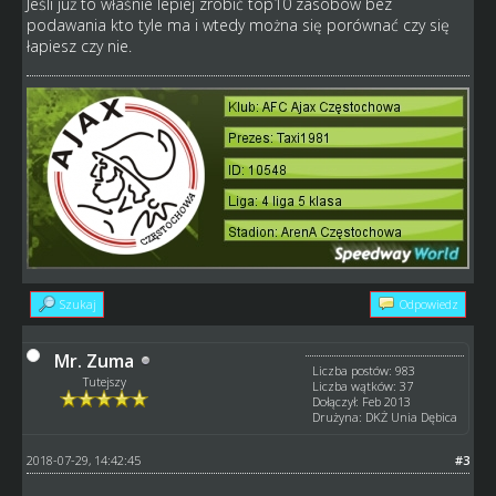
Jeśli już to właśnie lepiej zrobić top10 zasobów bez
podawania kto tyle ma i wtedy można się porównać czy się
łapiesz czy nie.
Szukaj
Odpowiedz
Mr. Zuma
Liczba postów: 983
Tutejszy
Liczba wątków: 37
Dołączył: Feb 2013
Drużyna: DKŻ Unia Dębica
2018-07-29, 14:42:45
#3