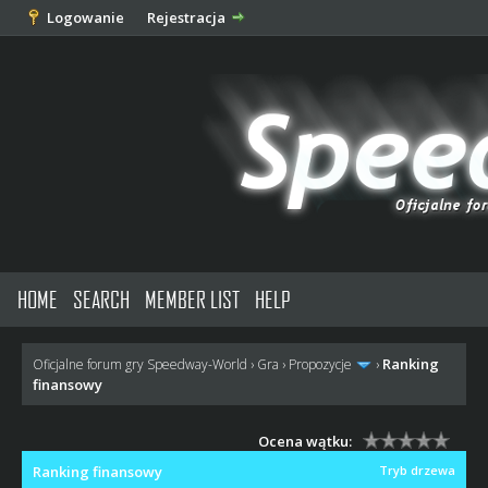
Logowanie
Rejestracja
HOME
SEARCH
MEMBER LIST
HELP
Ranking
Oficjalne forum gry Speedway-World
›
Gra
›
Propozycje
›
finansowy
Ocena wątku:
Ranking finansowy
Tryb drzewa