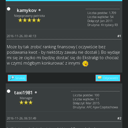
kamykov
Liczba postów: 1,709
Niepoprawny patriota
Liczba wątków: 54
Dołączył: Jan 2011
Drużyna: Krzyżacy R3
2016-11-26, 00:40:13
#1
Może by tak zrobić ranking finansowy ( oczywiście bez
podawania kwot - by niektótzy zawału nie dostali ). Bo wydaje
mi się że ciężko mi będzię dostać się do Ekstraligi to chociaż
w czymś mógłbym konkurować z innymi
Szukaj
Odpowiedz
taxi1981
Liczba postów: 100
Manager
Liczba wątków: 11
Dołączył: Mar 2015
Drużyna: AFC Ajax Częstochowa
2016-11-26, 06:51:49
#2