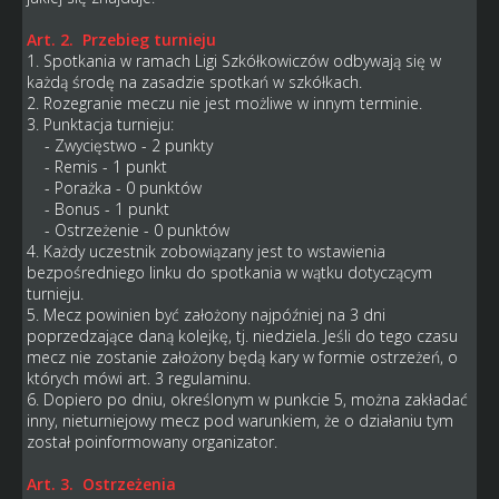
Art. 2. Przebieg turnieju
1. Spotkania w ramach Ligi Szkółkowiczów odbywają się w
każdą środę na zasadzie spotkań w szkółkach.
2. Rozegranie meczu nie jest możliwe w innym terminie.
3. Punktacja turnieju:
- Zwycięstwo - 2 punkty
- Remis - 1 punkt
- Porażka - 0 punktów
- Bonus - 1 punkt
- Ostrzeżenie - 0 punktów
4. Każdy uczestnik zobowiązany jest to wstawienia
bezpośredniego linku do spotkania w wątku dotyczącym
turnieju.
5. Mecz powinien być założony najpóźniej na 3 dni
poprzedzające daną kolejkę, tj. niedziela. Jeśli do tego czasu
mecz nie zostanie założony będą kary w formie ostrzeżeń, o
których mówi art. 3 regulaminu.
6. Dopiero po dniu, określonym w punkcie 5, można zakładać
inny, nieturniejowy mecz pod warunkiem, że o działaniu tym
został poinformowany organizator.
Art. 3. Ostrzeżenia