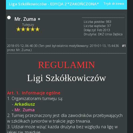
Liga Szkółkowiczów - EDYCJA 2 *ZAKOŃCZONA*
Tryb drzewa
Mr. Zuma
Liczba postów: 983
Tutejszy
Liczba wątków: 37
Dołączył: Feb 2013
Drużyna: DKŻ Unia Dębica
2018-05-12, 06:40:30
#1
(Ten post był ostatnio modyfikowany: 2019-01-13, 15:44:36
przez
Mr. Zuma
.)
REGULAMIN
Ligi Szkółkowiczów
Art. 1. Informacje ogólne
1. Organizatorami turnieju są:
-
Arkadiusz
-
Mr. Zuma
2. Turniej przeznaczony jest dla zawodników przebywających
w szkółkach juniorów w trakcie jego trwania.
3. Udział może wziąć każda drużyna bez względu na ligę w
jakiej się znajduje.