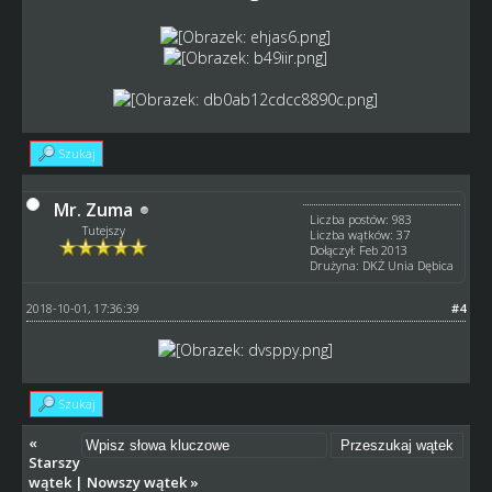
Szukaj
Mr. Zuma
Liczba postów: 983
Tutejszy
Liczba wątków: 37
Dołączył: Feb 2013
Drużyna: DKŻ Unia Dębica
2018-10-01, 17:36:39
#4
Szukaj
«
Starszy
wątek
|
Nowszy wątek
»