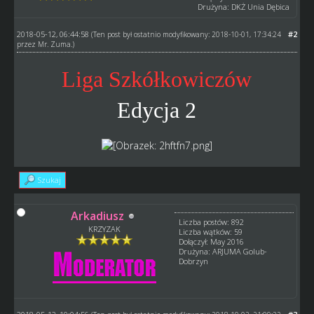
Drużyna: DKŻ Unia Dębica
2018-05-12, 06:44:58
#2
(Ten post był ostatnio modyfikowany: 2018-10-01, 17:34:24
przez
Mr. Zuma
.)
Liga Szkółkowiczów
Edycja 2
Szukaj
Arkadiusz
Liczba postów: 892
KRZYZAK
Liczba wątków: 59
Dołączył: May 2016
Drużyna: ARJUMA Golub-
Dobrzyn