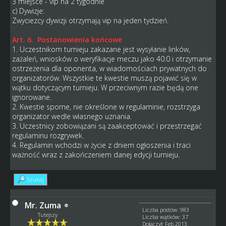
3 miejsce - vip na 2 tygodnie
c) Dywizje:
Zwyciezcy dywizji otrzymają vip na jeden tydzień.
Art. 6. Postanowienia końcowe
1. Uczestnikom turnieju zakazane jest wysyłanie linków,
zażaleń, wniosków o weryfikacje meczu jako 40:0 i otrzymanie
ostrzeżenia dla oponenta, w wiadomościach prywatnych do
organizatorów. Wszystkie te kwestie muszą pojawić się w
wątku dotyczącym turnieju. W przeciwnym razie będą one
ignorowane.
2. Kwestie sporne, nie określone w regulaminie, rozstrzyga
organizator wedle własnego uznania.
3. Uczestnicy zobowiązani są zaakceptować i przestrzegać
regulaminu rozgrywek.
4. Regulamin wchodzi w życie z dniem ogłoszenia i traci
ważność wraz z zakończeniem danej edycji turnieju.
Szukaj
Mr. Zuma
Liczba postów: 983
Tutejszy
Liczba wątków: 37
Dołączył: Feb 2013