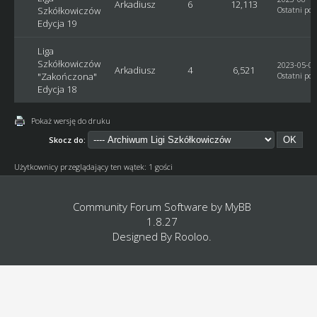
Arkadiusz
6
12,113
Szkółkowiczów
Ostatni pos
Edycja 19
Liga
Szkółkowiczów
2023-05-03
Arkadiusz
4
6,521
"Zakończona"
Ostatni pos
Edycja 18
Pokaż wersję do druku
Skocz do:
Użytkownicy przeglądający ten wątek: 1 gości
Community Forum Software by
MyBB
1.8.27
Designed By
Rooloo
.