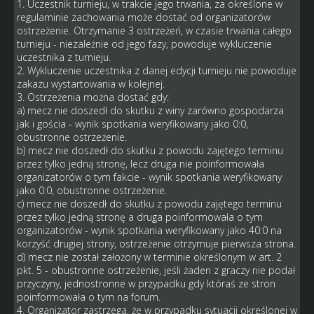
1. Uczestnik turnieju, w trakcie jego trwania, za określone w
regulaminie zachowania może dostać od organizatorów
ostrzeżenie. Otrzymanie 3 ostrzeżeń, w czasie trwania całego
turnieju - niezależnie od jego fazy, powoduje wykluczenie
uczestnika z turnieju.
2. Wykluczenie uczestnika z danej edycji turnieju nie powoduje
zakazu wystartowania w kolejnej.
3. Ostrzeżenia można dostać gdy:
a) mecz nie doszedł do skutku z winy zarówno gospodarza
jak i gościa - wynik spotkania weryfikowany jako 0:0,
obustronne ostrzeżenie.
b) mecz nie doszedł do skutku z powodu zajętego terminu
przez tylko jedną stronę, lecz druga nie poinformowała
organizatorów o tym fakcie - wynik spotkania weryfikowany
jako 0:0, obustronne ostrzeżenie.
c) mecz nie doszedł do skutku z powodu zajętego terminu
przez tylko jedną stronę a druga poinformowała o tym
organizatorów - wynik spotkania weryfikowany jako 40:0 na
korzyść drugiej strony, ostrzeżenie otrzymuje pierwsza strona.
d) mecz nie został założony w terminie określonym w art. 2
pkt. 5 - obustronne ostrzeżenie, jeśli żaden z graczy nie podał
przyczyny, jednostronne w przypadku gdy któraś ze stron
poinformowała o tym na forum.
4. Organizator zastrzega, że w przypadku sytuacji określonej w