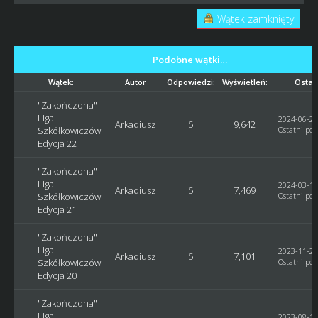
Wątek zamknięty
Podobne wątki…
Wątek:
Autor
Odpowiedzi:
Wyświetleń:
Ostat
"Zakończona"
Liga
2024-06-26
Arkadiusz
5
9,642
Szkółkowiczów
Ostatni pos
Edycja 22
"Zakończona"
Liga
2024-03-13
Arkadiusz
5
7,469
Szkółkowiczów
Ostatni pos
Edycja 21
"Zakończona"
Liga
2023-11-29
Arkadiusz
5
7,101
Szkółkowiczów
Ostatni pos
Edycja 20
"Zakończona"
Liga
2023-08-16