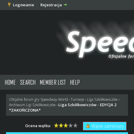
Logowanie
Rejestracja
HOME
SEARCH
MEMBER LIST
HELP
Oficjalne forum gry Speedway-World
›
Turnieje
›
Liga Szkółkowiczów
›
Liga Szkółkowiczów - EDYCJA 2
Archiwum Ligi Szkółkowiczów
›
*ZAKOŃCZONA*
Ocena wątku:
Wątek zamknięty