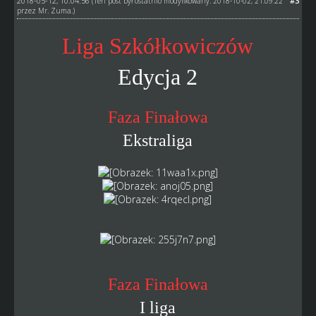
2018-05-12, 10:04:56
#3
(Ten post był ostatnio modyfikowany: 2018-10-02, 21:09:22
przez
Mr. Zuma
.)
Liga Szkółkowiczów
Edycja 2
Faza Finałowa
Ekstraliga
Faza Finałowa
I liga