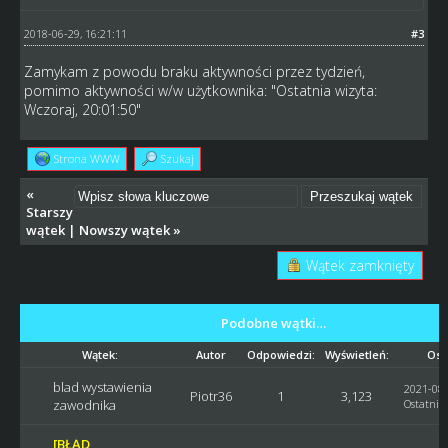
2018-06-29, 16:21:11
#3
Zamykam z powodu braku aktywności przez tydzień,
pomimo aktywności w/w użytkownika: "Ostatnia wizyta:
Wczoraj, 20:01:50"
Strona WWW
Szukaj
«
Starszy
wątek
|
Nowszy wątek
»
Wątek zamknięty
Podobne wątki…
Wątek:
Autor
Odpowiedzi:
Wyświetleń:
Ost
blad wystawienia
2021-08-
Piotr36
1
3,123
zawodnika
Ostatni p
[BŁĄD