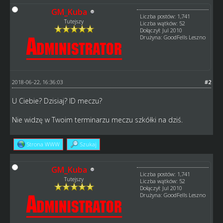
GM_Kuba
Liczba postów: 1,741
Tutejszy
Liczba wątków: 52
Dołączył: Jul 2010
Drużyna: GoodFells Leszno
2018-06-22, 16:36:03
#2
U Ciebie? Dzisiaj? ID meczu?
Nie widzę w Twoim terminarzu meczu szkółki na dziś.
Strona WWW
Szukaj
GM_Kuba
Liczba postów: 1,741
Tutejszy
Liczba wątków: 52
Dołączył: Jul 2010
Drużyna: GoodFells Leszno