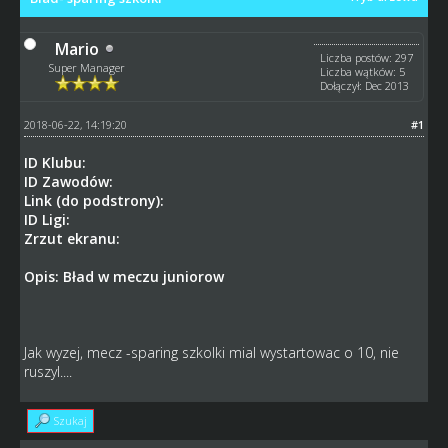
Mario
Liczba postów: 297
Super Manager
Liczba wątków: 5
Dołączył: Dec 2013
2018-06-22, 14:19:20
#1
ID Klubu:
ID Zawodów:
Link (do podstrony):
ID Ligi:
Zrzut ekranu:
Opis: Bład w meczu juniorow
Jak wyzej, mecz -sparing szkolki mial wystartowac o 10, nie
ruszyl....
Szukaj