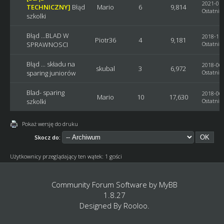
2021-01-
TECHNICZNY]
Błąd
Mario
6
9,814
Ostatni p
szkolki
Błąd ...BLAD W
2018-11-
Piotr36
4
9,181
SPRAWNOSCI
Ostatni p
Błąd ... składu na
2018-06-
skubal
3
6,972
sparing juniorów
Ostatni p
Blad- sparing
2018-06-
Mario
10
17,630
szkolki
Ostatni p
Pokaż wersję do druku
Skocz do:
Użytkownicy przeglądający ten wątek: 1 gości
Community Forum Software by
MyBB
1.8.27
Designed By
Rooloo
.