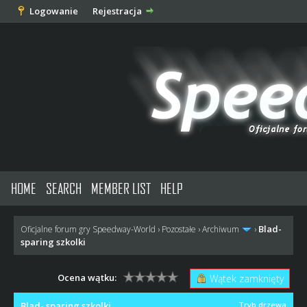
Logowanie
Rejestracja
HOME
SEARCH
MEMBER LIST
HELP
Blad-
Oficjalne forum gry Speedway-World
›
Pozostałe
›
Archiwum
›
sparing szkolki
Ocena wątku:
Wątek zamknięty
Blad- sparing szkolki
Tryb drzewa