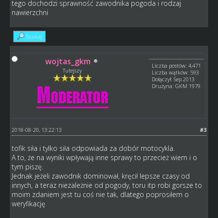
tego dochodzi sprawność zawodnika pogoda i rodzaj
nawierzchni
Szukaj
wojtas_gkm
Liczba postów: 4,471
Tutejszy
Liczba wątków: 593
Dołączył: Sep 2013
Drużyna: GKM 1979
2018-08-20, 13:22:13
#3
tofik siła i tylko siła odpowiada za dobór motocykla.
A to, że na wyniki wpływają inne sprawy to przecież wiem i o
tym piszę.
Jednak jeżeli zawodnik dominował, kręcił lepsze czasy od
innych, a teraz niezależnie od pogody, toru itp robi gorsze to
moim zdaniem jest tu coś nie tak, dlatego poprosiłem o
weryfikację