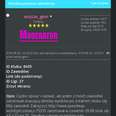
Obniżka poziomu zawodnika
Tryb drzewa
wojtas_gkm
Liczba postów: 4,471
Tutejszy
Liczba wątków: 593
Dołączył: Sep 2013
Drużyna: GKM 1979
2018-08-20, 12:34:53
#1
(Ten post był ostatnio modyfikowany: 2018-08-20, 12:35:51
przez
wojtas_gkm
.)
ID Klubu: 8435
ID Zawodów:
Link (do podstrony):
ID Ligi: 27
Zrzut ekranu:
Opis:
Ciężko opisać i nazwać, ale jeden z moich zawodnik
zanotował znaczącą obniżkę wyników po ostatnim skoku siły.
Mój zawodnik Zabojszcz
http://www.speedway-
world.pl/i,zobacz-75335
zanotował w czwartek 09.08 skok siły
+3 z 72 na 75. Zgodnie z moim wcześniejszym