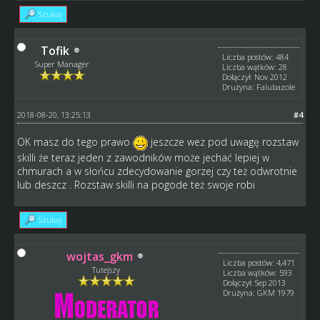
Szukaj
Tofik
Liczba postów: 484
Super Manager
Liczba wątków: 28
Dołączył: Nov 2012
Drużyna: Falubazole
2018-08-20, 13:25:13
#4
OK masz do tego prawo
jeszcze wez pod uwagę rozstaw
skilli że teraz jeden z zawodników może jechać lepiej w
chmurach a w słońcu zdecydowanie gorzej czy też odwrotnie
lub deszcz . Rozstaw skilli na pogode też swoje robi
Szukaj
wojtas_gkm
Liczba postów: 4,471
Tutejszy
Liczba wątków: 593
Dołączył: Sep 2013
Drużyna: GKM 1979