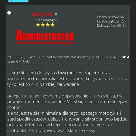
GM_Arek
Liczba postów: 546
Super Manager
Liczba wątków: 22
Dołączył: Nov 2016
2018-08-25, 12:45:16
#14
(Ten post był ostatnio modyfikowany: 2018-08-25, 12:46:18
przez
GM_Arek
.)
z tym silnikiem do siły to dziwi mnie że dopiero teraz
wychodzi bo ta anomalia jest od początku gry w kodzie. teraz
tylko jest to ciut bardziej zauważalne.
polega to na tym, że mamy dopasowanie siły do silnika, i w
pewnym momencie zawodnik MUSI się przesiąść na silniejszy
motor,
ale to jest ta siła minimalna dla tego lepszego motocykla i
stąd spadki czasów. dalsze trenowanie siły stopniowo będzie
poprawiać ten czas w biegu. a pozostanie na gorszym
motocyklu też bd powodować słabsze czasy.