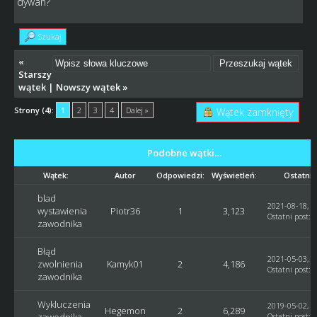
dywan?
Szukaj
«
Starszy
wątek
|
Nowszy wątek
»
Strony (4):
1
2
3
4
Dalej »
Wątek zamknięty
Podobne wątki…
Wątek:
Autor
Odpowiedzi:
Wyświetleń:
Ostatni 
blad
2021-08-18, 1
wystawienia
Piotr36
1
3,123
Ostatni post
:
zawodnika
Błąd
2021-05-03, 1
zwolnienia
Kamyk01
2
4,186
Ostatni post
:
zawodnika
Wykluczenia
2019-05-02, 2
Hegemon
2
6,289
Ostatni post
: