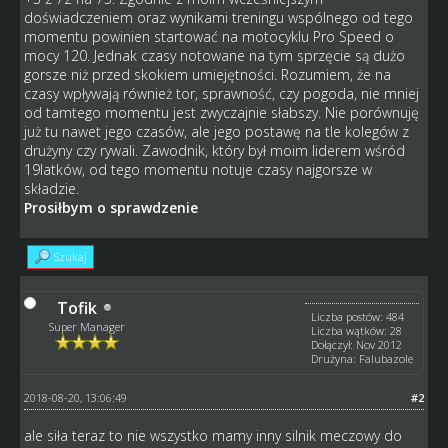
doświadczeniem oraz wynikami treningu wspólnego od tego
momentu powinien startować na motocyklu Pro Speed o
mocy 120. Jednak czasy notowane na tym sprzęcie są dużo
gorsze niż przed skokiem umiejętności. Rozumiem, że na
czasy wpływają również tor, sprawność, czy pogoda, nie mniej
od tamtego momentu jest zwyczajnie słabszy. Nie porównuję
już tu nawet jego czasów, ale jego postawę na tle kolegów z
drużyny czy rywali. Zawodnik, który był moim liderem wśród
19latków, od tego momentu notuje czasy najgorsze w
składzie.
Prosiłbym o sprawdzenie
Szukaj
Tofik
Liczba postów: 484
Super Manager
Liczba wątków: 28
Dołączył: Nov 2012
Drużyna: Falubazole
2018-08-20, 13:06:49
#2
ale siła teraz to nie wszystko mamy inny silnik meczowy do