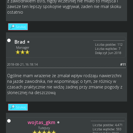
z zawodnikiem 89.6, nigdy wcześniej nie miało to miejsca i
zawsze ten lepszy spokojnie wygrywał, żaden nie miał skoku
ostatnio
Szukaj
Brad
Liczba postów: 112
Manager
Liczba wątków: 7
Dołączył: Jun 2018
2018-08-21, 16:18:14
#11
Ogólnie mam wrażenie że zmalał wpływ rodzaju nawierzchni
na jazde zawodnika, nie wspominając o tym, ze różnicy w
czasach praktycznie nie widzę żadnej przy zmianie pogody z
słonecznej na deszczową
Szukaj
wojtas_gkm
Liczba postów: 4,471
Tutejszy
Liczba wątków: 593