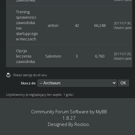
zawodnika.
Trening
sprawności
zawodnika
2017-07-30, 1
anton
42
66,248
nie
Ostatni post
:
a
startującego
w meczach
Opcja
2017-07-29, 1
leczenia
Salomon
3
6,760
Ostatni post
:
A
zawodnika
Pokaż wersję do druku
Skocz do:
Użytkownicy przeglądający ten wątek: 1 gości
Community Forum Software by
MyBB
1.8.27
Designed By
Rooloo
.