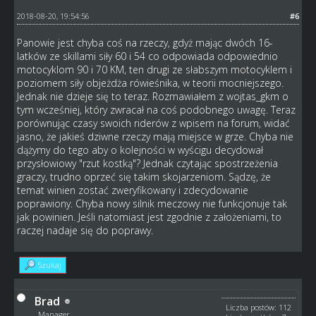
2018-08-20, 19:54:56
#6
Panowie jest chyba coś na rzeczy, gdyż mając dwóch 16-
latków ze skillami siły 60 i 54 co odpowiada odpowiednio
motocyklom 90 i 70 KM, ten drugi ze słabszym motocyklem i
poziomem siły objeżdża rówieśnika, w teorii mocniejszego.
Jednak nie dzieje się to teraz. Rozmawiałem z wojtas_gkm o
tym wcześniej, który zwracał na coś podobnego uwagę. Teraz
porównując czasy swoich riderów z wpisem na forum, widać
jasno, że jakieś dziwne rzeczy mają miejsce w grze. Chyba nie
dążymy do tego aby o kolejności w wyścigu decydował
przysłowiowy "rzut kostką"? Jednak czytając spostrzeżenia
graczy, trudno oprzeć się takim skojarzeniom. Sądzę, że
temat winien zostać zweryfikowany i zdecydowanie
poprawiony. Chyba nowy silnik meczowy nie funkcjonuje tak
jak powinien. Jeśli natomiast jest zgodnie z założeniami, to
raczej nadaje się do poprawy.
Szukaj
Brad
Liczba postów: 112
Manager