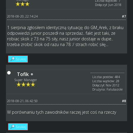
Liczba wątków: 7
Dołączył: Jun 2018
2018-08-20, 22:14:24
#7
1 sierpnia zgłosiłem identyczną sytuację do GM_Arek, z braku
odpowiedzi junior poszedł na sprzedaż.. fakt jest taki, ze
robiac skok z 73 na 75 siły, nasz junior dostaje w dupe..
trzeba zrobić skok od razu na 78 :/ strach robić siłę...
Szukaj
Tofik
Liczba postów: 484
Super Manager
Liczba wątków: 28
Dołączył: Nov 2012
Drużyna: Falubazole
2018-08-21, 06:42:50
#8
W porównaniu tych zawodników raczej jest coś na rzeczy
Szukaj