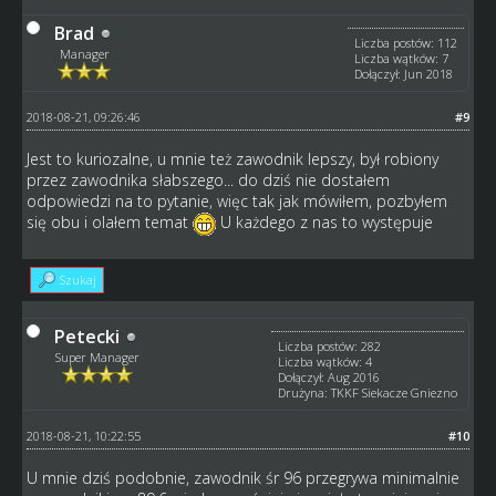
Brad
Liczba postów: 112
Manager
Liczba wątków: 7
Dołączył: Jun 2018
2018-08-21, 09:26:46
#9
Jest to kuriozalne, u mnie też zawodnik lepszy, był robiony
przez zawodnika słabszego... do dziś nie dostałem
odpowiedzi na to pytanie, więc tak jak mówiłem, pozbyłem
się obu i olałem temat
U każdego z nas to występuje
Szukaj
Petecki
Liczba postów: 282
Super Manager
Liczba wątków: 4
Dołączył: Aug 2016
Drużyna: TKKF Siekacze Gniezno
2018-08-21, 10:22:55
#10
U mnie dziś podobnie, zawodnik śr 96 przegrywa minimalnie