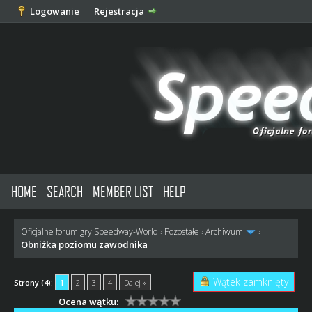
Logowanie
Rejestracja
HOME
SEARCH
MEMBER LIST
HELP
Oficjalne forum gry Speedway-World
›
Pozostałe
›
Archiwum
›
Obniżka poziomu zawodnika
Wątek zamknięty
Strony (4):
1
2
3
4
Dalej »
Ocena wątku: