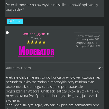
Petecki: możesz na pw wysłać mi skille i omówić opisywany
przypadek?
Szukaj
wojtas_gkm
Liczba postów: 4,471
Tutejszy
Liczba wątków: 593
Dołączył: Sep 2013
Drużyna: GKM 1979
2018-08-25, 18:50:19
#15
Arek ale chyba nie jest to do końca prawidłowe rozwiązanie,
rozumiem jakby po zmianie motocykla przy minimalnym
poziomie siły do niego czas się nie poprawiał, ale
pogorszenie? Wczoraj Chabecki zaliczył skok siły z 74 na 77,
przesiadka na Pro Speeda i... hurra jedzie gorzej jak przed
skokiem.
Planujecie się tym zająć, czy tak jak pisałem zamiatamy pod