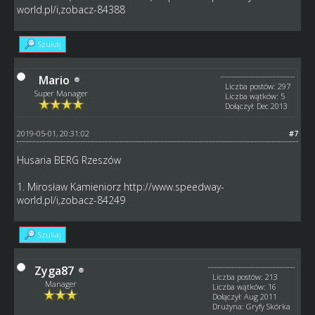
world.pl/i,zobacz-84388
Szukaj
Mario
Liczba postów: 297
Super Manager
Liczba wątków: 5
Dołączył: Dec 2013
2019-05-01, 20:31:02
#7
Husaria BERG Rzeszów
1. Mirosław Kamieniorz
http://www.speedway-
world.pl/i,zobacz-84249
Szukaj
Zyga87
Liczba postów: 213
Manager
Liczba wątków: 16
Dołączył: Aug 2011
Drużyna: Gryfy Skórka