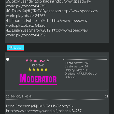
39. Skov Leander (ŻKS Radlin)
http://www.speedway-
world.pl/i,zobacz-84279
40. Falics Kajdi (GRYFY Bydgoszcz)
http://www.speedway-
world.pl/i,zobacz-84263
41. Thomas Fullarton (2012)
http://www.speedway-
world.pl/i,zobacz-84326
42. Eugeniusz Sharov (2012)
http://www.speedway-
world.pl/i,zobacz-84252
Szukaj
Arkadiusz
Liczba postów: 892
KRZYZAK
Liczba wątków: 59
Dołączył: May 2016
Drużyna: ARJUMA Golub-
Dobrzyn
2019-04-30, 11:06:44
#3
Leins Emerson (ARJUMA Golub-Dobrzyń) -
http://www.speedway-world.pl/i,zobacz-84257