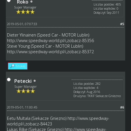
Roko
Liczba postów: 405
Super Manager
Liczba wątków: 0
Dołączył: Sep 2011
2019-05-01, 07:07:33
#5
Dieter Ylinainen (Speed Car - MOTOR Lublin)
http://www.speedway-world.pl/i,zobacz-85356
Steve Young (Speed Car - MOTOR Lublin)
http://www.speedway-world.pl/i,zobacz-85372
Szukaj
Petecki
Liczba postów: 282
Super Manager
Liczba wątków: 4
Dołączył: Aug 2016
Drużyna: TKKF Siekacze Gniezno
2019-05-01, 11:00:45
#6
Eetu Multala (Siekacze Gniezno)
http://www.speedway-
world.pl/i,zobacz-84423
Lukas Rilke (Siekacze Gniezno)
http://www.speedway-