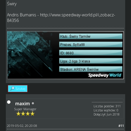
Świry
Andris Bumanis -
http://www.speedway-world.pl/i,zobacz-
84356
Szukaj
maxim
Liczba postów: 311
Super Manager
Liczba wątków: 0
Dołączył: Jun 2018
2019-05-02, 20:20:08
#11