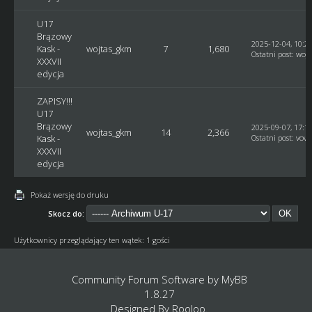
U17
Brązowy
2025-12-04, 10:2
Kask -
wojtas_gkm
7
1,680
Ostatni post
:
woj
XXXVII
edycja
ZAPISY!!!
U17
Brązowy
2025-09-07, 17:1
wojtas_gkm
14
2,366
Kask -
Ostatni post
:
vovc
XXXVII
edycja
Pokaż wersję do druku
Skocz do:
Użytkownicy przeglądający ten wątek: 1 gości
Community Forum Software by
MyBB
1.8.27
Designed By
Rooloo
.