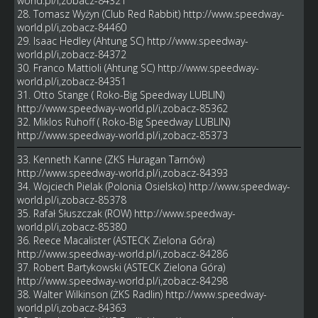
world.pl/i,zobacz-84321
28. Tomasz Wyżyn (Club Red Rabbit)
http://www.speedway-
world.pl/i,zobacz-84460
29. Isaac Hedley (Ahtung SC)
http://www.speedway-
world.pl/i,zobacz-84372
30. Franco Mattioli (Ahtung SC)
http://www.speedway-
world.pl/i,zobacz-84351
31. Otto Stange ( Roko-Big Speedway LUBLIN)
http://www.speedway-world.pl/i,zobacz-85362
32. Miklos Ruhoff ( Roko-Big Speedway LUBLIN)
http://www.speedway-world.pl/i,zobacz-85373
33. Kenneth Kanne (ZKS Huragan Tarnów)
http://www.speedway-world.pl/i,zobacz-84393
34. Wojciech Pielak (Polonia Osielsko)
http://www.speedway-
world.pl/i,zobacz-85378
35. Rafał Słuszczak (ROW)
http://www.speedway-
world.pl/i,zobacz-85380
36. Reece Macalister (ASTECK Zielona Góra)
http://www.speedway-world.pl/i,zobacz-84286
37. Robert Bartykowski (ASTECK Zielona Góra)
http://www.speedway-world.pl/i,zobacz-84298
38. Walter Wilkinson (ŻKS Radlin)
http://www.speedway-
world.pl/i,zobacz-84363