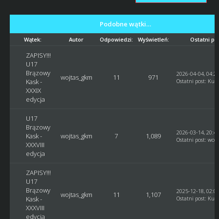
Podobne wątki…
Wątek:
Autor
Odpowiedzi:
Wyświetleń:
Ostatni po
ZAPISY!!!
U17
Brązowy
2026-04-04, 04:2
wojtas_gkm
11
971
Kask -
Ostatni post
:
Kusy
XXXIX
edycja
U17
Brązowy
2026-03-14, 20:4
Kask -
wojtas_gkm
7
1,089
Ostatni post
:
woj
XXXVIII
edycja
ZAPISY!!!
U17
Brązowy
2025-12-18, 02:0
wojtas_gkm
11
1,107
Kask -
Ostatni post
:
Kusy
XXXVIII
edycja