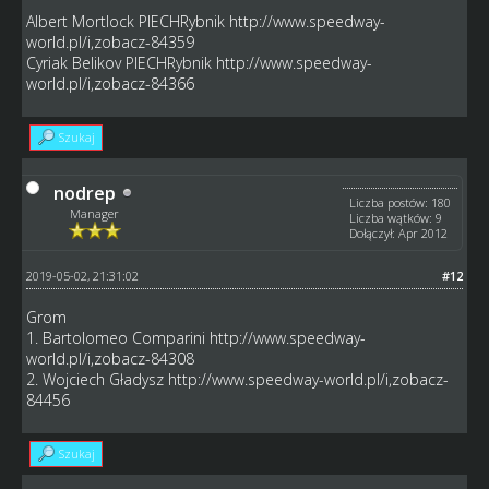
Albert Mortlock PIECHRybnik
http://www.speedway-
world.pl/i,zobacz-84359
Cyriak Belikov PIECHRybnik
http://www.speedway-
world.pl/i,zobacz-84366
Szukaj
nodrep
Liczba postów: 180
Manager
Liczba wątków: 9
Dołączył: Apr 2012
2019-05-02, 21:31:02
#12
Grom
1. Bartolomeo Comparini
http://www.speedway-
world.pl/i,zobacz-84308
2. Wojciech Gładysz
http://www.speedway-world.pl/i,zobacz-
84456
Szukaj