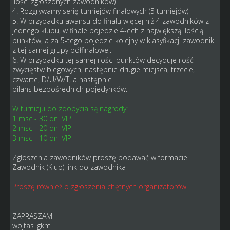
ilości zgłoszonych zawodników)
4. Rozgrywamy serię turniejów finałowych (5 turniejów)
5. W przypadku awansu do finału więcej niż 4 zawodników z
jednego klubu, w finale pojedzie 4-ech z największą ilością
punktów, a za 5-tego pojedzie kolejny w klasyfikacji zawodnik
z tej samej grupy półfinałowej.
6. W przypadku tej samej ilości punktów decyduje ilość
zwycięstw biegowych, następnie drugie miejsca, trzecie,
czwarte, D/U/W/T, a następnie
bilans bezpośrednich pojedynków.
W turnieju do zdobycia są nagrody:
1 msc - 30 dni VIP
2 msc - 20 dni VIP
3 msc - 10 dni VIP
Zgłoszenia zawodników proszę podawać w formacie
Zawodnik (Klub) link do zawodnika
Proszę również o zgłoszenia chętnych organizatorów!
ZAPRASZAM
wojtas_gkm