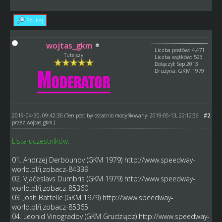
Szukaj
wojtas_gkm
Liczba postów: 4,471
Tutejszy
Liczba wątków: 593
Dołączył: Sep 2013
Drużyna: GKM 1979
2019-04-30, 09:42:30
#2
(Ten post był ostatnio modyfikowany: 2019-05-13, 22:12:36
przez
wojtas_gkm
.)
Lista uczestników:
01. Andrzej Derbounov (GKM 1979)
http://www.speedway-
world.pl/i,zobacz-84339
02. Vjačeslavs Dumbris (GKM 1979)
http://www.speedway-
world.pl/i,zobacz-85360
03. Josh Battelle (GKM 1979)
http://www.speedway-
world.pl/i,zobacz-85365
04. Leonid Vinogradov (GKM Grudziądz)
http://www.speedway-