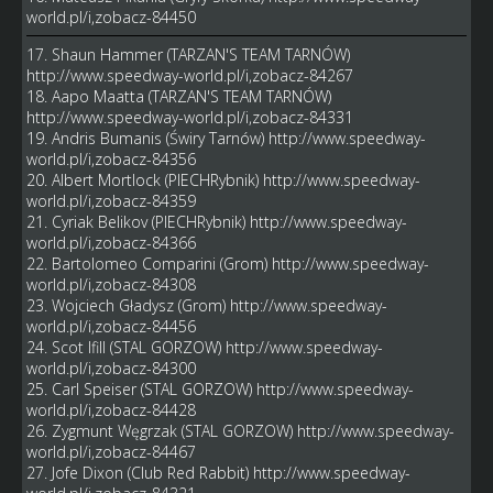
world.pl/i,zobacz-84450
17. Shaun Hammer (TARZAN'S TEAM TARNÓW)
http://www.speedway-world.pl/i,zobacz-84267
18. Aapo Maatta (TARZAN'S TEAM TARNÓW)
http://www.speedway-world.pl/i,zobacz-84331
19. Andris Bumanis (Świry Tarnów)
http://www.speedway-
world.pl/i,zobacz-84356
20. Albert Mortlock (PIECHRybnik)
http://www.speedway-
world.pl/i,zobacz-84359
21. Cyriak Belikov (PIECHRybnik)
http://www.speedway-
world.pl/i,zobacz-84366
22. Bartolomeo Comparini (Grom)
http://www.speedway-
world.pl/i,zobacz-84308
23. Wojciech Gładysz (Grom)
http://www.speedway-
world.pl/i,zobacz-84456
24. Scot Ifill (STAL GORZOW)
http://www.speedway-
world.pl/i,zobacz-84300
25. Carl Speiser (STAL GORZOW)
http://www.speedway-
world.pl/i,zobacz-84428
26. Zygmunt Węgrzak (STAL GORZOW)
http://www.speedway-
world.pl/i,zobacz-84467
27. Jofe Dixon (Club Red Rabbit)
http://www.speedway-