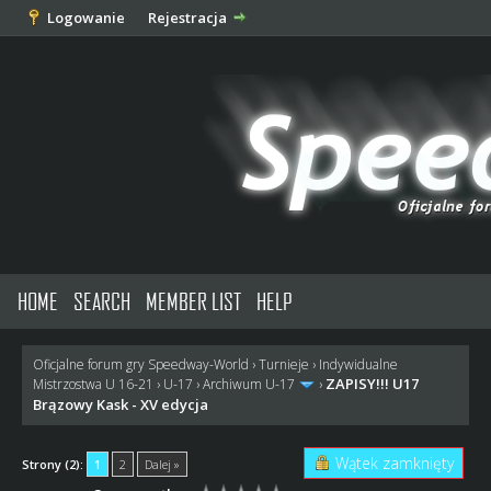
Logowanie
Rejestracja
HOME
SEARCH
MEMBER LIST
HELP
Oficjalne forum gry Speedway-World
›
Turnieje
›
Indywidualne
ZAPISY!!! U17
Mistrzostwa U 16-21
›
U-17
›
Archiwum U-17
›
Brązowy Kask - XV edycja
Wątek zamknięty
Strony (2):
1
2
Dalej »