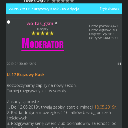
Ocena wątku:
ZAPISY!!! U17 Brązowy Kask - XV edycja
Tryb drzewa
wojtas_gkm
Liczba postów: 4,471
Tutejszy
Liczba wątków: 593
Dołączył: Sep 2013
Drużyna: GKM 1979
2019-04-30, 09:42:19
#1
U-17 Brązowy Kask
Rozpoczynamy zapisy na nowy sezon.
Turniej rozgrywany jest w soboty.
Zasady są proste:
1. Do 12.05.2019r. trwają zapisy, start eliminacji
18.05.2019r.
2. Każda drużyna może zgłosić 16-latków bez ograniczeń
ilościowych.
3. Rozgrywamy serię ćwierć i/lub półfinałów (w zależności od