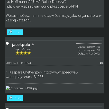
Ivo Hoffmann (ARJUMA Golub-Dobrzyń) -
http://www.speedway-world.pl/i,zobacz-84414
Wojtas możesz na mnie oczywiście liczyc jako organizatora w
każdej kategorii.
Szukaj
jacekpulo
Liczba postów: 706
Super Manager
Liczba wątków: 10
Dołączył: Apr 2012
2019-04-30, 16:18:24
#4
1. Kaspars Chetvergov -
http://www.speedway-
world.pl/i,zobacz-84386
Szukaj