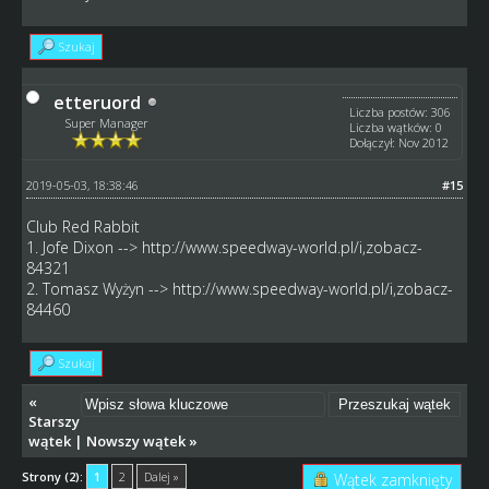
Szukaj
etteruord
Liczba postów: 306
Super Manager
Liczba wątków: 0
Dołączył: Nov 2012
2019-05-03, 18:38:46
#15
Club Red Rabbit
1. Jofe Dixon -->
http://www.speedway-world.pl/i,zobacz-
84321
2. Tomasz Wyżyn -->
http://www.speedway-world.pl/i,zobacz-
84460
Szukaj
«
Starszy
wątek
|
Nowszy wątek
»
Strony (2):
1
2
Dalej »
Wątek zamknięty