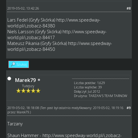
2019-05-02, 13:42:26
#8
Lars Fedel (Gryfy Skórka)
http://www.speedway-
world.pl/i,zobacz-84380
Niels Larsson (Gryfy Skórka)
http://www.speedway-
world.pl/i,zobacz-84417
Mateusz Pikania (Gryfy Skórka)
http://www.speedway-
world.pl/i,zobacz-84450
Szukaj
Marek79
Liczba postów: 1,629
Tutejszy
Liczba wątków: 39
Dołączył: Jul 2012
Drużyna: TARZAN'S TEAM TARNOW
2019-05-02, 18:18:08
#9
(Ten post był ostatnio modyfikowany: 2019-05-02, 18:19:16
przez
Marek79
.)
Tarzany
Shaun Hammer -
http://www.speedway-world.pl/i,zobacz-