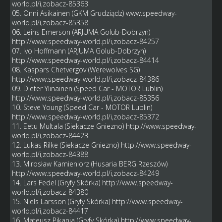
world.pl/i,zobacz-85363
05. Onni Asikainen (GKM Grudziądz)
www.speedway-
world.pl/i,zobacz-85358
06. Leins Emerson (ARJUMA Golub-Dobrzyn)
http://www.speedway-world.pl/i,zobacz-84257
07. Ivo Hoffmann (ARJUMA Golub-Dobrzyn)
http://www.speedway-world.pl/i,zobacz-84414
08. Kaspars Chetvergov (Werewolves SG)
http://www.speedway-world.pl/i,zobacz-84386
09. Dieter Ylinainen (Speed Car - MOTOR Lublin)
http://www.speedway-world.pl/i,zobacz-85356
10. Steve Young (Speed Car - MOTOR Lublin)
http://www.speedway-world.pl/i,zobacz-85372
11. Eetu Multala (Siekacze Gniezno)
http://www.speedway-
world.pl/i,zobacz-84423
12. Lukas Rilke (Siekacze Gniezno)
http://www.speedway-
world.pl/i,zobacz-84388
13. Mirosław Kamieniorz (Husaria BERG Rzeszów)
http://www.speedway-world.pl/i,zobacz-84249
14. Lars Fedel (Gryfy Skórka)
http://www.speedway-
world.pl/i,zobacz-84380
15. Niels Larsson (Gryfy Skórka)
http://www.speedway-
world.pl/i,zobacz-84417
16. Mateusz Pikania (Gryfy Skórka)
http://www.speedway-