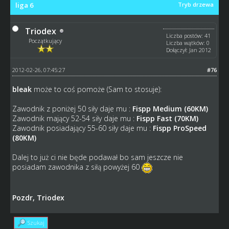
liga 6
Tryb drzewa
Triodex
Liczba postów: 41
Początkujący
Liczba wątków: 0
Dołączył: Jan 2012
2012-02-26, 07:45:27
#76
bleak
może to coś pomoże (Sam to stosuje):
Zawodnik z poniżej 50 siły daje mu :
Fispp Medium (60KM)
Zawodnik mający 52-54 siły daje mu :
Fispp Fast (70KM)
Zawodnik posiadający 55-60 siły daje mu :
Fispp ProSpeed
(80KM)
Dalej to już ci nie będe podawał bo sam jeszcze nie
posiadam zawodnika z siłą powyżej 60
Pozdr, Triodex
Szukaj