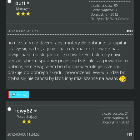
puri
Liczba postów: 59
Manager
Liczba wątków: 7
Dołączył: Jan 2012
Drużyna: Tż Start Czarne
2012-03-02, 20:11:30
#80
no nie stety nie dałem rady...motory źle dobrane....a kapitan
skarżył się na tor, a junior na to że mało kibiców od nas
przyjechało...no ale jak to się mówi że złej baletnicy nawet
będzie rąbek u spódnicy przeszkadzał....ale tak poważnie to
dobrze, że nie wygrałem bo chociaż wiem ile jeszcze mi
brakuje do dobrego składu...powodzenia lewy w 5 lidze bo
chyba się nie zanosi by ktoś inny miał szanse na awans
Szukaj
lewy82
Liczba postów: 21
Początkujący
Liczba wątków: 0
Dołączył: Jan 2012
2012-03-03, 11:24:52
#81