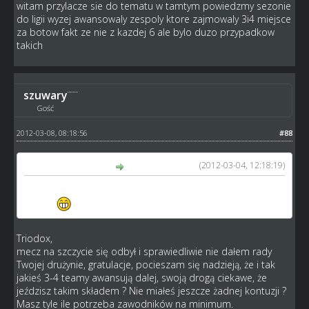
witam przylacze sie do tematu w tamtym powiedzmy sezonie
do ligii wyzej awansowaly zespoly ktore zajmowaly 3i4 miejsce
za botow fakt ze nie z kazdej 6 ale bylo duzo przypadkow
takich
szuwary
Gość
2012-03-08, 08:18:56
#88
(2012-03-04, 12:18:19)
Triodex napisał(a):
Ja dziś mam ważny mecz ,gdy go wygram z 6 ligi wyjdę na
1-msc.
Triodox,
mecz na szczycie się odbył i sprawiedliwie nie dałem rady
Twojej drużynie, gratulacje, pocieszam się nadzieją, że i tak
jakieś 3-4 teamy awansują dalej, swoją drogą ciekawe, że
jeździsz takim składem ? Nie miałeś jeszcze żadnej kontuzji ?
Masz tyle ile potrzeba zawodników na minimum.