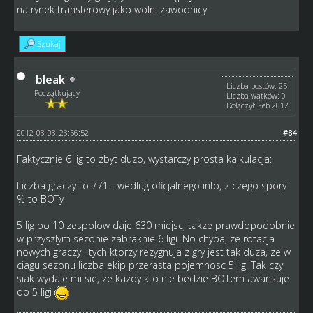
na rynek transferowy jako wolni zawodnicy
Szukaj
bleak
Liczba postów: 25
Początkujący
Liczba wątków: 0
Dołączył: Feb 2012
2012-03-03, 23:56:52
#84
Faktycznie 6 lig to zbyt duzo, wystarczy prosta kalkulacja:
Liczba graczy to 771 - wedlug oficjalnego info, z czego spory
% to BOTy
5 lig po 10 zespolow daje 630 miejsc, takze prawdopodobnie
w przyszlym sezonie zabraknie 6 ligi. No chyba, ze rotacja
nowych graczy i tych ktorzy rezygnuja z gry jest tak duza, ze w
ciagu sezonu liczba ekip przerasta pojemnosc 5 lig. Tak czy
siak wydaje mi sie, ze kazdy kto nie bedzie BOTem awansuje
do 5 ligi