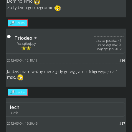
Domino_kmo
Za tydzien go rozgromie
Szukaj
Triodex
Liczba postów: 41
Początkujący
Liczba wątków: 0
Dołączył: Jan 2012
2012-03-04, 12:18:19
#86
Ja dziś mam ważny mecz ,gdy go wygram z 6 ligi wyjdę na 1-
msc.
Szukaj
lech
Gość
2012-03-04, 15:20:45
#87