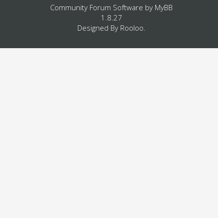
Community Forum Software by
MyBB
1.8.27
Designed By
Rooloo
.