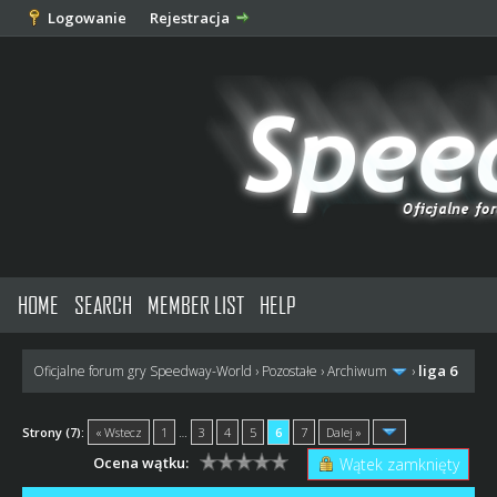
Logowanie
Rejestracja
HOME
SEARCH
MEMBER LIST
HELP
liga 6
Oficjalne forum gry Speedway-World
›
Pozostałe
›
Archiwum
›
Strony (7):
« Wstecz
1
…
3
4
5
6
7
Dalej »
Ocena wątku:
Wątek zamknięty