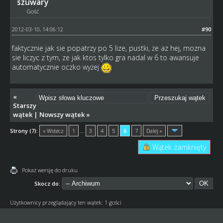
szuwary
Gość
2012-03-10, 14:06:12
#90
faktycznie jak sie popatrzy po 5 lize, pustki, że az hej, mozna
sie liczyc z tym, ze jak ktos tylko gra nadal w 6 to awansuje
automatycznie oczko wyżej
«
Starszy
wątek
|
Nowszy wątek
»
Strony (7):
« Wstecz
1
…
3
4
5
6
7
Dalej »
Wątek zamknięty
Pokaż wersję do druku
Skocz do:
Użytkownicy przeglądający ten wątek: 1 gości