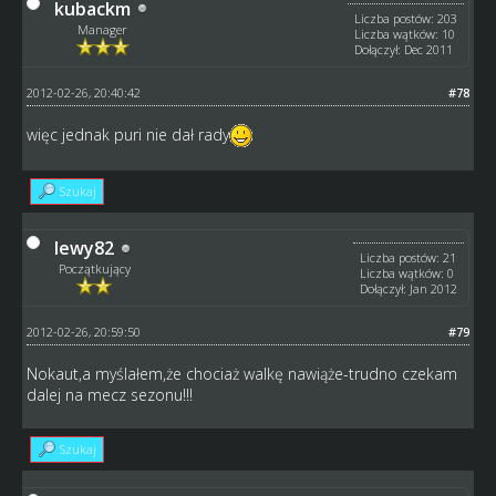
kubackm
Liczba postów: 203
Manager
Liczba wątków: 10
Dołączył: Dec 2011
2012-02-26, 20:40:42
#78
więc jednak puri nie dał rady
Szukaj
lewy82
Liczba postów: 21
Początkujący
Liczba wątków: 0
Dołączył: Jan 2012
2012-02-26, 20:59:50
#79
Nokaut,a myślałem,że chociaż walkę nawiąże-trudno czekam
dalej na mecz sezonu!!!
Szukaj