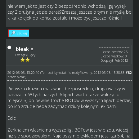
nie wiem jak to jest czy 2 bezpośrednio wchodzą ligę wyżej-
czy 2 drużyna jedzie baraż?Zresztą jeszcze o tym nie myślę bo
kilka kolejek do końca zostało i może byc jeszcze różnie!!!
Szukaj
bleak
Liczba postów: 25
Początkujący
Liczba wątków: 0
Dołączył: Feb 2012
2012-03-03, 13:20:10
#82
(Ten post był ostatnio modyfikowany: 2012-03-03, 15:38:38
przez
bleak
.)
Pierwsza druzyna ma awans bezposrednio, druga walczy w
barazach. W tych naszych 6 ligach warto takze walczyc o
miejsca 3, bo pewnie troche BOTow w wyzszych ligach bedzie,
po ich zrzucie beda zapychac dziury kolejnymi ekipami.
Edit:
Zerknalem wlasnie na wyzsze ligi, BOTow jest w pizdu, wiecej
niz sie spodziewalem. Najelpszym przykladem jest liga 5.4, na