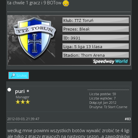
ta chwile 1 gracz i 9 BOTow
Szukaj
puri
Liczba postów: 59
Manager
Liczba wątków: 7
Dołączył: Jan 2012
Drużyna: Tż Start Czarne
2012-03-03, 21:39:47
#83
według mnie powinni wszystkich botów wywalić zrobić te 4 ligi
ale tylko z graczy grających na następny sezon...a zawodników