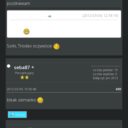
pozdrawiam
(2012-03-04, 12:18:19)
Triodex napisał(a):
Ja dziś mam ważny mecz ,gdy go wygram z 6 ligi wyjdę na
1-msc.
Sorki, Triodex oczywiście
seba87
Liczba postów: 13
Początkujący
Liczba wątków: 0
Dołączył: Jan 2012
2012-03-09, 10:30:48
#89
bleak siemanko
Szukaj