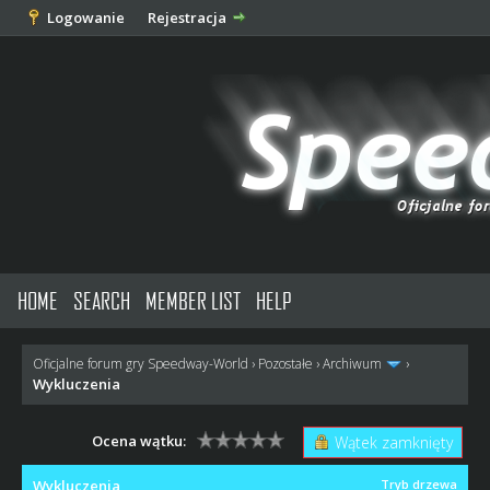
Logowanie
Rejestracja
HOME
SEARCH
MEMBER LIST
HELP
Oficjalne forum gry Speedway-World
›
Pozostałe
›
Archiwum
›
Wykluczenia
Ocena wątku:
Wątek zamknięty
Wykluczenia
Tryb drzewa