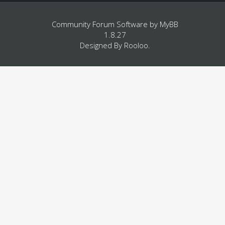
Community Forum Software by
MyBB
1.8.27
Designed By
Rooloo
.