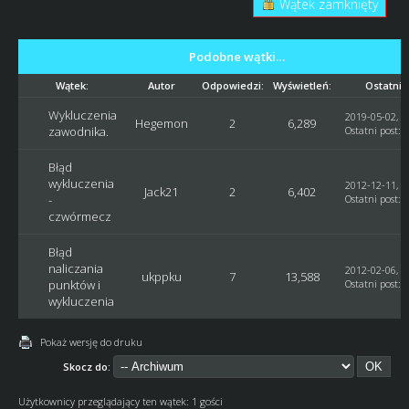
Wątek zamknięty
Podobne wątki…
Wątek:
Autor
Odpowiedzi:
Wyświetleń:
Ostatni 
Wykluczenia
2019-05-02, 2
Hegemon
2
6,289
zawodnika.
Ostatni post
:
Błąd
wykluczenia
2012-12-11, 2
Jack21
2
6,402
-
Ostatni post
:
J
czwórmecz
Błąd
naliczania
2012-02-06, 1
ukppku
7
13,588
punktów i
Ostatni post
:
wykluczenia
Pokaż wersję do druku
Skocz do:
Użytkownicy przeglądający ten wątek: 1 gości