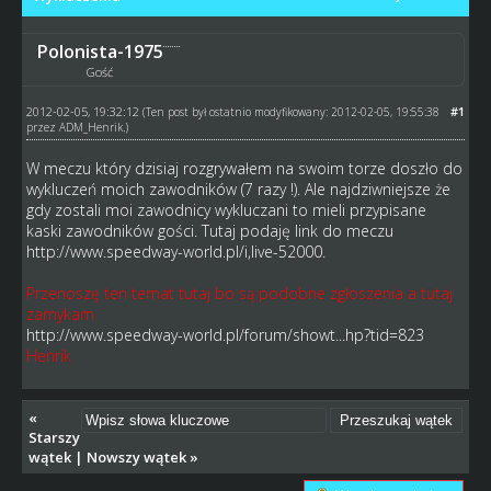
Polonista-1975
Gość
2012-02-05, 19:32:12
#1
(Ten post był ostatnio modyfikowany: 2012-02-05, 19:55:38
przez
ADM_Henrik
.)
W meczu który dzisiaj rozgrywałem na swoim torze doszło do
wykluczeń moich zawodników (7 razy !). Ale najdziwniejsze że
gdy zostali moi zawodnicy wykluczani to mieli przypisane
kaski zawodników gości. Tutaj podaję link do meczu
http://www.speedway-world.pl/i,live-52000
.
Przenoszę ten temat tutaj bo są podobne zgłoszenia a tutaj
zamykam
http://www.speedway-world.pl/forum/showt...hp?tid=823
Henrik
«
Starszy
wątek
|
Nowszy wątek
»