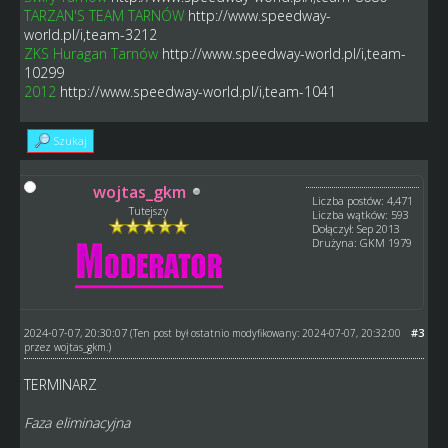
TARZAN'S TEAM TARNÓW
http://www.speedway-
world.pl/i,team-3212
ZKS Huragan Tarnów
http://www.speedway-world.pl/i,team-
10299
2012
http://www.speedway-world.pl/i,team-1041
Szukaj
wojtas_gkm
Liczba postów: 4,471
Tutejszy
Liczba wątków: 593
Dołączył: Sep 2013
Drużyna: GKM 1979
2024-07-07, 20:30:07
#3
(Ten post był ostatnio modyfikowany: 2024-07-07, 20:32:00
przez
wojtas_gkm
.)
TERMINARZ
Faza eliminacyjna