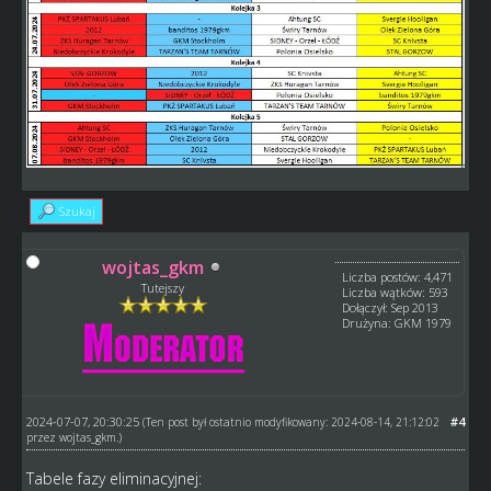
Szukaj
wojtas_gkm
Liczba postów: 4,471
Tutejszy
Liczba wątków: 593
Dołączył: Sep 2013
Drużyna: GKM 1979
2024-07-07, 20:30:25
#4
(Ten post był ostatnio modyfikowany: 2024-08-14, 21:12:02
przez
wojtas_gkm
.)
Tabele fazy eliminacyjnej: