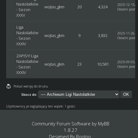
Nastolatków
2025-12-15, 1
wojtas_gkm
20
4,324
- Sezon
Ostatni post
:
XXXV
Liga
Nastolatków
2025-11-26, 1
wojtas_gkm
9
3,832
- Sezon
Ostatni post
:
XXXIV
ZAPISY! Liga
Nastolatków
2025-09-05, 0
wojtas_gkm
23
10,581
- Sezon
Ostatni post
:
XXXIV
Pokaż wersję do druku
Skocz do:
Użytkownicy przeglądający ten wątek: 1 gości
Community Forum Software by
MyBB
1.8.27
Designed By
Rooloo
.