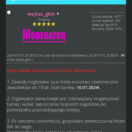
wojtas_gkm
Liczba postów: 4,471
Tutejszy
Liczba wątków: 593
Dołączył: Sep 2013
Drużyna: GKM 1979
2024-07-07, 20:28:01
#1
(Ten post był ostatnio modyfikowany: 2024-07-07, 20:28:59
przez
wojtas_gkm
.)
REGULAMIN LIGI NASTOLATKÓW SEZON XXX
1. Zawody rozgrywane są w środy w postaci czwórmeczów
zawodników do 19 lat. Start turnieju
10.07.2024r.
2. Organizator danej kolejki jest zobowiązany zorganizować
turniej i wysłać zaproszenia zespołom najpóźniej do
poniedziałku poprzedzającego kolejkę.
3. Po założeniu czwórmeczu, gospodarz zamieszcza na forum
link do niego.