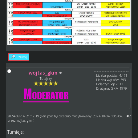
Szukaj
wojtas_gkm
Liczba postów: 4,471
Tutejszy
Liczba wątków: 593
Dołączył: Sep 2013
Drużyna: GKM 1979
2024-08-14, 21:12:19
#7
(Ten post był ostatnio modyfikowany: 2024-10-04, 10:54:46
przez
wojtas_gkm
.)
Turnieje: