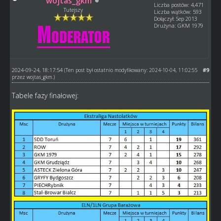
wojtas_gkm
Liczba postów: 4,471
Tutejszy
Liczba wątków: 593
Dołączył: Sep 2013
Drużyna: GKM 1979
2024-09-24, 18:17:54
#9
(Ten post był ostatnio modyfikowany: 2024-10-04, 11:02:55
przez
wojtas_gkm
.)
Tabele fazy finałowej: