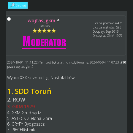
Szukaj
wojtas_gkm
Liczba postów: 4,471
Tutejszy
Liczba wątków: 593
Dołączył: Sep 2013
Drużyna: GKM 1979
2024-10-01, 11:11:22
#10
(Ten post był ostatnio modyfikowany: 2024-10-04, 11:07:33
przez
wojtas_gkm
.)
Wyniki XXX sezonu Ligi Nastolatków
1. SDD Toruń
2. ROW
3. GKM 1979
4. GKM Grudziądz
5. ASTECK Zielona Góra
6. GRYFY Bydgoszcz
7. PIECHRybnik