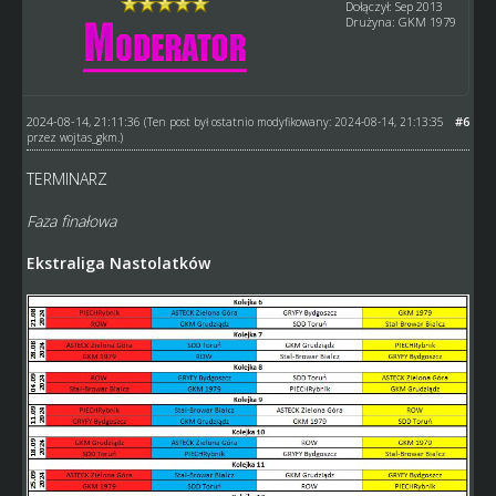
Dołączył: Sep 2013
Drużyna: GKM 1979
2024-08-14, 21:11:36
#6
(Ten post był ostatnio modyfikowany: 2024-08-14, 21:13:35
przez
wojtas_gkm
.)
TERMINARZ
Faza finałowa
Ekstraliga Nastolatków