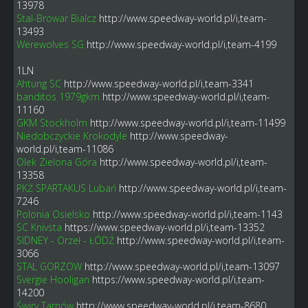
13978
Stal-Browar Bialcz
http://www.speedway-world.pl/i,team-
13493
Werewolves SG
http://www.speedway-world.pl/i,team-4199
1LN
Ahtung SC
http://www.speedway-world.pl/i,team-3341
banditos 1979gkm
http://www.speedway-world.pl/i,team-
11160
GKM Stockholm
http://www.speedway-world.pl/i,team-11499
Niedobczyckie Krokodyle
http://www.speedway-
world.pl/i,team-11086
Olek Zielona Góra
http://www.speedway-world.pl/i,team-
13358
PKŻ SPARTAKUS Lubań
http://www.speedway-world.pl/i,team-
7246
Polonia Osielsko
http://www.speedway-world.pl/i,team-1143
SC Knivsta
https://www.speedway-world.pl/i,team-13352
SIDNEY - Orzeł - ŁÓDŹ
http://www.speedway-world.pl/i,team-
3066
STAL GORZOW
http://www.speedway-world.pl/i,team-13097
Svergie Hooligan
https://www.speedway-world.pl/i,team-
14200
Świry Tarnów
http://www.speedway-world.pl/i,team-8680