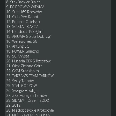
8. Stal-Browar Bialcz
9. FC BROWAR WITNICA
10. Stal H69 Rzeszów
11. Club Red Rabbit
12. Polonia Osielsko
13. SC STAL BIAŁCZ
14. banditos 1979gkm
15. ARJUMA Golub-Dobrzyń
16. Werewolves SG
17. Ahtung SC
18. POWER Gniezno
19. SC Knivsta
20. Husaria BERG Rzeszów
21. Olek Zielona Góra
22. GKM Stockholm
23. TARZAN'S TEAM TARNÓW
24. Świry Tarnów
25. STAL GORZOW
26. Svergie Hooligan
27. ZKS Huragan Tarnów
28. SIDNEY - Orzeł - ŁÓDŹ
29. 2012
30. Niedobczyckie Krokodyle
31. PKŻ SPARTAKUS Lubań