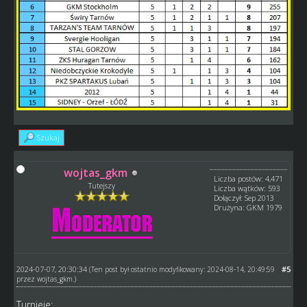
Szukaj
wojtas_gkm
Liczba postów: 4,471
Tutejszy
Liczba wątków: 593
Dołączył: Sep 2013
Drużyna: GKM 1979
2024-07-07, 20:30:34
#5
(Ten post był ostatnio modyfikowany: 2024-08-14, 20:49:59
przez
wojtas_gkm
.)
Turnieje: