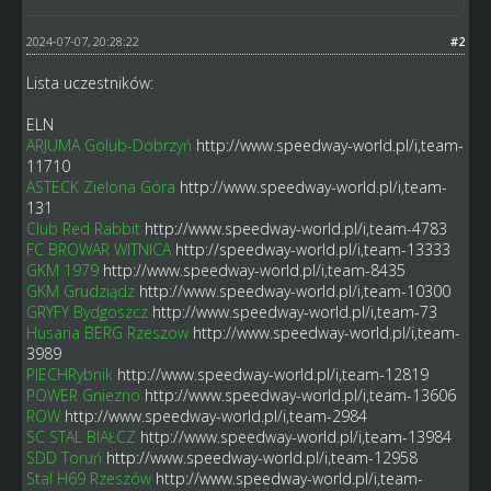
2024-07-07, 20:28:22
#2
Lista uczestników:
ELN
ARJUMA Golub-Dobrzyń
http://www.speedway-world.pl/i,team-
11710
ASTECK Zielona Góra
http://www.speedway-world.pl/i,team-
131
Club Red Rabbit
http://www.speedway-world.pl/i,team-4783
FC BROWAR WITNICA
http://speedway-world.pl/i,team-13333
GKM 1979
http://www.speedway-world.pl/i,team-8435
GKM Grudziądz
http://www.speedway-world.pl/i,team-10300
GRYFY Bydgoszcz
http://www.speedway-world.pl/i,team-73
Husaria BERG Rzeszow
http://www.speedway-world.pl/i,team-
3989
PIECHRybnik
http://www.speedway-world.pl/i,team-12819
POWER Gniezno
http://www.speedway-world.pl/i,team-13606
ROW
http://www.speedway-world.pl/i,team-2984
SC STAL BIAŁCZ
http://www.speedway-world.pl/i,team-13984
SDD Toruń
http://www.speedway-world.pl/i,team-12958
Stal H69 Rzeszów
http://www.speedway-world.pl/i,team-