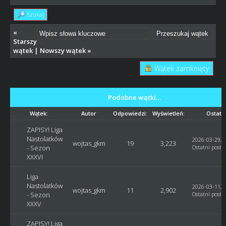
Szukaj
«
Starszy
wątek
|
Nowszy wątek
»
Wątek zamknięty
Podobne wątki…
Wątek:
Autor
Odpowiedzi:
Wyświetleń:
Ostatni
ZAPISY! Liga
Nastolatków
2026-03-29, 1
wojtas_gkm
19
3,223
- Sezon
Ostatni post
:
XXXVI
Liga
Nastolatków
2026-03-11, 2
wojtas_gkm
11
2,902
- Sezon
Ostatni post
:
XXXV
ZAPISY! Liga