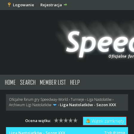
Logowanie
Rejestracja
HOME
SEARCH
MEMBER LIST
HELP
Oficjalne forum gry Speedway-World
›
Turnieje
›
Liga Nastolatów
›
Liga Nastolatków - Sezon XXX
Archiwum Ligi Nastolatków
›
Ocena wątku:
Wątek zamknięty
Liga Nastolatków - Sezon XXX
Tryb drzewa