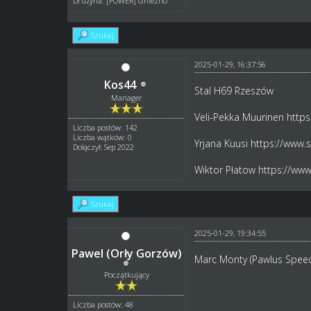
Drużyna: [POWER] Gniezno
Szukaj
2025-01-29, 16:37:56
Kos44
Stal H69 Rzeszów
Manager
Veli-Pekka Muurinen
https
Liczba postów: 142
Liczba wątków: 0
Yrjana Kuusi
https://www.
Dołączył: Sep 2022
Wiktor Płatow
https://www
Szukaj
2025-01-29, 19:34:55
Pawel (Orły Gorzów)
Marc Monty (Pawlus Spee
Początkujący
Liczba postów: 48