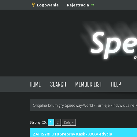
Logowanie
Rejestracja
HOME
SEARCH
MEMBER LIST
HELP
Oficjalne forum gry Speedway-World
›
Turnieje
›
Indywidualne 
0 głosów - średnia: 0
1
2
3
4
5
Strony (2):
1
2
Dalej »
ZAPISY!!! U18 Srebrny Kask - XXXV edycja