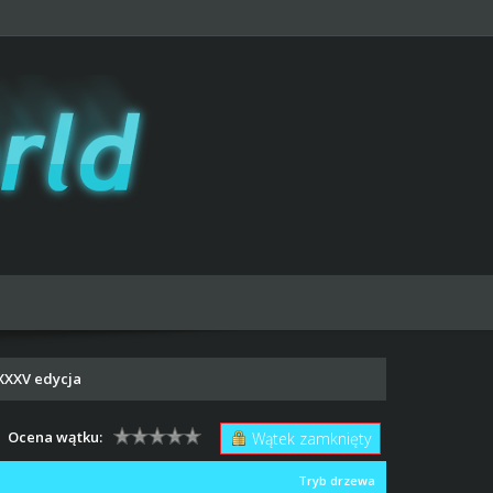
 XXXV edycja
Ocena wątku:
Wątek zamknięty
Tryb drzewa