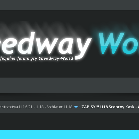
ZAPISY!!! U18 Srebrny Kask -
Mistrzostwa U 16-21
›
U-18
›
Archiwum U-18
›