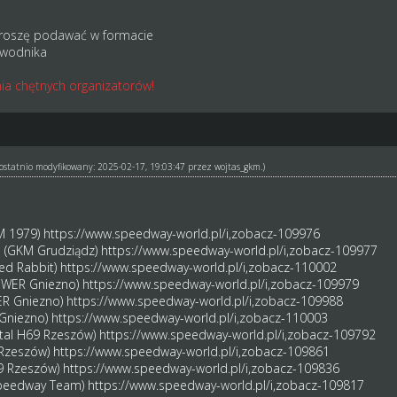
roszę podawać w formacie
awodnika
ia chętnych organizatorów!
ł ostatnio modyfikowany: 2025-02-17, 19:03:47 przez
wojtas_gkm
.)
KM 1979)
https://www.speedway-world.pl/i,zobacz-109976
i (GKM Grudziądz)
https://www.speedway-world.pl/i,zobacz-109977
Red Rabbit)
https://www.speedway-world.pl/i,zobacz-110002
POWER Gniezno)
https://www.speedway-world.pl/i,zobacz-109979
ER Gniezno)
https://www.speedway-world.pl/i,zobacz-109988
 Gniezno)
https://www.speedway-world.pl/i,zobacz-110003
Stal H69 Rzeszów)
https://www.speedway-world.pl/i,zobacz-109792
9 Rzeszów)
https://www.speedway-world.pl/i,zobacz-109861
69 Rzeszów)
https://www.speedway-world.pl/i,zobacz-109836
Speedway Team)
https://www.speedway-world.pl/i,zobacz-109817