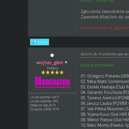
3 msc - 10 dni VIP
Zgłoszenia zawodników p
Zawodnik (Klub) link do z
Proszę również o zgłoszen
Szukaj
2025-01-28, 19:24:54
(Ten post by
wojtas_gkm
Lista uczestników:
Tutejszy
01. Grzegorz Piskarev (G
02. Mika-Matti Somervuor
03. Eerikki Haataja (Club 
04. Gerardo Pocchiola (
Liczba postów: 4,471
05. Tyreese Axelrod (POW
Liczba wątków: 593
06. Janusz Lauba (POWER
Dołączył: Sep 2013
07. Veli-Pekka Muurinen (
Drużyna: GKM 1979
08. Yrjana Kuusi (Stal H6
09. Wiktor Płatow (Stal H
10. Marc Monty (Pawlus 