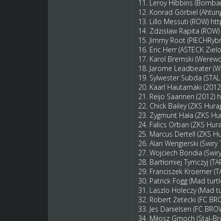
11. Leroy Hibbins (Bomba
12. Konrad Górbiel (Ahtun
13. Lillo Messuti (ROW)
htt
14. Zdzisław Rapita (ROW
15. Jimmy Root (PIECHRyb
16. Eric Herr (ASTECK Zie
17. Karol Bremski (Werew
18. Jarome Leadbeater (
19. Sylwester Subda (ST
20. Kaarl Hautamäki (2012
21. Reijo Saarinen (2012)
h
22. Chick Bailey (ZKS Hur
23. Zygmunt Hała (ZKS H
24. Falics Orban (ZKS Hu
25. Marcus Dertell (ZKS 
26. Alan Wengierski (Świry
27. Wojciech Bondia (Świr
28. Bartłomiej Tymczyj 
29. Franciszek Kroemer 
30. Patrick Fogg (Mad turt
31. Laszlo Holeczy (Mad tu
32. Robert Żetecki (FC B
33. Jes Danielsen (FC BR
34. Miłosz Gmoch (Stal-Br