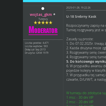
2025-01-28, 19:22:26
wojtas_gkm
U-18 Srebrny Kask
Tutejszy
Rozpoczynamy zapisy na 
Turniej rozgrywany jest w 
Zasady są proste:
Liczba postów: 4,471
1. Do 07.02.2025r. trwają z
Liczba wątków: 593
2. Każda drużyna może zgł
Dołączył: Sep 2013
3. Rozgrywamy serię ćwierć
Drużyna: GKM 1979
4. Rozgrywamy serię turnie
5. Do końcowego wyniku 
6. W przypadku awansu do 
pojedzie kolejny w klasyfi
7. W przypadku tej samej i
czwarte, D/U/W/T, a nast
W turnieju do zdobycia są
1 msc - 30 dni VIP
2 msc - 20 dni VIP