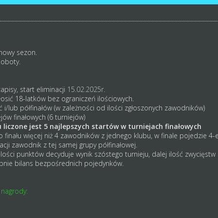
nowy sezon.
soboty.
apisy, start eliminacji
15.02.2025r.
osić 18-latków bez ograniczeń ilościowych.
 i/lub półfinałów (w zależności od ilości zgłoszonych zawodników)
jów finałowych (6 turniejów)
liczone jest 5 najlepszych startów w turniejach finałowych
finału więcej niż 4 zawodników z jednego klubu, w finale pojedzie 4-e
kacji zawodnik z tej samej grupy półfinałowej.
lości punktów decyduje wynik szóstego turnieju, dalej ilość zwycięstw 
ępnie bilans bezpośrednich pojedynków.
 nagrody: