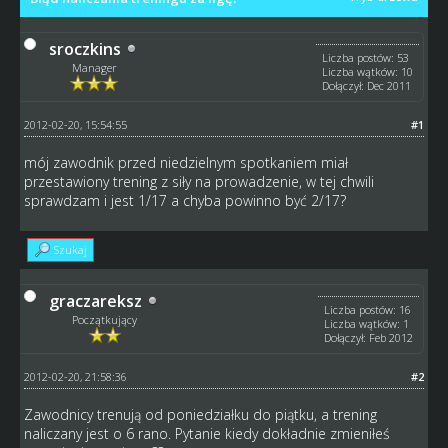
sroczkins
Liczba postów: 53
Manager
Liczba wątków: 10
Dołączył: Dec 2011
2012-02-20, 15:54:55
#1
mój zawodnik przed niedzielnym spotkaniem miał
przestawiony trening z siły na prowadzenie, w tej chwili
sprawdzam i jest 1/17 a chyba powinno być 2/17?
Szukaj
graczareksz
Liczba postów: 16
Początkujący
Liczba wątków: 1
Dołączył: Feb 2012
2012-02-20, 21:58:36
#2
Zawodnicy trenują od poniedziałku do piątku, a trening
naliczany jest o 6 rano. Pytanie kiedy dokładnie zmieniłeś