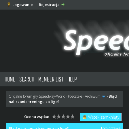
Logowanie
Rejestracja
HOME
SEARCH
MEMBER LIST
HELP
Błąd
Oficjalne forum gry Speedway-World
›
Pozostałe
›
Archiwum
›
naliczania treningu za ligę?
Ocena wątku:
Wątek zamknięty
Błąd naliczania treningu za ligę?
Tryb drzewa