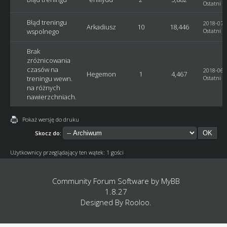
Ostatni p
Błąd treningu
2018-07-0
Arkadiusz
10
18,446
wspolnego
Ostatni p
Brak
zróżnicowania
czasów na
2018-06-2
Hegemon
1
4,467
treningu wewn.
Ostatni p
na różnych
nawierzchniach.
Pokaż wersję do druku
Skocz do:
Użytkownicy przeglądający ten wątek: 1 gości
Community Forum Software by
MyBB
1.8.27
Designed By
Rooloo
.