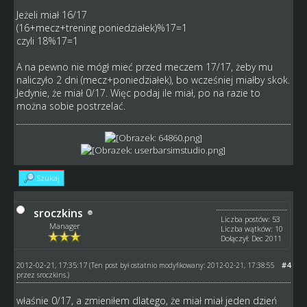
Jeżeli miał 16/17
(16+mecz+trening poniedziałek)%17=1
czyli 18%17=1
A na pewno nie mógł mieć przed meczem 17/17, żeby mu
naliczyło 2 dni (mecz+poniedziałek), bo wcześniej miałby skok.
Jedynie, że miał 0/17. Więc podaj ile miał, po na razie to
można sobie postrzelać.
Szukaj
sroczkins
Liczba postów: 53
Manager
Liczba wątków: 10
Dołączył: Dec 2011
2012-02-21, 17:35:17
#4
(Ten post był ostatnio modyfikowany: 2012-02-21, 17:38:55
przez
sroczkins
.)
właśnie 0/17, a zmieniłem dlatego, że miał miał jeden dzień