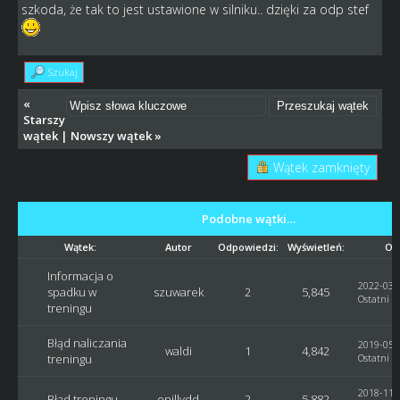
szkoda, że tak to jest ustawione w silniku.. dzięki za odp stef
Szukaj
«
Starszy
wątek
|
Nowszy wątek
»
Wątek zamknięty
Podobne wątki…
Wątek:
Autor
Odpowiedzi:
Wyświetleń:
Ost
Informacja o
2022-03-2
spadku w
szuwarek
2
5,845
Ostatni p
treningu
Błąd naliczania
2019-05-2
waldi
1
4,842
treningu
Ostatni p
2018-11-2
Błąd treningu
enillydd
2
5,882