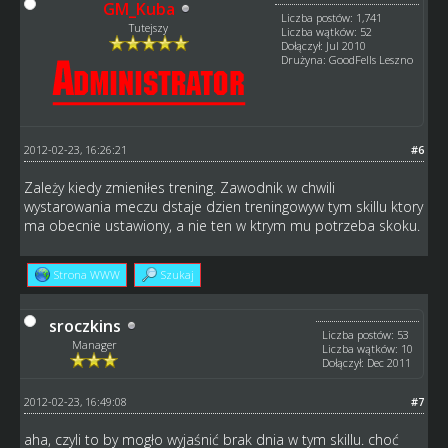
GM_Kuba
Liczba postów: 1,741
Tutejszy
Liczba wątków: 52
Dołączył: Jul 2010
Drużyna: GoodFells Leszno
2012-02-23, 16:26:21
#6
Zależy kiedy zmieniłes trening. Zawodnik w chwili
wystarowania meczu dstaje dzien treningowyw tym skillu ktory
ma obecnie ustawiony, a nie ten w ktrym mu potrzeba skoku.
Strona WWW
Szukaj
sroczkins
Liczba postów: 53
Manager
Liczba wątków: 10
Dołączył: Dec 2011
2012-02-23, 16:49:08
#7
aha, czyli to by mogło wyjaśnić brak dnia w tym skillu. choć