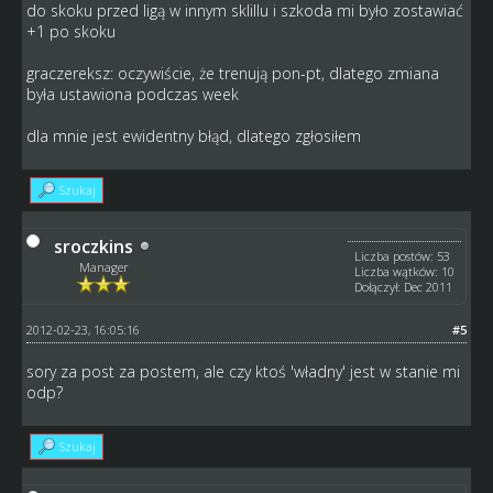
do skoku przed ligą w innym sklillu i szkoda mi było zostawiać
+1 po skoku
graczereksz: oczywiście, że trenują pon-pt, dlatego zmiana
była ustawiona podczas week
dla mnie jest ewidentny błąd, dlatego zgłosiłem
Szukaj
sroczkins
Liczba postów: 53
Manager
Liczba wątków: 10
Dołączył: Dec 2011
2012-02-23, 16:05:16
#5
sory za post za postem, ale czy ktoś 'władny' jest w stanie mi
odp?
Szukaj