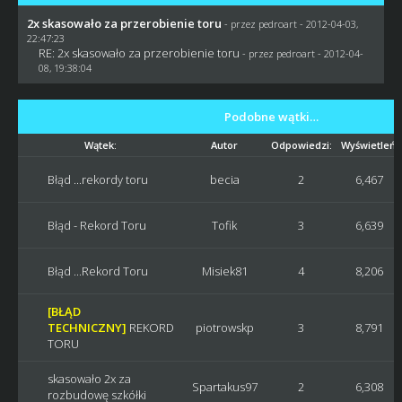
2x skasowało za przerobienie toru
- przez
pedroart
- 2012-04-03,
22:47:23
RE: 2x skasowało za przerobienie toru
- przez
pedroart
- 2012-04-
08, 19:38:04
Podobne wątki…
Wątek:
Autor
Odpowiedzi:
Wyświetleń:
Błąd ...rekordy toru
becia
2
6,467
Błąd - Rekord Toru
Tofik
3
6,639
Błąd ...Rekord Toru
Misiek81
4
8,206
[BŁĄD
TECHNICZNY]
REKORD
piotrowskp
3
8,791
TORU
skasowało 2x za
Spartakus97
2
6,308
rozbudowę szkółki