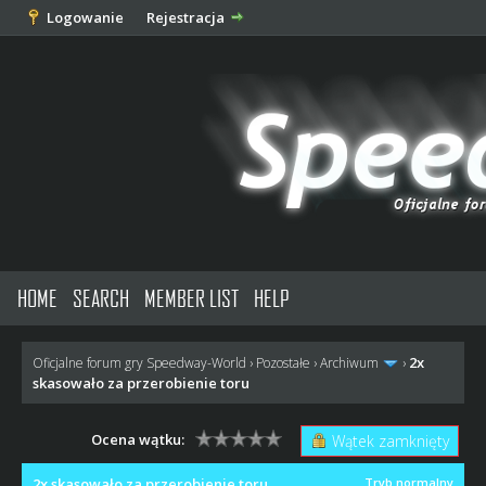
Logowanie
Rejestracja
HOME
SEARCH
MEMBER LIST
HELP
2x
Oficjalne forum gry Speedway-World
›
Pozostałe
›
Archiwum
›
skasowało za przerobienie toru
Ocena wątku:
Wątek zamknięty
2x skasowało za przerobienie toru
Tryb normalny