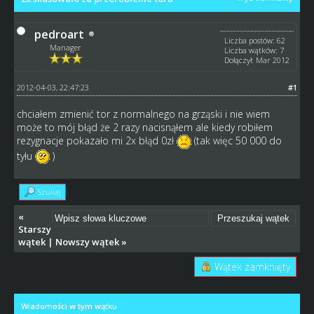
pedroart
Liczba postów: 62
Manager
Liczba wątków: 7
Dołączył: Mar 2012
2012-04-03, 22:47:23
#1
chciałem zmienić tor z normalnego na grząski i nie wiem
może to mój błąd że 2 razy nacisnąłem ale kiedy robiłem
rezygnacje pokazało mi 2x błąd 0zł
(tak więc 50 000 do
tyłu
)
Szukaj
«
Starszy
wątek
|
Nowszy wątek
»
Wątek zamknięty
Wiadomości w tym wątku