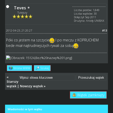
Teves
Liczba postów: 1,849
Tutejszy
Liczba wątków: 30
Dołączył: Sep 2011
Drużyna: Anioły UNIBAX
2012-04-23, 21:20:27
#13
Póki co jestem na szczycie
I po meczu z KOPRUCHEM
bede miał najtrudniejszych rywali za sobą
Strona WWW
Szukaj
«
Starszy
wątek
|
Nowszy wątek
»
Wątek zamknięty
Wiadomości w tym wątku