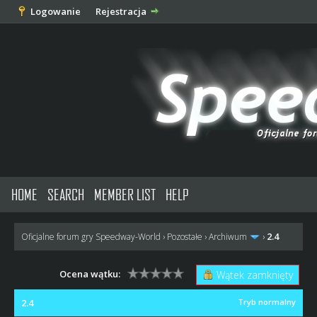
Logowanie
Rejestracja
HOME
SEARCH
MEMBER LIST
HELP
2.4
Oficjalne forum gry Speedway-World
›
Pozostałe
›
Archiwum
›
Ocena wątku:
Wątek zamknięty
2.4
Tryb normalny