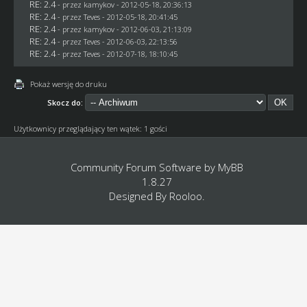
RE: 2.4
- przez
kamykov
- 2012-05-18, 20:36:13
RE: 2.4
- przez
Teves
- 2012-05-18, 20:41:45
RE: 2.4
- przez
kamykov
- 2012-06-03, 21:13:09
RE: 2.4
- przez
Teves
- 2012-06-03, 22:13:56
RE: 2.4
- przez
Teves
- 2012-07-18, 18:10:45
Pokaż wersję do druku
Skocz do:
Użytkownicy przeglądający ten wątek: 1 gości
Community Forum Software by
MyBB
1.8.27
Designed By
Rooloo
.