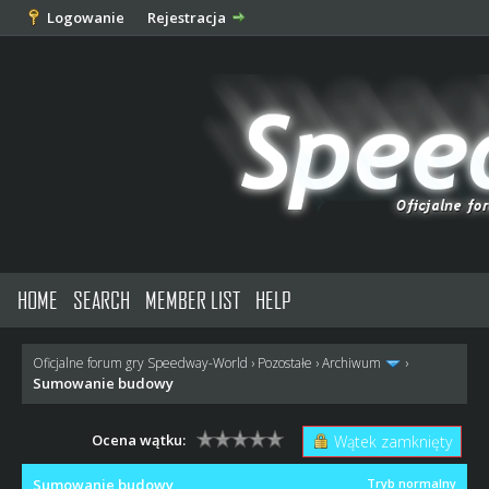
Logowanie
Rejestracja
HOME
SEARCH
MEMBER LIST
HELP
Oficjalne forum gry Speedway-World
›
Pozostałe
›
Archiwum
›
Sumowanie budowy
Ocena wątku:
Wątek zamknięty
Sumowanie budowy
Tryb normalny