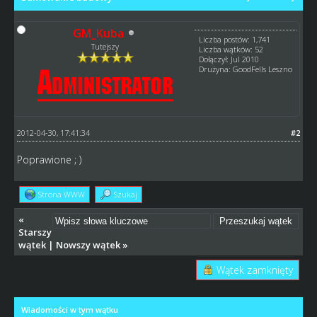
GM_Kuba
Liczba postów: 1,741
Tutejszy
Liczba wątków: 52
Dołączył: Jul 2010
Drużyna: GoodFells Leszno
2012-04-30, 17:41:34
#2
Poprawione ; )
Strona WWW
Szukaj
«
Starszy
wątek
|
Nowszy wątek
»
Wątek zamknięty
Wiadomości w tym wątku