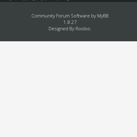
Community Forum Software by
MyBB
1.8.27
Designed By
Rooloo
.