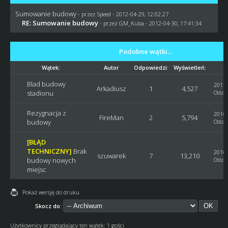
Sumowanie budowy
- przez
Speed
- 2012-04-29, 12:02:27
RE: Sumowanie budowy
- przez
GM_Kuba
- 2012-04-30, 17:41:34
Podobne wątki…
Wątek:
Autor
Odpowiedzi:
Wyświetleń:
Blad budowy
2017-
Arkadiusz
1
4,527
stadionu
Ostat
Rezygnacja z
2016-
FireMan
2
5,794
budowy
Ostat
[BŁĄD
TECHNICZNY]
Brak
2016-
szuwarek
7
13,210
budowy nowych
Ostat
miejsc
Pokaż wersję do druku
Skocz do:
Użytkownicy przeglądający ten wątek: 1 gości