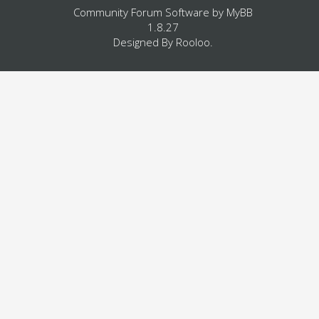
Community Forum Software by
MyBB
1.8.27
Designed By
Rooloo
.