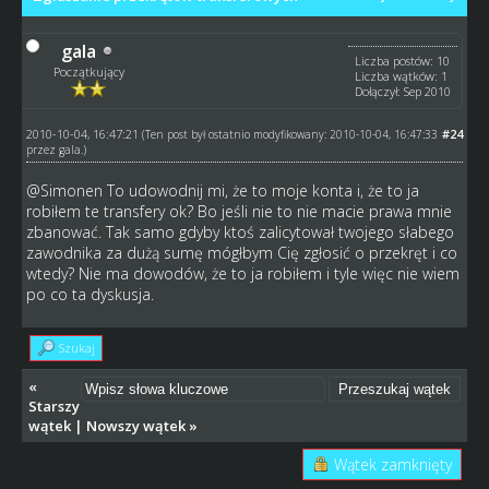
gala
Liczba postów: 10
Początkujący
Liczba wątków: 1
Dołączył: Sep 2010
2010-10-04, 16:47:21
#24
(Ten post był ostatnio modyfikowany: 2010-10-04, 16:47:33
przez
gala
.)
@
Simonen
To udowodnij mi, że to moje konta i, że to ja
robiłem te transfery ok? Bo jeśli nie to nie macie prawa mnie
zbanować. Tak samo gdyby ktoś zalicytował twojego słabego
zawodnika za dużą sumę mógłbym Cię zgłosić o przekręt i co
wtedy? Nie ma dowodów, że to ja robiłem i tyle więc nie wiem
po co ta dyskusja.
Szukaj
«
Starszy
wątek
|
Nowszy wątek
»
Wątek zamknięty