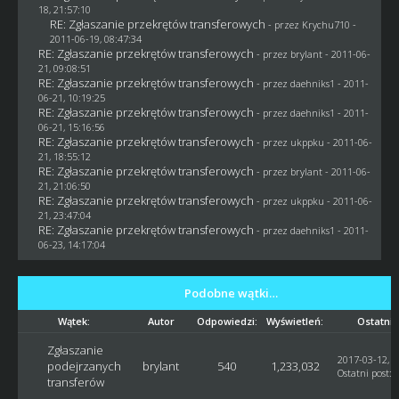
18, 21:57:10
RE: Zgłaszanie przekrętów transferowych
- przez
Krychu710
-
2011-06-19, 08:47:34
RE: Zgłaszanie przekrętów transferowych
- przez
brylant
- 2011-06-
21, 09:08:51
RE: Zgłaszanie przekrętów transferowych
- przez daehniks1 - 2011-
06-21, 10:19:25
RE: Zgłaszanie przekrętów transferowych
- przez daehniks1 - 2011-
06-21, 15:16:56
RE: Zgłaszanie przekrętów transferowych
- przez
ukppku
- 2011-06-
21, 18:55:12
RE: Zgłaszanie przekrętów transferowych
- przez
brylant
- 2011-06-
21, 21:06:50
RE: Zgłaszanie przekrętów transferowych
- przez
ukppku
- 2011-06-
21, 23:47:04
RE: Zgłaszanie przekrętów transferowych
- przez daehniks1 - 2011-
06-23, 14:17:04
Podobne wątki…
Wątek:
Autor
Odpowiedzi:
Wyświetleń:
Ostatni 
Zgłaszanie
2017-03-12, 1
podejrzanych
brylant
540
1,233,032
Ostatni post
:
transferów