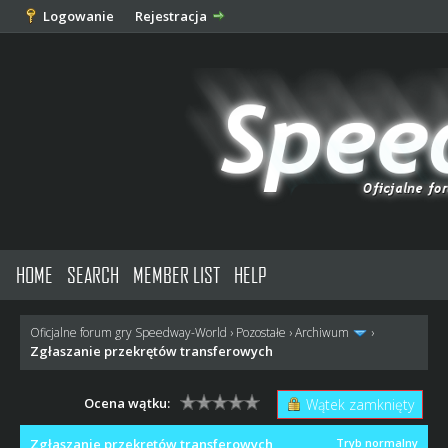
Logowanie
Rejestracja
HOME
SEARCH
MEMBER LIST
HELP
Oficjalne forum gry Speedway-World
›
Pozostałe
›
Archiwum
›
Zgłaszanie przekrętów transferowych
Ocena wątku:
Wątek zamknięty
Zgłaszanie przekrętów transferowych
Tryb normalny