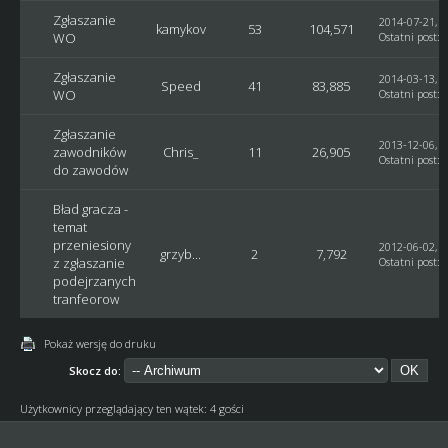
Zgłaszanie
2014-07-21, 1
kamykov
53
104,571
WO
Ostatni post
: 
Zgłaszanie
2014-03-13, 1
Speed
41
83,885
WO
Ostatni post
:
Zgłaszanie
2013-12-06, 1
zawodników
Chris_
11
26,905
Ostatni post
:
S
do zawodów
Bład gracza -
temat
przeniesiony
2012-06-02, 0
grzyb...
2
7,792
z zgłaszanie
Ostatni post
:
podejrzanych
tranfeorow
Pokaż wersję do druku
Skocz do:
Użytkownicy przeglądający ten wątek: 4 gości