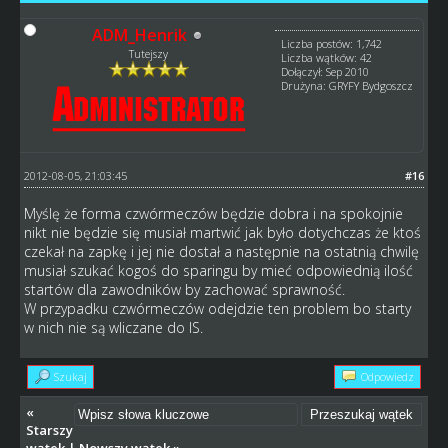
ADM_Henrik
Liczba postów: 1,742
Tutejszy
Liczba wątków: 42
Dołączył: Sep 2010
Drużyna: GRYFY Bydgoszcz
2012-08-05, 21:03:45
#16
Myślę że forma czwórmeczów będzie dobra i na spokojnie
nikt nie będzie się musiał martwić jak było dotychczas że ktoś
czekał na zapkę i jej nie dostał a następnie na ostatnią chwilę
musiał szukać kogoś do sparingu by mieć odpowiednią ilość
startów dla zawodników by zachować sprawność.
W przypadku czwórmeczów odejdzie ten problem bo starty
w nich nie są wliczane do IS.
Szukaj
Odpowiedz
«
Starszy