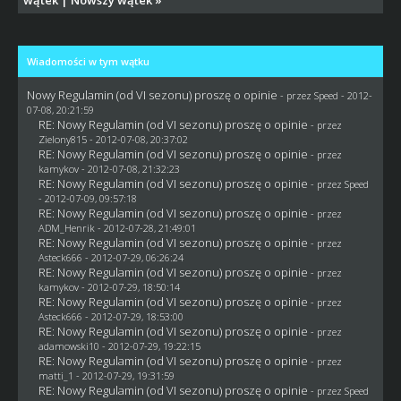
wątek
|
Nowszy wątek
»
Wiadomości w tym wątku
Nowy Regulamin (od VI sezonu) proszę o opinie
- przez
Speed
- 2012-
07-08, 20:21:59
RE: Nowy Regulamin (od VI sezonu) proszę o opinie
- przez
Zielony815
- 2012-07-08, 20:37:02
RE: Nowy Regulamin (od VI sezonu) proszę o opinie
- przez
kamykov
- 2012-07-08, 21:32:23
RE: Nowy Regulamin (od VI sezonu) proszę o opinie
- przez
Speed
- 2012-07-09, 09:57:18
RE: Nowy Regulamin (od VI sezonu) proszę o opinie
- przez
ADM_Henrik
- 2012-07-28, 21:49:01
RE: Nowy Regulamin (od VI sezonu) proszę o opinie
- przez
Asteck666 - 2012-07-29, 06:26:24
RE: Nowy Regulamin (od VI sezonu) proszę o opinie
- przez
kamykov
- 2012-07-29, 18:50:14
RE: Nowy Regulamin (od VI sezonu) proszę o opinie
- przez
Asteck666 - 2012-07-29, 18:53:00
RE: Nowy Regulamin (od VI sezonu) proszę o opinie
- przez
adamowski10 - 2012-07-29, 19:22:15
RE: Nowy Regulamin (od VI sezonu) proszę o opinie
- przez
matti_1
- 2012-07-29, 19:31:59
RE: Nowy Regulamin (od VI sezonu) proszę o opinie
- przez
Speed