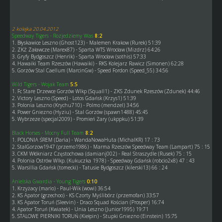
2 kolejka 20.04.2012
Speedway Tigers - Rozjedziemy Was
8:2
1. Błyskawice Leszno (Ghost123) - Malemen Krakow (Rurek) 51:39
2. ZKŻ Załawcze (Marex87) - Sparta WTS Wrocław (Mizdrz) 64:26
3. Gryfy Bydgoszcz (Henrik) - Sparta Wrocław (sothis) 57:33
4. Hawaiki Team Rzeszów (Hawaiki) - RKS Kolejarz Rawicz (Simonen) 62:28
5. Gorzów Stal Caellum (MarcinGw) - Speed Fordon (Speed_55) 34:56
Wild Tigers - Wojak Team
5:5
1. Fc Stare Drzewce Gorzów Wlkp (Squall1) - ZKS Zdunek Rzeszów (Zdunek) 44:46
2. Victory Leszno (Speed) - Lotos Gdańsk (Krzys1) 51:39
3. Polonia Leszno (Krychu710) - Polmo (mendzel) 34:56
4. Power Gniezno (Hyziu) - Stal Gorzów (spawn1488) 45:45
5. Wybrzeze (specjal2009) - Promień Żary (ukppku) 51:39
Black Horses - Mocny Full Team
8:2
1. POLONIA ŚREM (Daria) - WandaNowaHuta (MichalKR) 17 : 73
2. StalGorzow1947 (przemo1986) - Marma Rzeszów Speedway Team (Lampart) 75 : 15
3. CKM Włókniarz Częstochowa (damianj002) - Real Straszydle (Rusek) 75 : 15
4. Polonia Ostrów Wlkp. (Kukuczka 1978) - Speedway Gdańsk (robcio2x8) 47 : 43
5. Warsillia Gdańsk (tomecki) - Tatusie Bydgoszcz (kilerski13) 66 : 24
Anielska Gwardia - Young Tigers
0:10
1. Krzyżacy (mario) - Paul-Wik (wowi) 36:54
2. KS Apator (grzechoo) - KS Czorty Myślibórz (przemofan) 33:57
3. KS Apator Toruń (Sleevin) - Draco Squad Kościan (Prosper) 16:74
4. Apator Toruń (Kwiatek) - Unia Leszno (Junior1995) 19:71
5. STALOWE PIERNIKI TORUŃ (Kiełpin) - Stupki Gniezno (Einstein) 15:75