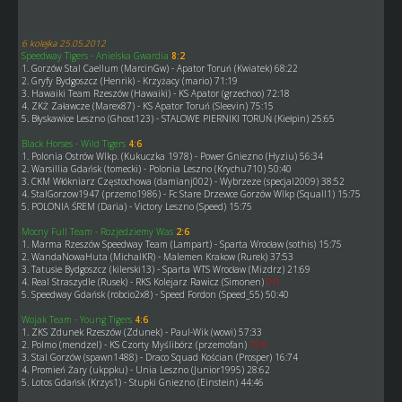
6 kolejka 25.05.2012
Speedway Tigers - Anielska Gwardia
8:2
1. Gorzów Stal Caellum (MarcinGw) - Apator Toruń (Kwiatek) 68:22
2. Gryfy Bydgoszcz (Henrik) - Krzyżacy (mario) 71:19
3. Hawaiki Team Rzeszów (Hawaiki) - KS Apator (grzechoo) 72:18
4. ZKŻ Załawcze (Marex87) - KS Apator Toruń (Sleevin) 75:15
5. Błyskawice Leszno (Ghost123) - STALOWE PIERNIKI TORUŃ (Kiełpin) 25:65
Black Horses - Wild Tigers
4:6
1. Polonia Ostrów Wlkp. (Kukuczka 1978) - Power Gniezno (Hyziu) 56:34
2. Warsillia Gdańsk (tomecki) - Polonia Leszno (Krychu710) 50:40
3. CKM Włókniarz Częstochowa (damianj002) - Wybrzeze (specjal2009) 38:52
4. StalGorzow1947 (przemo1986) - Fc Stare Drzewce Gorzów Wlkp (Squall1) 15:75
5. POLONIA ŚREM (Daria) - Victory Leszno (Speed) 15:75
Mocny Full Team - Rozjedziemy Was
2:6
1. Marma Rzeszów Speedway Team (Lampart) - Sparta Wrocław (sothis) 15:75
2. WandaNowaHuta (MichalKR) - Malemen Krakow (Rurek) 37:53
3. Tatusie Bydgoszcz (kilerski13) - Sparta WTS Wrocław (Mizdrz) 21:69
4. Real Straszydle (Rusek) - RKS Kolejarz Rawicz (Simonen)
0:0
5. Speedway Gdańsk (robcio2x8) - Speed Fordon (Speed_55) 50:40
Wojak Team - Young Tigers
4:6
1. ZKS Zdunek Rzeszów (Zdunek) - Paul-Wik (wowi) 57:33
2. Polmo (mendzel) - KS Czorty Myślibórz (przemofan)
75:0
3. Stal Gorzów (spawn1488) - Draco Squad Kościan (Prosper) 16:74
4. Promień Żary (ukppku) - Unia Leszno (Junior1995) 28:62
5. Lotos Gdańsk (Krzys1) - Stupki Gniezno (Einstein) 44:46