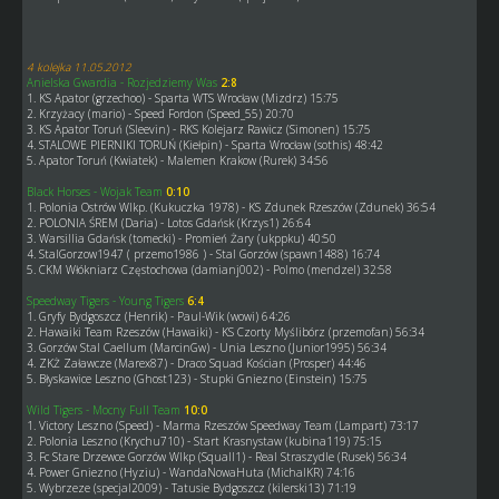
4 kolejka 11.05.2012
Anielska Gwardia - Rozjedziemy Was
2:8
1. KS Apator (grzechoo) - Sparta WTS Wrocław (Mizdrz) 15:75
2. Krzyżacy (mario) - Speed Fordon (Speed_55) 20:70
3. KS Apator Toruń (Sleevin) - RKS Kolejarz Rawicz (Simonen) 15:75
4. STALOWE PIERNIKI TORUŃ (Kiełpin) - Sparta Wrocław (sothis) 48:42
5. Apator Toruń (Kwiatek) - Malemen Krakow (Rurek) 34:56
Black Horses - Wojak Team
0:10
1. Polonia Ostrów Wlkp. (Kukuczka 1978) - KS Zdunek Rzeszów (Zdunek) 36:54
2. POLONIA ŚREM (Daria) - Lotos Gdańsk (Krzys1) 26:64
3. Warsillia Gdańsk (tomecki) - Promień Żary (ukppku) 40:50
4. StalGorzow1947 ( przemo1986 ) - Stal Gorzów (spawn1488) 16:74
5. CKM Włókniarz Częstochowa (damianj002) - Polmo (mendzel) 32:58
Speedway Tigers - Young Tigers
6:4
1. Gryfy Bydgoszcz (Henrik) - Paul-Wik (wowi) 64:26
2. Hawaiki Team Rzeszów (Hawaiki) - KS Czorty Myślibórz (przemofan) 56:34
3. Gorzów Stal Caellum (MarcinGw) - Unia Leszno (Junior1995) 56:34
4. ZKŻ Załawcze (Marex87) - Draco Squad Kościan (Prosper) 44:46
5. Błyskawice Leszno (Ghost123) - Stupki Gniezno (Einstein) 15:75
Wild Tigers - Mocny Full Team
10:0
1. Victory Leszno (Speed) - Marma Rzeszów Speedway Team (Lampart) 73:17
2. Polonia Leszno (Krychu710) - Start Krasnystaw (kubina119) 75:15
3. Fc Stare Drzewce Gorzów Wlkp (Squall1) - Real Straszydle (Rusek) 56:34
4. Power Gniezno (Hyziu) - WandaNowaHuta (MichalKR) 74:16
5. Wybrzeze (specjal2009) - Tatusie Bydgoszcz (kilerski13) 71:19