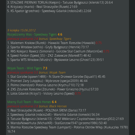
3. STALOWE PIERNIKI TORUŃ (Kiełpin) - Tatusie Bydgoszcz (kilerski13) 26:64
4. Krzyżacy (mario) - Real Straszydle (Rusek) 21:69
5. KS Apator (grzechoo) - Speedway Gdańsk (robcio2x8) 22:68
9 kolejka 15.06.2012
Rozjedziemy Was - Speedway Tigers
4:6
pierwsze spotkanie 2:8
bonus: Speedway Tigers
1. Malemen Krakow (Rurek) - Hawaiki Team Rzeszów (Hawaiki)
0:75
2. Sparta Wrocław (sothis) - Gryfy Bydgoszcz (Henrik) 73:17
3. RKS Kolejarz Rawicz (Simonen) - Gorzów Stal Caellum (MarcinGw)
0:75
4. Speed Fordon (Speed_55) - ZKŻ Załawcze (Marex87) 48:42
5. Sparta WTS Wrocław (Mizdrz) - Błyskawice Leszno (Ghost123) 39:51
Wojak Team - Wild Tigers
7:3
pierwsze spotkanie 5:5
bonus: Wojak Team
1. Stal Gorzów (spawn1488) - Fc Stare Drzewce Gorzów (Squall1) 45:45
2. Promień Żary (ukppku) - Wybrzeze (specjal2009) 46:44
3. Polmo (mendzel)- Polonia Leszno (Krychu710) 72:18
4. ZKS Zdunek Rzeszów (Zdunek) - Power Gniezno (Hyziu) 57:33
5. Lotos Gdańsk (Krzys1) - Victory Leszno (Speed)
0:75
Mocny Full Team - Black Horses
6:4
pierwsze spotkanie 2:8
bonus: Black Horses
1. Real Straszydle (Rusek) - POLONIA ŚREM (Daria) 73:17
2. Speedway Gdańsk (robcio2x8) - Warsillia Gdańsk (tomecki) 56:34
3. Tatusie Bydgoszcz (kilerski13) - CKM Włókniarz Częstochowa (damianj002) 21:69
4. WandaNowaHuta (MichalKR) - StalGorzow1947 (przemo1986) 50:40
5. Marma Rzeszów Speedway Team (Lampart) - Polonia Ostrów Wlkp. (Kukuczka 1978)
16:74