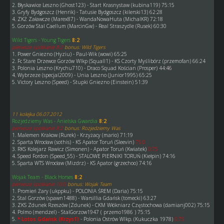
2. Błyskawice Leszno (Ghost123) - Start Krasnystaw (kubina119) 75:15
3. Gryfy Bydgoszcz (Henrik) - Tatusie Bydgoszcz (kilerski13) 62:28
4. ZKŻ Załawcze (Marex87) - WandaNowaHuta (MichalKR) 72:18
5. Gorzów Stal Caellum (MarcinGw) - Real Straszydle (Rusek) 60:30
Wild Tigers - Young Tigers
8:2
pierwsze spotkanie 8:2
bonus: Wild Tigers
1. Power Gniezno (Hyziu) - Paul-Wik (wowi) 65:25
2. Fc Stare Drzewce Gorzów Wlkp (Squall1) - KS Czorty Myślibórz (przemofan) 66:24
3. Polonia Leszno (Krychu710) - Draco Squad Kościan (Prosper) 44:46
4. Wybrzeze (specjal2009) - Unia Leszno (Junior1995) 65:25
5. Victory Leszno (Speed) - Stupki Gniezno (Einstein) 51:39
11 kolejka 06.07.2012
Rozjedziemy Was - Anielska Gwardia
8:2
pierwsze spotkanie 8:2
bonus: Rozjedziemy Was
1. Malemen Krakow (Rurek) - Krzyżacy (mario) 71:19
2. Sparta Wrocław (sothis) - KS Apator Toruń (Sleevin)
75:0
3. RKS Kolejarz Rawicz (Simonen) - Apator Toruń (Kwiatek)
0:75
4. Speed Fordon (Speed_55) - STALOWE PIERNIKI TORUŃ (Kiełpin) 74:16
5. Sparta WTS Wrocław (Mizdrz) - KS Apator (grzechoo) 74:16
Wojak Team - Black Horses
8:2
pierwsze spotkanie 10:0
bonus: Wojak Team
1. Promień Żary (ukppku) - POLONIA ŚREM (Daria) 75:15
2. Stal Gorzów (spawn1488) - Warsillia Gdańsk (tomecki) 63:27
3. ZKS Zdunek Rzeszów (Zdunek) - CKM Włókniarz Częstochowa (damianj002) 75:15
4. Polmo (mendzel) - StalGorzow1947 ( przemo1986 ) 75:15
5.
* Lotos Gdańsk (Krzys1)
- Polonia Ostrów Wlkp. (Kukuczka 1978)
0:75