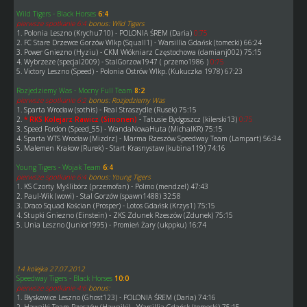
Wild Tigers - Black Horses
6:4
pierwsze spotkanie 6:4
bonus: Wild Tigers
1. Polonia Leszno (Krychu710) - POLONIA ŚREM (Daria)
0:75
2. FC Stare Drzewce Gorzów Wlkp (Squall1) - Warsillia Gdańsk (tomecki) 66:24
3. Power Gniezno (Hyziu) - CKM Włókniarz Częstochowa (damianj002) 75:15
4. Wybrzeze (specjal2009) - StalGorzow1947 ( przemo1986 )
0:75
5. Victory Leszno (Speed) - Polonia Ostrów Wlkp. (Kukuczka 1978) 67:23
Rozjedziemy Was - Mocny Full Team
8:2
pierwsze spotkanie 6:2
bonus: Rozjedziemy Was
1. Sparta Wrocław (sothis) - Real Straszydle (Rusek) 75:15
2.
* RKS Kolejarz Rawicz (Simonen)
- Tatusie Bydgoszcz (kilerski13)
0:75
3. Speed Fordon (Speed_55) - WandaNowaHuta (MichalKR) 75:15
4. Sparta WTS Wrocław (Mizdrz) - Marma Rzeszów Speedway Team (Lampart) 56:34
5. Malemen Krakow (Rurek) - Start Krasnystaw (kubina119) 74:16
Young Tigers - Wojak Team
6:4
pierwsze spotkanie 6:4
bonus: Young Tigers
1. KS Czorty Myślibórz (przemofan) - Polmo (mendzel) 47:43
2. Paul-Wik (wowi) - Stal Gorzów (spawn1488) 32:58
3. Draco Squad Kościan (Prosper) - Lotos Gdańsk (Krzys1) 75:15
4. Stupki Gniezno (Einstein) - ZKS Zdunek Rzeszów (Zdunek) 75:15
5. Unia Leszno (Junior1995) - Promień Żary (ukppku) 16:74
14 kolejka 27.07.2012
Speedway Tigers - Black Horses
10:0
pierwsze spotkanie 4:6
bonus:
1. Błyskawice Leszno (Ghost123) - POLONIA ŚREM (Daria) 74:16