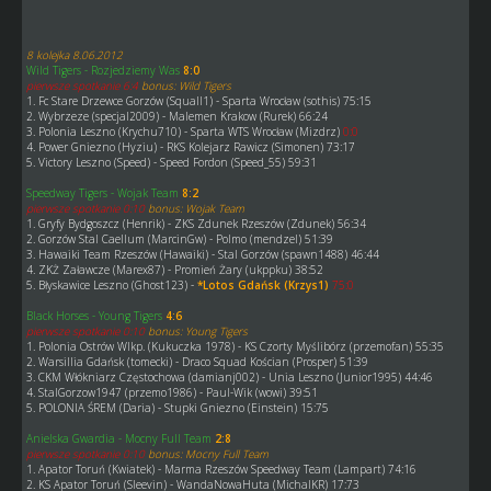
8 kolejka 8.06.2012
Wild Tigers - Rozjedziemy Was
8:0
pierwsze spotkanie 6:4
bonus: Wild Tigers
1. Fc Stare Drzewce Gorzów (Squall1) - Sparta Wrocław (sothis) 75:15
2. Wybrzeze (specjal2009) - Malemen Krakow (Rurek) 66:24
3. Polonia Leszno (Krychu710) - Sparta WTS Wrocław (Mizdrz)
0:0
4. Power Gniezno (Hyziu) - RKS Kolejarz Rawicz (Simonen) 73:17
5. Victory Leszno (Speed) - Speed Fordon (Speed_55) 59:31
Speedway Tigers - Wojak Team
8:2
pierwsze spotkanie 0:10
bonus: Wojak Team
1. Gryfy Bydgoszcz (Henrik) - ZKS Zdunek Rzeszów (Zdunek) 56:34
2. Gorzów Stal Caellum (MarcinGw) - Polmo (mendzel) 51:39
3. Hawaiki Team Rzeszów (Hawaiki) - Stal Gorzów (spawn1488) 46:44
4. ZKŻ Załawcze (Marex87) - Promień Żary (ukppku) 38:52
5. Błyskawice Leszno (Ghost123) -
*Lotos Gdańsk (Krzys1)
75:0
Black Horses - Young Tigers
4:6
pierwsze spotkanie 0:10
bonus: Young Tigers
1. Polonia Ostrów Wlkp. (Kukuczka 1978) - KS Czorty Myślibórz (przemofan) 55:35
2. Warsillia Gdańsk (tomecki) - Draco Squad Kościan (Prosper) 51:39
3. CKM Włókniarz Częstochowa (damianj002) - Unia Leszno (Junior1995) 44:46
4. StalGorzow1947 (przemo1986) - Paul-Wik (wowi) 39:51
5. POLONIA ŚREM (Daria) - Stupki Gniezno (Einstein) 15:75
Anielska Gwardia - Mocny Full Team
2:8
pierwsze spotkanie 0:10
bonus: Mocny Full Team
1. Apator Toruń (Kwiatek) - Marma Rzeszów Speedway Team (Lampart) 74:16
2. KS Apator Toruń (Sleevin) - WandaNowaHuta (MichalKR) 17:73