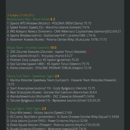
3 kolejka 27.04.2012
Rozjedziemy Was - Black Horses
8:2
1. Sparta WTS Wrocław (Mizdrz) - POLONIA ŚREM (Daria) 75:15
2. Speed Fordon (Speed_55) - Warsillia Gdańsk (tomecki) 74:16
3. RKS Kolejarz Rawicz (Simonen) - CKM Włókniarz Częstochowa (damianj002) 69:21
4. Sparta Wrocław (sothis) - StalGorzow1947 ( przemo1986 ) 74:16
5. Malemen Krakow (Rurek) - Polonia Ostrów Wlkp. (Kukuczka 1978) 17:73
Wojak Team - Anielska Gwardia
10:0
1. ZKS Zdunek Rzeszów (Zdunek) - Apator Toruń (Kwiatek)
75:0
2. Lotos Gdańsk (Krzys1) - Krzyżacy (mario) 63:27
3. Promień Żary (ukppku)- KS Apator (grzechoo) 70:20
4. Stal Gorzów (spawn1488) - KS Apator Toruń (Sleevin) 75:15
5. Polmo (mendzel) - STALOWE PIERNIKI TORUŃ (Kiełpin) 72:18
Mocny Full Team - Speedway Tigers
2:8
1. Marma Rzeszów Speedway Team (Lampart) - Hawaiki Team Rzeszów (Hawaiki)
15:75
2. Start Krasnystaw (kubina119) - Gryfy Bydgoszcz (Henrik) 15:75
3. Real Straszydle (Rusek) - Gorzów Stal Caellum (MarcinGw) 26:64
4. WandaNowaHuta (MichalKR) - ZKŻ Załawcze (Marex87) 34:56
5. Tatusie Bydgoszcz (kilerski13) - Błyskawice Leszno (Ghost123) 65:25
Young Tigers - Wild Tigers
2:8
1. Paul-Wik (wowi) - Victory Leszno (Speed) 21:69
2. KS Czorty Myślibórz (przemofan) - Fc Stare Drzewce Gorzów Wlkp (Squall1) 34:56
3. Unia Leszno (Junior1995) - Power Gniezno (Hyziu) 32:58
4. Draco Squad Kościan (Prosper) - Polonia Leszno (Krychu710) 55:35
5. Stupki Gniezno (Einstein) - Wybrzeze (specjal209) 74:16