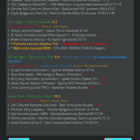
2. Hawaiki Team Rzeszów (Hawaiki) - Warsillia Gdańsk (tomecki) 75:15
3. ZKŻ Załawcze (Marex87) - CKM Włókniarz Częstochowa (damianj002) 71:19
4. Gorzów Stal Caellum (MarcinGw) - StalGorzow1947 (przemo1986) 63:27
5. Gryfy Bydgoszcz (Henrik) - Polonia Ostrów Wlkp. (Kukuczka 1978) 51:38
Wild Tigers - Anielska Gwardia
6:2
pierwsze spotkanie 10:0
bonus: Wild Tigers
1. Victory Leszno (Speed) - Apator Toruń (Kwiatek) 47:43
2. FC Stare Drzewce Gorzów Wlkp (Squall1) - Krzyżacy (mario)
75:0
3. Power Gniezno (Hyziu) - KS Apator (grzechoo) 75:15
4.
* Polonia Leszno (Krychu710)
-
* KS Apator Toruń (Sleevin)
0:0
5.
* Wybrzeze (specjal2009)
- STALOWE PIERNIKI TORUŃ (Kiełpin)
0:75
Young Tigers - Rozjedziemy Was
6:4
(małe punkty 197:193)
(w sumie małe punkty
399:441)
pierwsze spotkanie 4:6
(małe punkty 202:248)
bonus: Rozjedziemy Was
1. Stupki Gniezno (Einstein) - Sparta Wrocław (sothis) 47:43
2. Paul-Wik (wowi) - RKS Kolejarz Rawicz (Simonen)
75:0
3. KS Czorty Myślibórz (przemofan) - Speed Fordon (Speed_55)
75:0
4. Draco Squad Kościan (Prosper) - Sparta WTS Wrocław (Mizdrz)
0:75
5. Unia Leszno (Junior1995) - Malemen Krakow (Rurek)
0:75
Wojak Team - Mocny Full Team
10:0
pierwsze spotkanie 8:0
bonus: Wojak Team
1. ZKS Zdunek Rzeszów (Zdunek) - Real Straszydle (Rusek)
75:0
2. Promień Żary (ukppku) - Tatusie Bydgoszcz (kilerski13) 47:43
3. Stal Gorzów (spawn1488) - WandaNowaHuta (MichalKR) 72:18
4. Polmo (mendzel) - Marma Rzeszów Speedway Team (Lampart) 75:15
5. Lotos Gdańsk (Krzys1) - Start Krasnystaw (kubina119) 66:24