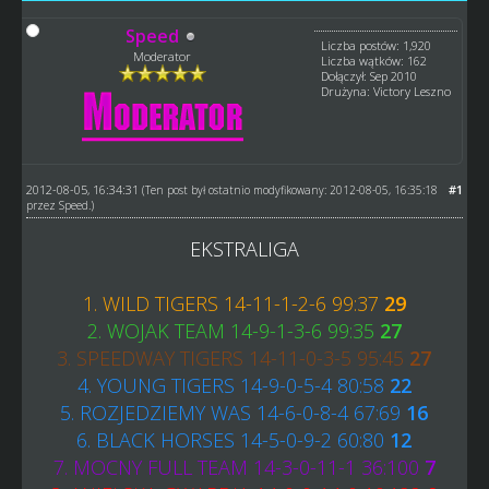
Speed
Liczba postów: 1,920
Moderator
Liczba wątków: 162
Dołączył: Sep 2010
Drużyna: Victory Leszno
2012-08-05, 16:34:31
#1
(Ten post był ostatnio modyfikowany: 2012-08-05, 16:35:18
przez
Speed
.)
EKSTRALIGA
1. WILD TIGERS 14-11-1-2-6 99:37
29
2. WOJAK TEAM 14-9-1-3-6 99:35
27
3. SPEEDWAY TIGERS 14-11-0-3-5 95:45
27
4. YOUNG TIGERS 14-9-0-5-4 80:58
22
5. ROZJEDZIEMY WAS 14-6-0-8-4 67:69
16
6. BLACK HORSES 14-5-0-9-2 60:80
12
7. MOCNY FULL TEAM 14-3-0-11-1 36:100
7