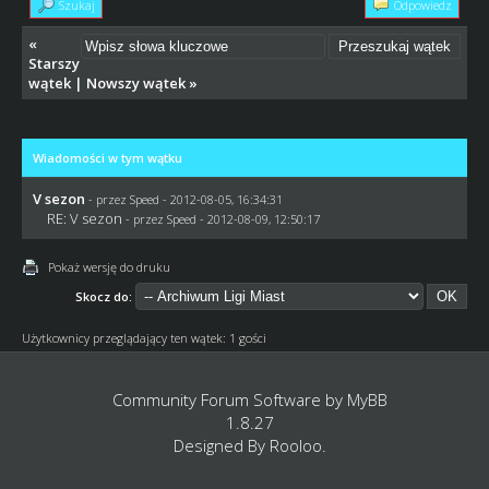
Szukaj
Odpowiedz
«
Starszy
wątek
|
Nowszy wątek
»
Wiadomości w tym wątku
V sezon
- przez
Speed
- 2012-08-05, 16:34:31
RE: V sezon
- przez
Speed
- 2012-08-09, 12:50:17
Pokaż wersję do druku
Skocz do:
Użytkownicy przeglądający ten wątek: 1 gości
Community Forum Software by
MyBB
1.8.27
Designed By
Rooloo
.