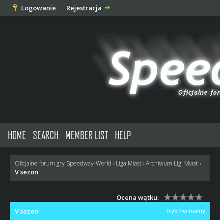
Logowanie
Rejestracja
HOME
SEARCH
MEMBER LIST
HELP
Oficjalne forum gry Speedway-World
›
Liga Miast
›
Archiwum Ligi Miast
›
V sezon
Ocena wątku:
V sezon
Tryb normalny