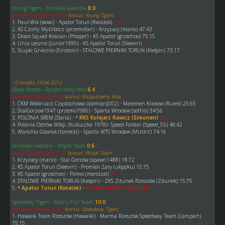
Young Tigers - Anielska Gwardia
8:0
pierwsze spotkanie 10:0
bonus: Young Tigers
1. Paul-Wik (wowi) - Apator Toruń (Kwiatek)
75:0
2. KS Czorty Myślibórz (przemofan) - Krzyżacy (mario) 47:43
3. Draco Squad Kościan (Prosper) - KS Apator (grzechoo) 75:15
4. Unia Leszno (Junior1995) - KS Apator Toruń (Sleevin)
0:0
5. Stupki Gniezno (Einstein) - STALOWE PIERNIKI TORUŃ (Kiełpin) 73:17
10 kolejka 29.06.2012
Black Horses - Rozjedziemy Was
6:4
pierwsze spotkanie 2:8
bonus: Rozjedziemy Was
1. CKM Włókniarz Częstochowa (damianj002) - Malemen Krakow (Rurek) 25:65
2. StalGorzow1947 (przemo1986) - Sparta Wrocław (sothis) 34:56
3. POLONIA ŚREM (Daria) -
* RKS Kolejarz Rawicz (Simonen)
75:0
4. Polonia Ostrów Wlkp. (Kukuczka 1978)- Speed Fordon (Speed_55) 48:42
5. Warsillia Gdańsk (tomecki) - Sparta WTS Wrocław (Mizdrz) 74:16
Anielska Gwardia - Wojak Team
0:6
pierwsze spotkanie 0:10
bonus: Wojak Team
1. Krzyżacy (mario) - Stal Gorzów (spawn1488) 18:72
2. KS Apator Toruń (Sleevin) - Promień Żary (ukppku) 15:75
3. KS Apator (grzechoo) - Polmo (mendzel)
0:0
4. STALOWE PIERNIKI TORUŃ (Kiełpin) - ZKS Zdunek Rzeszów (Zdunek) 15:75
5.
* Apator Toruń (Kwiatek)
-
* Lotos Gdańsk (Krzys1)
0:0
Speedway Tigers - Mocny Full Team
10:0
pierwsze spotkanie 8:2
bonus: Speedway Tigers
1. Hawaiki Team Rzeszów (Hawaiki) - Marma Rzeszów Speedway Team (Lampart)
75:15