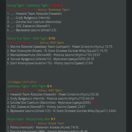
Young Tigers - Speedway Tigers
0:10 W.O.
pierwsze spotkanie 4:6
bonus: Speedway Tigers
1. ..... - Hawaiki Team Rzeszów (Hawaiki)
2. ..... - Gryfy Bydgoszcz (Henrik)
3. ..... - Gorzów Stal Caellum (MarcinGw)
4. ..... - ZKŻ Załawcze (Marex87)
5. ..... - Błyskawice Leszno (Ghost123)
Mocny Full Team - Wild Tigers
0:10
pierwsze spotkanie 0:10
bonus: Wild Tigers
1. Marma Rzeszów Speedway Team (Lampart) - Power Gniezno (Hyziu) 15:75
2. Real Straszydle (Rusek) - Fc Stare Drzewce Gorzów Wlkp (Squall1) 15:75
3. WandaNowaHuta (MichalKR) - Polonia Leszno (Krychu710) 33:57
4. Tatusie Bydgoszcz (kilerski13) - Wybrzeze (specjal2009) 20:70
5. Start Krasnystaw (kubina119) - Victory Leszno (Speed) 21:69
12 kolejka 13.07.2012
Speedway Tigers - Wild Tigers
6:4
pierwsze spotkanie 1:9
bonus: Wild Tigers
1. Hawaiki Team Rzeszów (Hawaiki) - Power Gniezno (Hyziu) 55:35
2. Gryfy Bydgoszcz (Henrik) - Polonia Leszno (Krychu710) 66:24
3. Gorzów Stal Caellum (MarcinGw) - Wybrzeze (specjal2009)
75:0
4. ZKŻ Załawcze (Marex87) - Victory Leszno (Speed) 23:67
5. Błyskawice Leszno (Ghost123) - Fc Stare Drzewce Gorzów Wlkp (Squall1) 24:66
Wojak Team - Rozjedziemy Was
9:1
pierwsze spotkanie 6:4
bonus: Wojak Team
1. Polmo (mendzel) - Malemen Krakow (Rurek) 74:16
2. Stal Gorzów (spawn1488) - Sparta Wrocław (sothis) 45:45