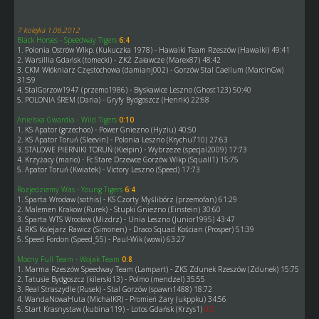
7 kolejka 1.06.2012
Black Horses - Speedway Tigers
6:4
1. Polonia Ostrów Wlkp. (Kukuczka 1978) - Hawaiki Team Rzeszów (Hawaiki) 49:41
2. Warsillia Gdańsk (tomecki) - ZKŻ Załawcze (Marex87) 48:42
3. CKM Włókniarz Częstochowa (damianj002) - Gorzów Stal Caellum (MarcinGw)
31:59
4. StalGorzow1947 (przemo1986) - Błyskawice Leszno (Ghost123) 50:40
5. POLONIA ŚREM (Daria) - Gryfy Bydgoszcz (Henrik) 22:68
Anielska Gwardia - Wild Tigers
0:10
1. KS Apator (grzechoo) - Power Gniezno (Hyziu) 40:50
2. KS Apator Toruń (Sleevin) - Polonia Leszno (Krychu710) 27:63
3. STALOWE PIERNIKI TORUŃ (Kiełpin) - Wybrzeze (specjal2009) 17:73
4. Krzyżacy (mario) - Fc Stare Drzewce Gorzów Wlkp (Squall1) 15:75
5. Apator Toruń (Kwiatek) - Victory Leszno (Speed) 17:73
Rozjedziemy Was - Young Tigers
6:4
1. Sparta Wrocław (sothis) - KS Czorty Myślibórz (przemofan) 61:29
2. Malemen Krakow (Rurek) - Stupki Gniezno (Einstein) 30:60
3. Sparta WTS Wrocław (Mizdrz) - Unia Leszno (Junior1995) 43:47
4. RKS Kolejarz Rawicz (Simonen) - Draco Squad Kościan (Prosper) 51:39
5. Speed Fordon (Speed_55) - Paul-Wik (wowi) 63:27
Mocny Full Team - Wojak Team
0:8
1. Marma Rzeszów Speedway Team (Lampart) - ZKS Zdunek Rzeszów (Zdunek) 15:75
2. Tatusie Bydgoszcz (kilerski13) - Polmo (mendzel) 35:55
3. Real Straszydle (Rusek) - Stal Gorzów (spawn1488) 18:72
4. WandaNowaHuta (MichalKR) - Promień Żary (ukppku) 34:56
5. Start Krasnystaw (kubina119) - Lotos Gdańsk (Krzys1)
0:0