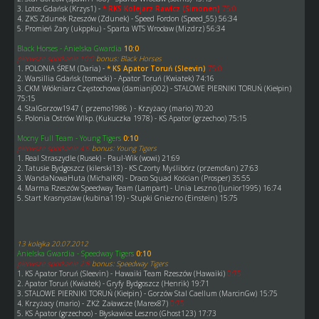
3. Lotos Gdańsk (Krzys1) -
* RKS Kolejarz Rawicz (Simonen)
75:0
4. ZKS Zdunek Rzeszów (Zdunek) - Speed Fordon (Speed_55) 56:34
5. Promień Żary (ukppku) - Sparta WTS Wrocław (Mizdrz) 56:34
Black Horses - Anielska Gwardia
10:0
pierwsze spotkanie 10:0
bonus: Black Horses
1. POLONIA ŚREM (Daria) -
* KS Apator Toruń (Sleevin)
75:0
2. Warsillia Gdańsk (tomecki) - Apator Toruń (Kwiatek) 74:16
3. CKM Włókniarz Częstochowa (damianj002) - STALOWE PIERNIKI TORUŃ (Kiełpin)
75:15
4. StalGorzow1947 ( przemo1986 ) - Krzyżacy (mario) 70:20
5. Polonia Ostrów Wlkp. (Kukuczka 1978) - KS Apator (grzechoo) 75:15
Mocny Full Team - Young Tigers
0:10
pierwsze spotkanie 4:6
bonus: Young Tigers
1. Real Straszydle (Rusek) - Paul-Wik (wowi) 21:69
2. Tatusie Bydgoszcz (kilerski13) - KS Czorty Myślibórz (przemofan) 27:63
3. WandaNowaHuta (MichalKR) - Draco Squad Kościan (Prosper) 35:55
4. Marma Rzeszów Speedway Team (Lampart) - Unia Leszno (Junior1995) 16:74
5. Start Krasnystaw (kubina119) - Stupki Gniezno (Einstein) 15:75
13 kolejka 20.07.2012
Anielska Gwardia - Speedway Tigers
0:10
pierwsze spotkanie 2:8
bonus: Speedway Tigers
1. KS Apator Toruń (Sleevin) - Hawaiki Team Rzeszów (Hawaiki)
0:75
2. Apator Toruń (Kwiatek) - Gryfy Bydgoszcz (Henrik) 19:71
3. STALOWE PIERNIKI TORUŃ (Kiełpin) - Gorzów Stal Caellum (MarcinGw) 15:75
4. Krzyżacy (mario) - ZKŻ Załawcze (Marex87)
0:75
5. KS Apator (grzechoo) - Błyskawice Leszno (Ghost123) 17:73