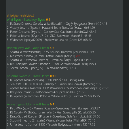
5 kolejka 18.05.2012
Wild Tigers - Speedway Tigers
9:1
1. Fc Stare Drzewce Gorzów Wlkp (Squall1) - Gryfy Bydgoszcz (Henrik) 74:16
2. Victory Leszno (Speed) - Hawaiki Team Rzeszów (Hawaiki) 61:29
3. Power Gniezno (Hyziu) - Gorzów Stal Caellum (MarcinGw) 48:42
4. Polonia Leszno (Krychu710) - ZKŻ Załawcze (Marex87) 45:45
5. Wybrzeze (specjal2009) - Błyskawice Leszno (Ghost123) 68:22
Rozjedziemy Was - Wojak Team
4:6
1. Sparta Wrocław (sothis) - ZKS Zdunek Rzeszów (Zdunek) 41:49
2. Malemen Krakow (Rurek) - Lotos Gdańsk (Krzys1)
75:0
3. Sparta WTS Wrocław (Mizdrz) - Promień Żary (ukppku) 33:57
4. RKS Kolejarz Rawicz (Simonen) - Stal Gorzów (spawn1488) 19:71
5. Speed Fordon (Speed_55) - Polmo (mendzel) 56:34
Anielska Gwardia - Black Horses
0:10
1. KS Apator Toruń (Sleevin) - POLONIA ŚREM (Daria) 44:46
2. STALOWE PIERNIKI TORUŃ (Kiełpin) - Warsillia Gdańsk (tomecki) 15:75
3. Apator Toruń (Kwiatek) - CKM Włókniarz Częstochowa (damianj002) 20:70
4. Krzyżacy (mario) - StalGorzow1947 ( przemo1986 ) 15:75
5. KS Apator (grzechoo) - Polonia Ostrów Wlkp. (Kukuczka 1978) 15:75
Young Tigers - Mocny Full Team
6:4
1. Paul-Wik (wowi) - Marma Rzeszów Speedway Team (Lampart) 53:37
2. KS Czorty Myślibórz (przemofan) - Real Straszydle (Rusek) 55:35
3. Draco Squad Kościan (Prosper) - Speedway Gdańsk (robcio2x8) 37:53
4. Stupki Gniezno (Einstein) - WandaNowaHuta (MichalKR) 75:15
5. Unia Leszno (Junior1995) - Tatusie Bydgoszcz (kilerski13) 17:73