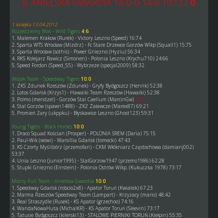
8. ANIELSKA GWARDIA 14-0-0-14-0 10:122
0
1 kolejka 13.04.2012
Rozjedziemy Was - Wild Tigers
4:6
1. Malemen Krakow (Rurek) - Victory Leszno (Speed) 16:74
2. Sparta WTS Wrocław (Mizdrz) - Fc Stare Drzewce Gorzów Wlkp (Squall1) 15:75
3. Sparta Wrocław (sothis) - Power Gniezno (Hyziu) 56:34
4. RKS Kolejarz Rawicz (Simonen) - Polonia Leszno (Krychu710) 24:66
5. Speed Fordon (Speed_55) - Wybrzeze (specjal2009) 58:32
Wojak Team - Speedway Tigers
10:0
1. ZKS Zdunek Rzeszów (Zdunek) - Gryfy Bydgoszcz (Henrik) 52:38
2. Lotos Gdańsk (Krzys1) - Hawaiki Team Rzeszów (Hawaiki) 52:38
3. Polmo (mendzel) - Gorzów Stal Caellum (MarcinGw)
75:0
4. Stal Gorzów (spawn1488) - ZKŻ Załawcze (Marex87) 69:21
5. Promień Żary (ukppku) - Błyskawice Leszno (Ghost123) 59:31
Young Tigers - Black Horses
10:0
1. Draco Squad Kościan (Prosper) - POLONIA ŚREM (Daria) 75:15
2. Paul-Wik (wowi) - Warsillia Gdańsk (tomecki) 47:43
3. KS Czorty Myślibórz (przemofan) - CKM Włókniarz Częstochowa (damianj002)
53:37
4. Unia Leszno (Junior1995) - StalGorzow1947 (przemo1986) 62:28
5. Stupki Gniezno (Einstein) - Polonia Ostrów Wlkp. (Kukuczka 1978) 73:17
Mocny Full Team - Anielska Gwardia
10:0
1. Speedway Gdańsk (robcio2x8) - Apator Toruń (Kwiatek) 67:23
2. Marma Rzeszów Speedway Team (Lampart) - Krzyżacy (mario) 48:42
3. Real Straszydle (Rusek) - KS Apator (grzechoo) 74:16
4. WandaNowaHuta (MichalKR) - KS Apator Toruń (Sleevin) 73:17
5. Tatusie Bydgoszcz (kilerski13) - STALOWE PIERNIKI TORUŃ (Kiełpin) 55:35