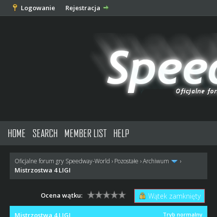
Logowanie
Rejestracja
HOME
SEARCH
MEMBER LIST
HELP
Oficjalne forum gry Speedway-World
›
Pozostałe
›
Archiwum
›
Mistrzostwa 4 LIGI
Ocena wątku:
Wątek zamknięty
Mistrzostwa 4 LIGI
Tryb normalny