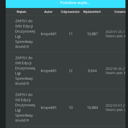
Podobne wątki…
Wątek:
Autor
Odpowiedzi:
Wyświetleń:
Ostatni 
ZAPISY do
XXIV Edycji
Drużynowej
2023-01-25, 11:
kropek81
11
10,887
Ligi
Ostatni post
:
kr
Speedway
World !!!
ZAPISY do
XXII Edycji
Drużynowej
2022-06-26, 21:
kropek81
12
9,634
Ligi
Ostatni post
:
Bl
Speedway
World !!!
ZAPISY do
XXI Edycji
Drużynowej
2022-03-07, 21:
kropek81
10
10,884
Ligi
Ostatni post
:
Lu
Speedway
World !!!