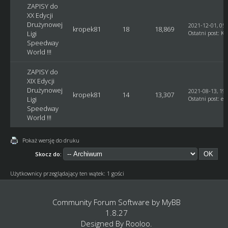
ZAPISY do
XX Edycji
Drużynowej
2021-12-01, 05:
kropek81
18
18,869
Ligi
Ostatni post
:
Ku
Speedway
World !!!
ZAPISY do
XIX Edycji
Drużynowej
2021-08-13, 19:
kropek81
14
13,307
Ligi
Ostatni post
:
et
Speedway
World !!!
Pokaż wersję do druku
Skocz do:
Użytkownicy przeglądający ten wątek: 1 gości
Community Forum Software by
MyBB
1.8.27
Designed By
Rooloo
.