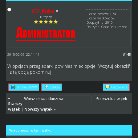
GM_Kuba
Liczba postów: 1,741
Tutejszy
Liczba wątków: 52
Dołączył: Jul 2010
Drużyna: GoodFells Leszno
2015-02-09, 22:14:41
#145
W opcjach przegladarki powinies miec opcje "Wczytuj obrazki"
i z tą opcją pokominuj
Strona WWW
Szukaj
Odpowiedz
«
Starszy
wątek
|
Nowszy wątek
»
Wiadomości w tym wątku