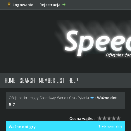
Logowanie
Rejestracja
HOME
SEARCH
MEMBER LIST
HELP
Ważne dot
Oficjalne forum gry Speedway-World
›
Gra
›
Pytania
›
gry
Ocena wątku:
Ważne dot gry
Tryb normalny