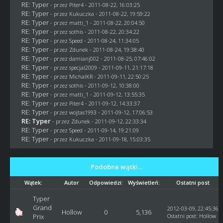
RE: Typer
- przez
Piter4
- 2011-08-22, 16:03:25
RE: Typer
- przez Kukuczka - 2011-08-22, 19:59:22
RE: Typer
- przez
matti_1
- 2011-08-22, 20:04:50
RE: Typer
- przez
sothis
- 2011-08-22, 20:34:22
RE: Typer
- przez
Speed
- 2011-08-24, 11:34:05
RE: Typer
- przez
Zdunek
- 2011-08-24, 19:38:40
RE: Typer
- przez
damianj002
- 2011-08-25, 07:46:02
RE: Typer
- przez
specjal2009
- 2011-09-11, 21:17:18
RE: Typer
- przez
MichalKR
- 2011-09-11, 22:50:25
RE: Typer
- przez
sothis
- 2011-09-12, 10:38:00
RE: Typer
- przez
matti_1
- 2011-09-12, 13:55:35
RE: Typer
- przez
Piter4
- 2011-09-12, 14:33:37
RE: Typer
- przez
wojtas1993
- 2011-09-12, 17:06:53
RE: Typer
- przez
Zdunek
- 2011-09-12, 22:33:34
RE: Typer
- przez
Speed
- 2011-09-14, 19:21:09
RE: Typer
- przez Kukuczka - 2011-09-18, 15:03:35
Podobne wątki…
Wątek:
Autor
Odpowiedzi:
Wyświetleń:
Ostatni post
Typer
Grand
2012-03-09, 22:45:36
Hollow
0
5,136
Prix
Ostatni post
:
Hollow