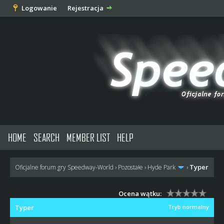
Logowanie
Rejestracja
HOME
SEARCH
MEMBER LIST
HELP
Typer
Oficjalne forum gry Speedway-World
›
Pozostałe
›
Hyde Park
›
Ocena wątku:
Typer
Tryb normalny