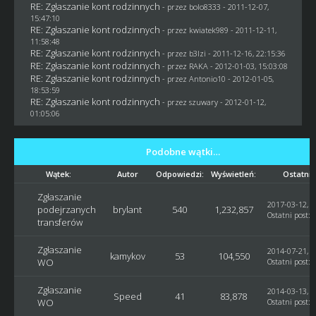
RE: Zgłaszanie kont rodzinnych
- przez
bolo8333
- 2011-12-07,
15:47:10
RE: Zgłaszanie kont rodzinnych
- przez
kwiatek989
- 2011-12-11,
11:58:48
RE: Zgłaszanie kont rodzinnych
- przez
b3lzi
- 2011-12-16, 22:15:36
RE: Zgłaszanie kont rodzinnych
- przez
RAKA
- 2012-01-03, 15:03:08
RE: Zgłaszanie kont rodzinnych
- przez Antonio10 - 2012-01-05,
18:53:59
RE: Zgłaszanie kont rodzinnych
- przez szuwary - 2012-01-12,
01:05:06
Podobne wątki…
Wątek:
Autor
Odpowiedzi:
Wyświetleń:
Ostatni 
Zgłaszanie
2017-03-12, 1
podejrzanych
brylant
540
1,232,857
Ostatni post
:
transferów
Zgłaszanie
2014-07-21, 1
kamykov
53
104,550
WO
Ostatni post
: 
Zgłaszanie
2014-03-13, 1
Speed
41
83,878
WO
Ostatni post
: