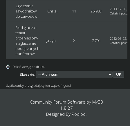
Zgłaszanie
2013-12-06, 1
zawodników
Chris_
11
26,903
Ostatni post
:
S
do zawodów
Bład gracza -
temat
przeniesiony
2012-06-02, 0
grzyb...
2
7,791
z zgłaszanie
Ostatni post
:
podejrzanych
tranfeorow
Pokaż wersję do druku
Skocz do:
Użytkownicy przeglądający ten wątek: 1 gości
Community Forum Software by
MyBB
1.8.27
Designed By
Rooloo
.