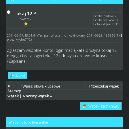
tokaj 12
Liczba postów: 2
Świeżak
Liczba wątków: 0
Dołączył: Jun 2011
2011-06-07, 13:01:44
#42
(Ten post był ostatnio modyfikowany: 2011-06-29, 18:59:55
przez
Krychu710
.)
Zgłaszam wspolne konto login maciejkate druzyna tokaj 12 i
mojego brata login tokaj 12 i druzyna czerwone krasnale
/Zapisane
Szukaj
«
Starszy
wątek
|
Nowszy wątek
»
Wątek zamknięty
Wiadomości w tym wątku