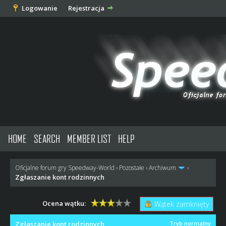
Logowanie
Rejestracja
HOME
SEARCH
MEMBER LIST
HELP
Oficjalne forum gry Speedway-World
›
Pozostałe
›
Archiwum
›
Zgłaszanie kont rodzinnych
Ocena wątku:
Wątek zamknięty
Zgłaszanie kont rodzinnych
Tryb normalny