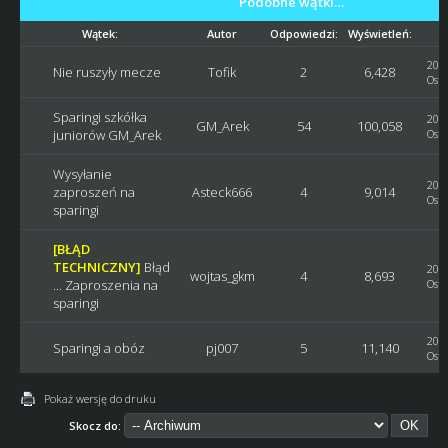
Podobne wątki…
Wątek:
Autor
Odpowiedzi:
Wyświetleń:
2019
Nie ruszyły mecze
Tofik
2
6,428
Osta
Sparingi szkółka
2018
GM_Arek
54
100,058
juniorów GM_Arek
Osta
Wysyłanie
2018
zaproszeń na
Asteck666
4
9,014
Osta
sparingi
[BŁĄD
TECHNICZNY]
Błąd
2017
wojtas_gkm
4
8,693
... Zaproszenia na
Osta
sparingi
2015
Sparingi a obóz
pj007
5
11,140
Osta
Pokaż wersję do druku
Skocz do: