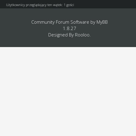
Użytkownicy przeglądający ten wątek: 1 gości
Community Forum Software by
MyBB
1.8.27
Designed By
Rooloo
.