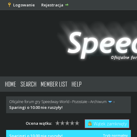
Logowanie
Rejestracja
HOME
SEARCH
MEMBER LIST
HELP
Oficjalne forum gry Speedway-World
›
Pozostałe
›
Archiwum
›
Sparingi o 10.00 nie ruszyły!
Ocena wątku:
Wątek zamknięty
Sparingi o 10.00 nie ruszyły!
Tryb normalny