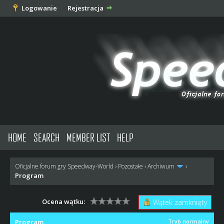
Logowanie
Rejestracja
HOME
SEARCH
MEMBER LIST
HELP
Oficjalne forum gry Speedway-World
›
Pozostałe
›
Archiwum
›
Program
Ocena wątku:
Wątek zamknięty
Program
Tryb normalny