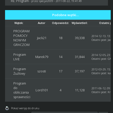
RE: Program
- przez
specjal2009
- 2011-08-22, 19:41:49
Podobne wątki…
Wątek:
Autor
Odpowiedzi:
Wyświetleń:
Ostatni p
PROGRAM
POMOCY
2014-12-13, 13:1
Jack21
18
39,338
NOWYM
Ostatni post
:
Jac
GRACZOM
Program
2014-12-05, 23:1
Marek79
14
31,844
LIVE
Ostatni post
:
GM_
Program
2012-03-29, 15:3
szosti
17
37,197
Żużlowy
Ostatni post
:
kac
Program
do
2011-06-12, 09:2
Lord101
4
11,128
obliczania
Ostatni post
:
Kry
sprawności
Pokaż wersję do druku