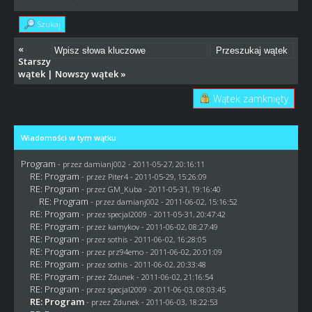
Szukaj
«
Starszy
wątek
|
Nowszy wątek
»
Wątek zamknięty
Wiadomości w tym wątku
Program
- przez
damianj002
- 2011-05-27, 20:16:11
RE: Program
- przez
Piter4
- 2011-05-29, 15:26:09
RE: Program
- przez
GM_Kuba
- 2011-05-31, 19:16:40
RE: Program
- przez
damianj002
- 2011-06-02, 15:16:52
RE: Program
- przez
specjal2009
- 2011-05-31, 20:47:42
RE: Program
- przez
kamykov
- 2011-06-02, 08:27:49
RE: Program
- przez
sothis
- 2011-06-02, 16:28:05
RE: Program
- przez
prz94emo
- 2011-06-02, 20:01:09
RE: Program
- przez
sothis
- 2011-06-02, 20:33:48
RE: Program
- przez
Zdunek
- 2011-06-02, 21:16:54
RE: Program
- przez
specjal2009
- 2011-06-03, 08:03:45
RE: Program
- przez
Zdunek
- 2011-06-03, 18:22:53