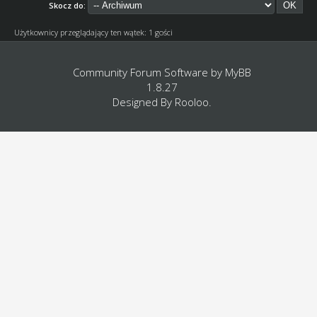
Skocz do:
Użytkownicy przeglądający ten wątek: 1 gości
Community Forum Software by
MyBB
1.8.27
Designed By
Rooloo
.