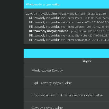
Wiadomości w tym wątku
zawody indywidualne
- przez
MichalKR
- 2011-06-27, 09:37:50
RE: zawody indywidualne
- przez
Piter4
- 2011-06-27, 09:56:0
RE: zawody indywidualne
- przez
damianj002
- 2011-06-27, 1
RE: zawody indywidualne
- przez
Zdunek
- 2011-07-02, 16:44
RE: zawody indywidualne
- przez
Piter4
- 2011-07-03, 11:5
RE: zawody indywidualne
- przez
GM_Kuba
- 2011-07-03, 23:
RE: zawody indywidualne
- przez
damianj002
- 2011-07-04, 0
Wątek:
Młodzieżowe Zawody
Błąd ...zawody indywidualne
Propozycje zawodników na zawody indywidualne
Zawody indywidualne