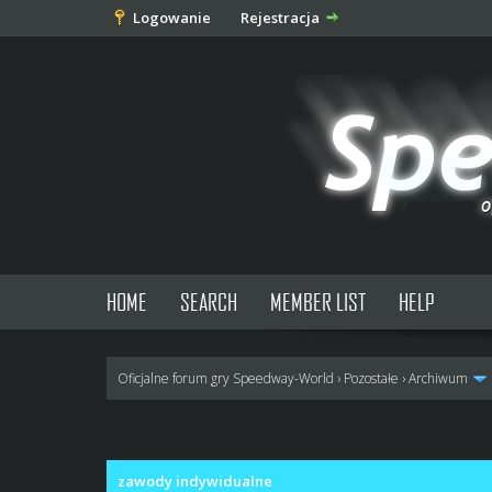
Logowanie
Rejestracja
HOME
SEARCH
MEMBER LIST
HELP
Oficjalne forum gry Speedway-World
›
Pozostałe
›
Archiwum
0 głosów - średnia: 0
1
2
3
4
5
zawody indywidualne