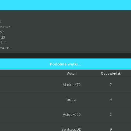
2
0:06:47
:57
3:23
12:11
8:47:15
Podobne wątki…
Autor
Odpowiedzi:
Mariusz70
2
becia
4
Asteck666
2
SantiagoDD
9