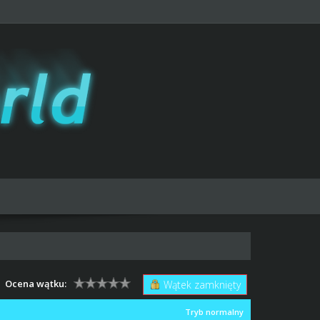
Ocena wątku:
Wątek zamknięty
Tryb normalny