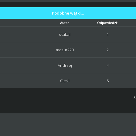
Podobne wątki…
Autor
Odpowiedzi:
skubal
1
mazur220
2
Andrzej
4
Cieśli
5
S