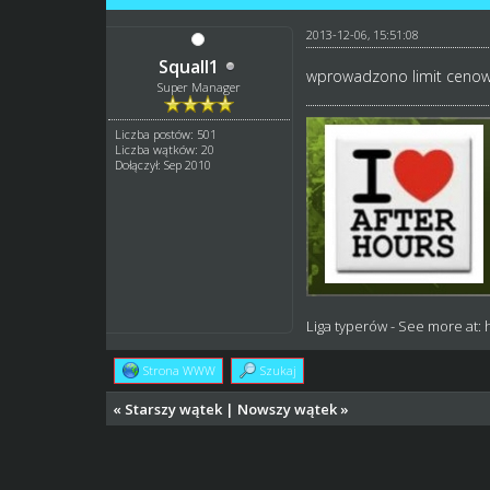
2013-12-06, 15:51:08
Squall1
wprowadzono limit cenow
Super Manager
Liczba postów: 501
Liczba wątków: 20
Dołączył: Sep 2010
Liga typerów
- See more at:
Strona WWW
Szukaj
«
Starszy wątek
|
Nowszy wątek
»