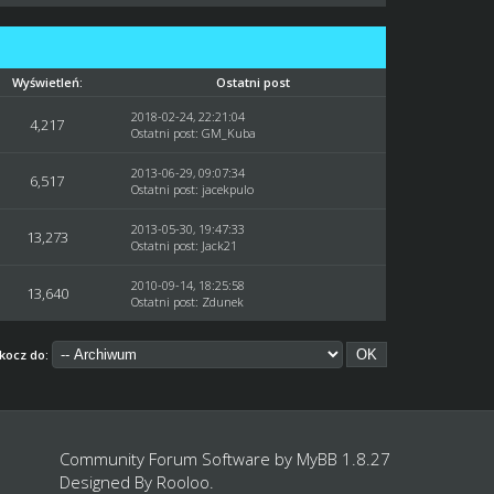
Wyświetleń:
Ostatni post
2018-02-24, 22:21:04
4,217
Ostatni post
:
GM_Kuba
2013-06-29, 09:07:34
6,517
Ostatni post
:
jacekpulo
2013-05-30, 19:47:33
13,273
Ostatni post
:
Jack21
2010-09-14, 18:25:58
13,640
Ostatni post
:
Zdunek
kocz do:
Community Forum Software by
MyBB 1.8.27
Designed By
Rooloo
.