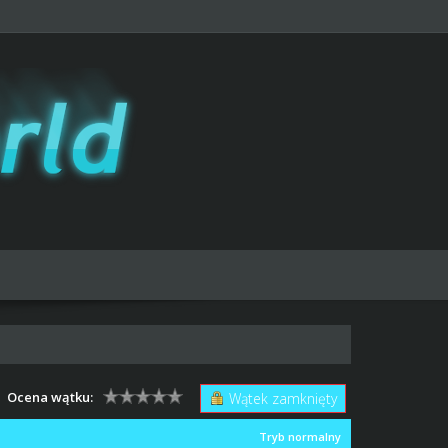
Ocena wątku:
Wątek zamknięty
Tryb normalny