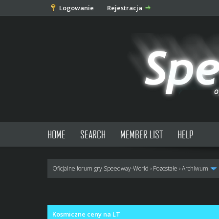
Logowanie
Rejestracja
HOME
SEARCH
MEMBER LIST
HELP
Oficjalne forum gry Speedway-World
›
Pozostałe
›
Archiwum
0 głosów - średnia: 0
1
2
3
4
5
Kosmiczne ceny na LT