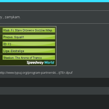
y , zamykam.
http://www.typuj.org/program-partnerski....tJTEr.dpuf