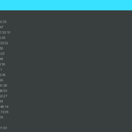
00:35
:47
0:53:10
06:00
:33:02
:50
3:03
:49
3:36
21
8:36
:26
41:28
48:05
53:27
:39
:48:14
:13:09
:09
01:03