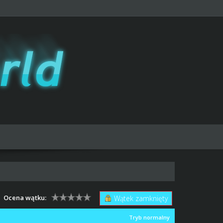
Ocena wątku:
Wątek zamknięty
Tryb normalny