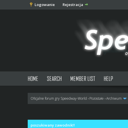
Logowanie
Rejestracja
HOME
SEARCH
MEMBER LIST
HELP
Oficjalne forum gry Speedway-World
›
Pozostałe
›
Archiwum
0 głosów - średnia: 0
1
2
3
4
5
poszukiwany zawodnik!!