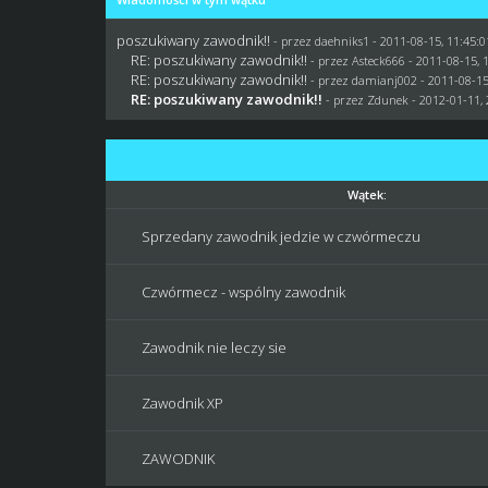
poszukiwany zawodnik!!
- przez daehniks1 - 2011-08-15, 11:45:0
RE: poszukiwany zawodnik!!
- przez Asteck666 - 2011-08-15, 
RE: poszukiwany zawodnik!!
- przez
damianj002
- 2011-08-15
RE: poszukiwany zawodnik!!
- przez
Zdunek
- 2012-01-11, 
Wątek:
Sprzedany zawodnik jedzie w czwórmeczu
Czwórmecz - wspólny zawodnik
Zawodnik nie leczy sie
Zawodnik XP
ZAWODNIK