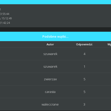
1
13:55:44
, 15:12:49
21:42:24
Podobne wątki…
Autor
Odpowiedzi:
Wy
szuwarek
4
szuwarek
1
zwierzax
5
carasta
5
waleccrane
3