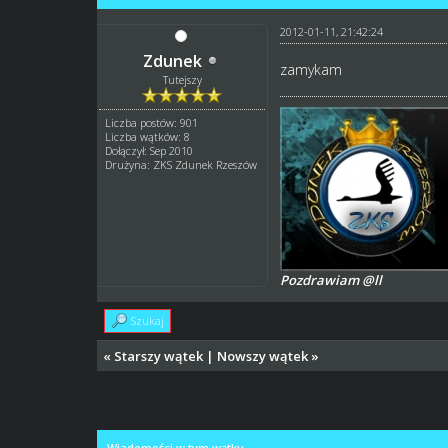
2012-01-11, 21:42:24
Zdunek
zamykam
Tutejszy
Liczba postów: 901
Liczba wątków: 8
Dołączył: Sep 2010
Drużyna: ZKS Zdunek Rzeszów
Pozdrawiam @ll
Szukaj
«
Starszy wątek
|
Nowszy wątek
»
Wiadomości w tym wątku