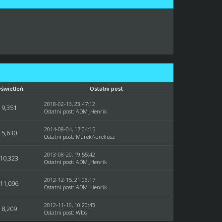
świetleń:
Ostatni post
2018-02-13, 23:47:12
9,351
Ostatni post
:
ADM_Henrik
2014-08-04, 17:04:15
5,630
Ostatni post
: MarekAureliusz
2013-08-20, 19:55:42
10,323
Ostatni post
:
ADM_Henrik
2012-12-15, 21:06:17
11,096
Ostatni post
:
ADM_Henrik
2012-11-16, 10:20:43
8,209
Ostatni post
:
Włos