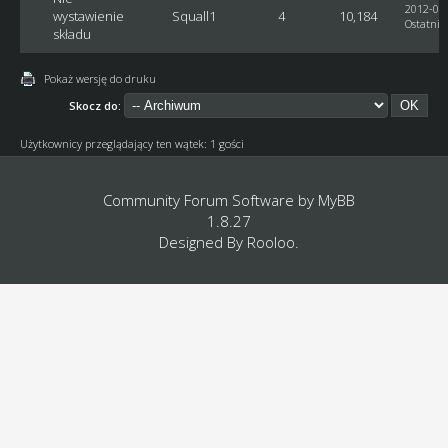
2012-07-
wystawienie
Squall1
4
10,184
Ostatni 
składu
Pokaż wersję do druku
Skocz do:
Użytkownicy przeglądający ten wątek: 1 gości
Community Forum Software by
MyBB
1.8.27
Designed By
Rooloo
.