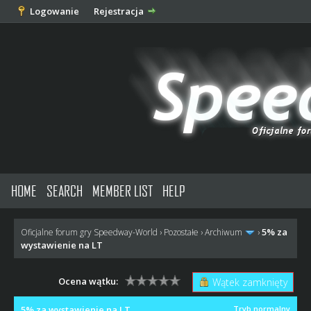
Logowanie
Rejestracja
HOME
SEARCH
MEMBER LIST
HELP
5% za
Oficjalne forum gry Speedway-World
›
Pozostałe
›
Archiwum
›
wystawienie na LT
Ocena wątku:
Wątek zamknięty
5% za wystawienie na LT
Tryb normalny