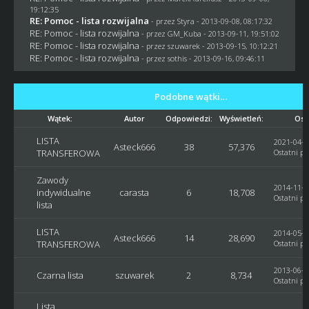
19:12:35
RE: Pomoc - lista rozwijalna
- przez
Styra
- 2013-09-08, 08:17:32
RE: Pomoc - lista rozwijalna
- przez
GM_Kuba
- 2013-09-11, 19:51:02
RE: Pomoc - lista rozwijalna
- przez
szuwarek
- 2013-09-15, 10:12:21
RE: Pomoc - lista rozwijalna
- przez
sothis
- 2013-09-16, 09:46:11
Podobne wątki…
Wątek:
Autor
Odpowiedzi:
Wyświetleń:
Ost
LISTA
2021-04-2
Asteck666
38
57,376
TRANSFEROWA
Ostatni po
Zawody
2014-11-2
indywidualne
carasta
6
18,708
Ostatni po
lista
LISTA
2014-05-2
Asteck666
14
28,690
TRANSFEROWA
Ostatni po
2013-06-0
Czarna lista
szuwarek
2
8,734
Ostatni po
Lista