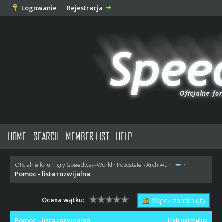
Logowanie
Rejestracja
HOME
SEARCH
MEMBER LIST
HELP
Oficjalne forum gry Speedway-World
›
Pozostałe
›
Archiwum
›
Pomoc - lista rozwijalna
Ocena wątku:
Wątek zamknięty
Pomoc - lista rozwijalna
Tryb normalny