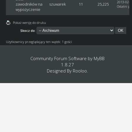
2013-02-2
zawodników na
szuwarek
11
25,225
Ostatni po
wypożyczenie
Pokaż wersję do druku
Skocz do:
Użytkownicy przeglądający ten wątek: 1 gości
Community Forum Software by
MyBB
1.8.27
Designed By
Rooloo
.