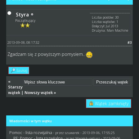
Styra
Liczba postów: 30
Początkujący
Liczba wątków: 1
Dołączył: Jul 2013
Drużyna: Man Machine
2013-09-08, 08:17:32
#3
Zgadzam się z powyższym pomysłem..
Szukaj
«
Starszy
wątek
|
Nowszy wątek
»
Wątek zamknięty
Wiadomości w tym wątku
Pomoc - lista rozwijalna
- przez
szuwarek
- 2013-09-06, 17:55:25
RE: Pomoc - lista rozwijalna
- przez MarekAureliusz - 2013-09-06,