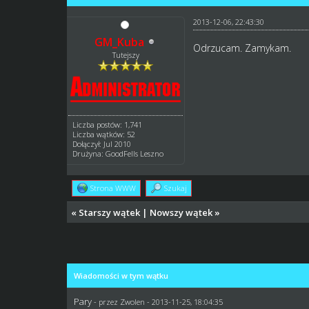
2013-12-06, 22:43:30
GM_Kuba
Odrzucam. Zamykam.
Tutejszy
Liczba postów: 1,741
Liczba wątków: 52
Dołączył: Jul 2010
Drużyna: GoodFells Leszno
Strona WWW
Szukaj
«
Starszy wątek
|
Nowszy wątek
»
Wiadomości w tym wątku
Pary
- przez Zwolen - 2013-11-25, 18:04:35