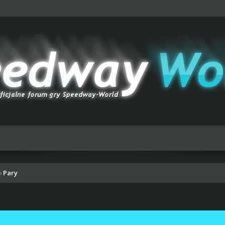
Pary
›