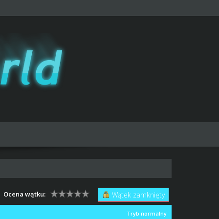
Ocena wątku:
Wątek zamknięty
Tryb normalny