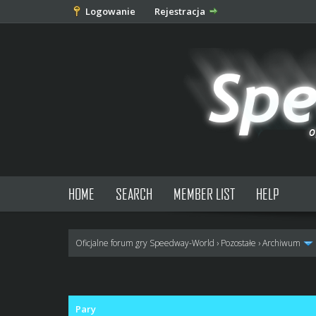
Logowanie
Rejestracja
HOME
SEARCH
MEMBER LIST
HELP
Oficjalne forum gry Speedway-World
›
Pozostałe
›
Archiwum
0 głosów - średnia: 0
1
2
3
4
5
Pary