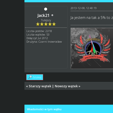
2013-12-08, 12:40:19
Jack21
Ja jestem na tak a 5% to
Tutejszy
Liczba postów: 2,018
Liczba wątków: 53
Dołączył: Jul 2012
Drużyna: Czarni Inowrocław
Szukaj
«
Starszy wątek
|
Nowszy wątek
»
Wiadomości w tym wątku