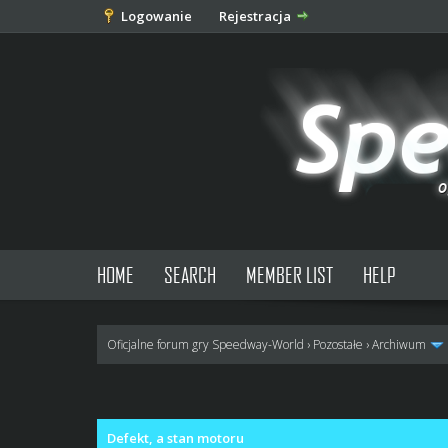
Logowanie
Rejestracja
HOME
SEARCH
MEMBER LIST
HELP
Oficjalne forum gry Speedway-World
›
Pozostałe
›
Archiwum
0 głosów - średnia: 0
1
2
3
4
5
Defekt, a stan motoru