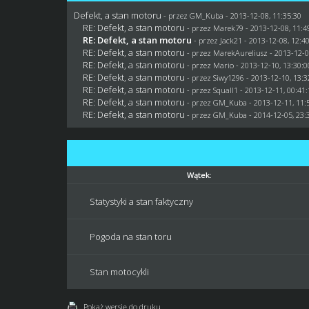
Defekt, a stan motoru
- przez
GM_Kuba
- 2013-12-08, 11:35:30
RE: Defekt, a stan motoru
- przez
Marek79
- 2013-12-08, 11:4
RE: Defekt, a stan motoru
- przez
Jack21
- 2013-12-08, 12:4
RE: Defekt, a stan motoru
- przez MarekAureliusz - 2013-12-0
RE: Defekt, a stan motoru
- przez
Mario
- 2013-12-10, 13:30:0
RE: Defekt, a stan motoru
- przez
Siwy1296
- 2013-12-10, 13:3
RE: Defekt, a stan motoru
- przez
Squall1
- 2013-12-11, 00:41
RE: Defekt, a stan motoru
- przez
GM_Kuba
- 2013-12-11, 11:
RE: Defekt, a stan motoru
- przez
GM_Kuba
- 2014-12-05, 23:
Wątek:
Statystyki a stan faktyczny
Pogoda na stan toru
Stan motocykli
Pokaż wersję do druku