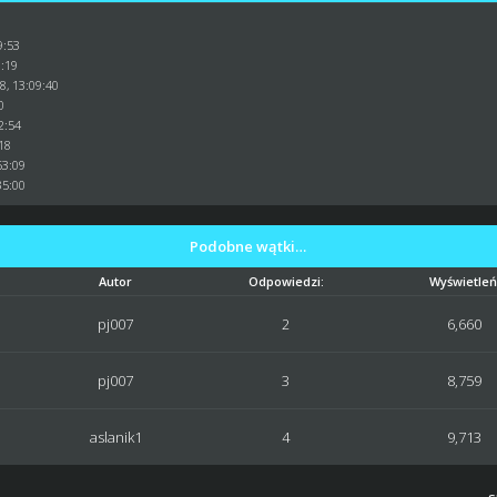
9:53
0:19
8, 13:09:40
0
2:54
:18
53:09
35:00
Podobne wątki…
Autor
Odpowiedzi:
Wyświetleń
pj007
2
6,660
pj007
3
8,759
aslanik1
4
9,713