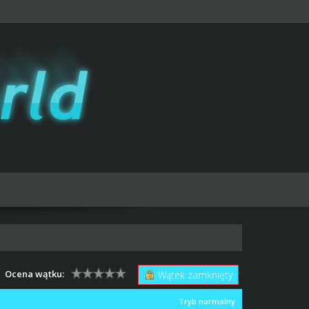
Ocena wątku:
Wątek zamknięty
Tryb normalny