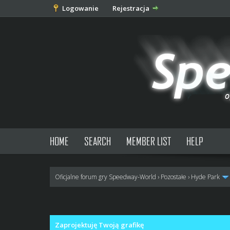
Logowanie
Rejestracja
HOME
SEARCH
MEMBER LIST
HELP
Oficjalne forum gry Speedway-World
›
Pozostałe
›
Hyde Park
0 głosów - średnia: 0
1
2
3
4
5
Zaprojektuję Twoją grafikę