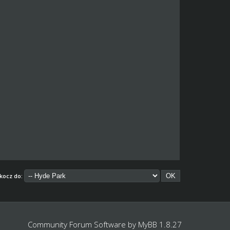
kocz do:
Community Forum Software by
MyBB 1.8.27