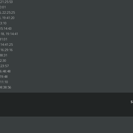
 21:25:53
0:01
, 22:25:25
, 19:41:20
13:10
15:14:43
18, 19:14:41
31:01
 14:41:25
 16:29:16
38:31
52:30
:23:57
16:48:48
:19:48
:11:10
08:38:56
S