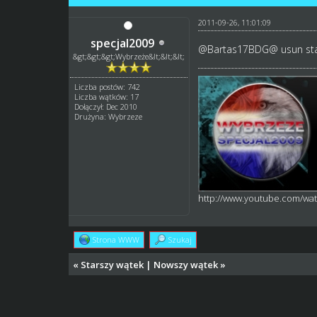
2011-09-26, 11:01:09
specjal2009
@
Bartas17BDG
@ usun sta
&gt;&gt;&gt;Wybrzeże&lt;&lt;&lt;
Liczba postów: 742
Liczba wątków: 17
Dołączył: Dec 2010
Drużyna: Wybrzeze
http://www.youtube.com/w
Strona WWW
Szukaj
«
Starszy wątek
|
Nowszy wątek
»