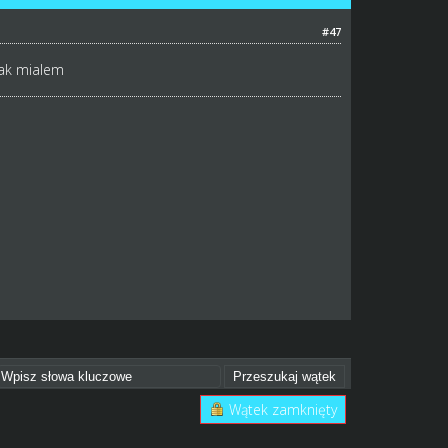
#47
tak mialem
Wątek zamknięty