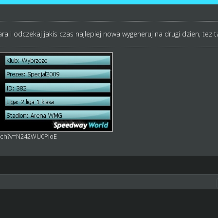
ra i odczekaj jakis czas najlepiej nowa wygeneruj na drugi dzien, tez 
atch?v=N242WU0PioE