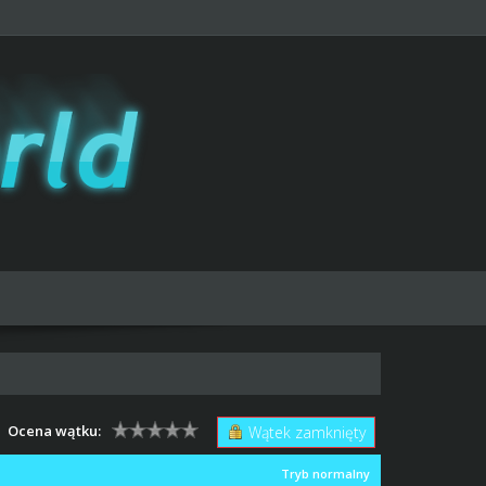
Ocena wątku:
Wątek zamknięty
Tryb normalny