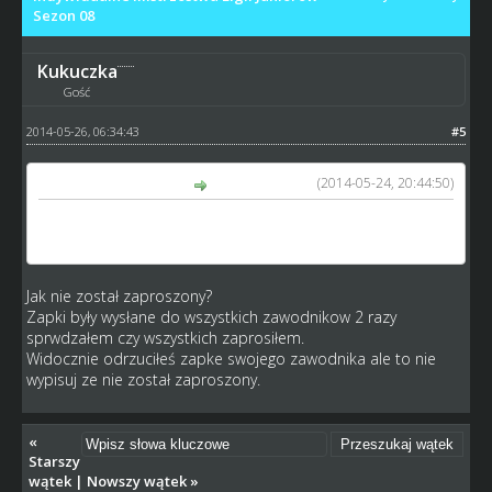
Sezon 08
Kukuczka
Gość
2014-05-26, 06:34:43
#5
(2014-05-24, 20:44:50)
speed_55 napisał(a):
Kliemann pojechał na zdezelowanej maszynie a Hamann
nie został zaproszony
Jak nie został zaproszony?
Zapki były wysłane do wszystkich zawodnikow 2 razy
sprwdzałem czy wszystkich zaprosiłem.
Widocznie odrzuciłeś zapke swojego zawodnika ale to nie
wypisuj ze nie został zaproszony.
«
Starszy
wątek
|
Nowszy wątek
»