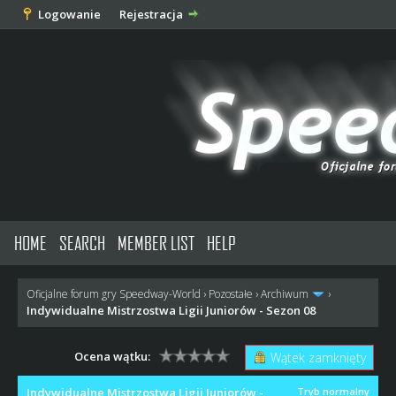
Logowanie
Rejestracja
HOME
SEARCH
MEMBER LIST
HELP
Oficjalne forum gry Speedway-World
›
Pozostałe
›
Archiwum
›
Indywidualne Mistrzostwa Ligii Juniorów - Sezon 08
Ocena wątku:
Wątek zamknięty
Indywidualne Mistrzostwa Ligii Juniorów -
Tryb normalny