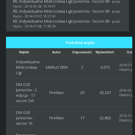
RE: Indywidualne Mistrzostwa Ligii Juniorów - Sezon 08
- przez
Hyziu
- 2014-06-28, 10:19:01
RE: Indywidualne Mistrzostwa Ligii Juniorów - Sezon 08
- przez
Hyziu
- 2014-07-07, 10:27:41
RE: Indywidualne Mistrzostwa Ligii Juniorów - Sezon 08
- przez
Hyziu
- 2014-07-28, 11:30:29
Podobne wątki…
Wątek:
Autor
Odpowiedzi:
Wyświetleń:
Osta
Indywidualne
2018-07-27
Mistrzostwa
MikRuS1899
2
6,975
Ostatni po
Ligi
DM GSE
Juniorów - 2
2016-02-12
FireMan
20
45,347
edycja - 17
Ostatni po
sezon SW
DM GSE
2015-11-06
Juniorów -
FireMan
17
32,863
Ostatni po
sezon 16
Drużynowe