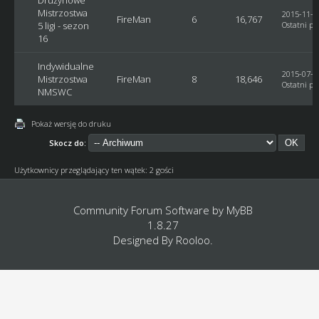
Mistrzostwa
2015-11-04
FireMan
6
16,767
5 ligi - sezon
Ostatni po
16
Indywidualne
2015-07-09
Mistrzostwa
FireMan
8
18,646
Ostatni po
NMSWC
Pokaż wersję do druku
Skocz do:
Użytkownicy przeglądający ten wątek: 2 gości
Community Forum Software by
MyBB
1.8.27
Designed By
Rooloo
.