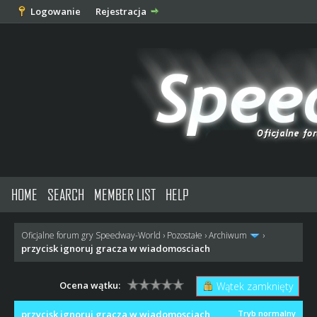
Logowanie
Rejestracja
HOME
SEARCH
MEMBER LIST
HELP
Oficjalne forum gry Speedway-World
›
Pozostałe
›
Archiwum
›
przycisk ignoruj gracza w wiadomosciach
Ocena wątku:
Wątek zamknięty
przycisk ignoruj gracza w wiadomosciach
Tryb normalny