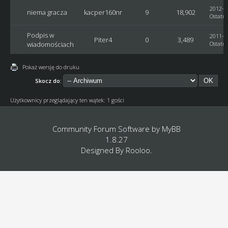
2012-04
niema gracza
kacper160nr
9
18,902
Ostatni
Podpis w
2011-09
Piter4
0
3,489
wiadomościach
Ostatni
Pokaż wersję do druku
Skocz do:
Użytkownicy przeglądający ten wątek: 1 gości
Community Forum Software by
MyBB
1.8.27
Designed By
Rooloo
.