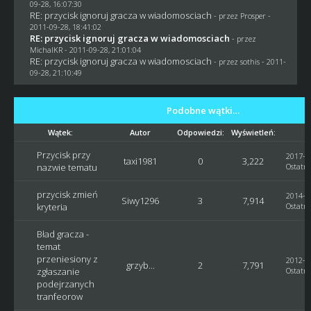
09-28, 16:07:30
RE: przycisk ignoruj gracza w wiadomosciach
- przez
Prosper
-
2011-09-28, 18:41:02
RE: przycisk ignoruj gracza w wiadomosciach
- przez
MichalKR
- 2011-09-28, 21:01:04
RE: przycisk ignoruj gracza w wiadomosciach
- przez
sothis
- 2011-
09-28, 21:10:49
Podobne wątki…
Wątek:
Autor
Odpowiedzi:
Wyświetleń:
Przycisk przy
2017-02
taxi1981
0
3,222
nazwie tematu
Ostatni
przycisk zmień
2014-04
Siwy1296
3
7,914
kryteria
Ostatni
Bład gracza -
temat
przeniesiony z
2012-06
grzyb...
2
7,791
zgłaszanie
Ostatni
podejrzanych
tranfeorow