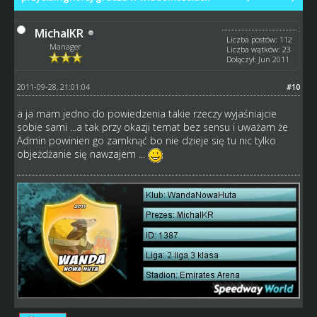
MichalKR
Liczba postów: 112
Manager
Liczba wątków: 23
Dołączył: Jun 2011
2011-09-28, 21:01:04
#10
a ja mam jedno do powiedzenia takie rzeczy wyjaśniajcie
sobie sami ...a tak przy okazji temat bez sensu i uważam że
Admin powinien go zamknąć bo nie dzieje się tu nic tylko
objeżdżanie się nawzajem ...