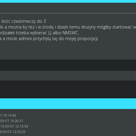
ć ilość czwórmeczy do 3
tki a można by tez i w środę i dzięki temu drużyny mógłby startować w
działek trzeba wybierać LJ albo NMSWC.
a a może admini przychylą się do mojej propozycji.
7, 10:14:42
03-07, 10:26:21
015-03-07, 12:15:54
5-03-07, 12:25:23