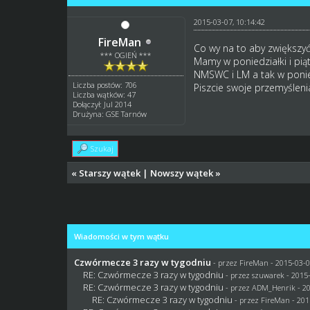
2015-03-07, 10:14:42
FireMan
Co wy na to aby zwiększy
*** OGIEŃ ***
Mamy w poniedziałki i pią
NMSWC i LM a tak w ponie
Liczba postów: 706
Piszcie swoje przemyśleni
Liczba wątków: 47
Dołączył: Jul 2014
Drużyna: GSE Tarnów
Szukaj
«
Starszy wątek
|
Nowszy wątek
»
Wiadomości w tym wątku
Czwórmecze 3 razy w tygodniu
- przez
FireMan
- 2015-03-0
RE: Czwórmecze 3 razy w tygodniu
- przez
szuwarek
- 2015-
RE: Czwórmecze 3 razy w tygodniu
- przez
ADM_Henrik
- 2
RE: Czwórmecze 3 razy w tygodniu
- przez
FireMan
- 201