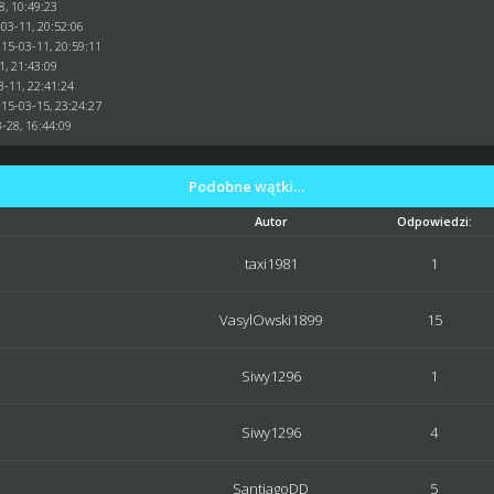
8, 10:49:23
03-11, 20:52:06
015-03-11, 20:59:11
1, 21:43:09
3-11, 22:41:24
015-03-15, 23:24:27
-28, 16:44:09
Podobne wątki…
Autor
Odpowiedzi:
taxi1981
1
VasylOwski1899
15
Siwy1296
1
Siwy1296
4
SantiagoDD
5