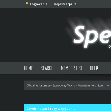
Logowanie
Rejestracja
HOME
SEARCH
MEMBER LIST
HELP
Oficjalne forum gry Speedway-World
›
Pozostałe
›
Archiwum
0 głosów - średnia: 0
1
2
3
4
5
Czwórmecze 3 razy w tygodniu