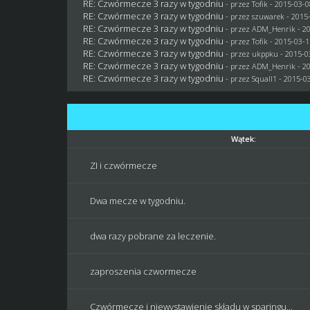
RE: Czwórmecze 3 razy w tygodniu
- przez
Tofik
- 2015-03-0
RE: Czwórmecze 3 razy w tygodniu
- przez
szuwarek
- 2015-
RE: Czwórmecze 3 razy w tygodniu
- przez
ADM_Henrik
- 2
RE: Czwórmecze 3 razy w tygodniu
- przez
Tofik
- 2015-03-1
RE: Czwórmecze 3 razy w tygodniu
- przez
ukppku
- 2015-0
RE: Czwórmecze 3 razy w tygodniu
- przez
ADM_Henrik
- 2
RE: Czwórmecze 3 razy w tygodniu
- przez
Squall1
- 2015-03
Wątek:
ZI i czwórmecze
Dwa mecze w tygodniu.
dwa razy pobrane za leczenie.
zaproszenia czwormecze
Czwórmecze i niewystawienie składu w sparingu...