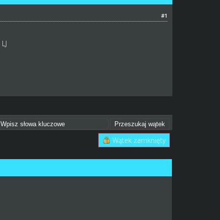
#1
 LJ
Wątek zamknięty