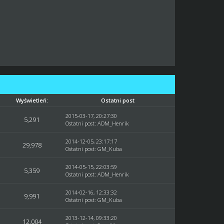
Wyświetleń:
Ostatni post
2015-03-17, 20:27:30
5,291
Ostatni post
:
ADM_Henrik
2014-12-05, 23:17:17
29,978
Ostatni post
:
GM_Kuba
2014-05-15, 22:03:59
5,359
Ostatni post
:
ADM_Henrik
2014-02-16, 12:33:32
9,991
Ostatni post
:
GM_Kuba
2013-12-14, 09:33:20
12,004