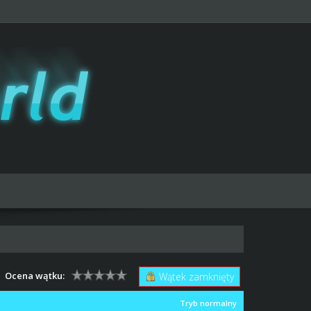
Ocena wątku:
Wątek zamknięty
Tryb normalny