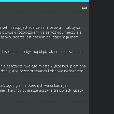
#20
 nawet miesiąc jest zdarzeniem losowym- tak bywa
ą dyskusję rozpocząłem nie ze względu meczu ale
est spoko, dobrze jest czasem oni czasem ja mam
istorię ale to był mój błąd, tak jak i musisz siebie
y nie oszczędził twojego miasta w grze typu plemiona
jdzie się ktoś przez przypadek i oberwie rykoszetem
grać, będę grał na obecnych warunkach, jak
e !!!! ja chcę by gracze uczciwie grali, wtedy wpadki