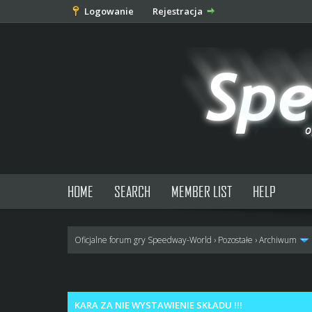
Logowanie
Rejestracja
HOME
SEARCH
MEMBER LIST
HELP
Oficjalne forum gry Speedway-World
›
Pozostałe
›
Archiwum
0 głosów - średnia: 0
1
2
3
4
5
KARA ZA NIE WYSTAWIENIE SKŁADU !!!