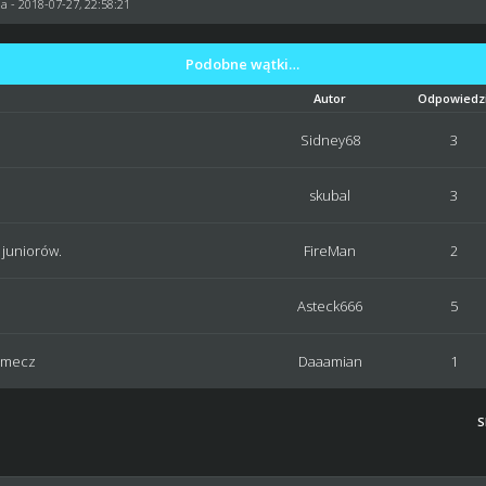
ma
- 2018-07-27, 22:58:21
Podobne wątki…
Autor
Odpowiedzi
Sidney68
3
skubal
3
 juniorów.
FireMan
2
Asteck666
5
a mecz
Daaamian
1
S