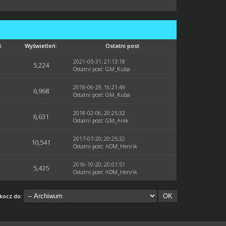
:
Wyświetleń:
Ostatni post
2021-05-31, 21:13:18
5,224
Ostatni post
:
GM_Kuba
2018-06-29, 16:21:49
6,968
Ostatni post
:
GM_Kuba
2018-02-06, 20:25:32
6,631
Ostatni post
:
GM_Arek
2017-07-20, 20:25:32
10,541
Ostatni post
:
ADM_Henrik
2016-10-20, 20:01:51
5,435
Ostatni post
:
ADM_Henrik
kocz do: