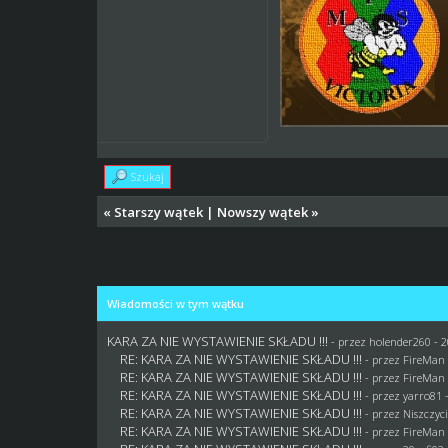
Szukaj
«
Starszy wątek
|
Nowszy wątek
»
Wiadomości w tym wątku
KARA ZA NIE WYSTAWIENIE SKŁADU !!!
- przez
holender260
- 2
RE: KARA ZA NIE WYSTAWIENIE SKŁADU !!!
- przez
FireMan
RE: KARA ZA NIE WYSTAWIENIE SKŁADU !!!
- przez
FireMan
RE: KARA ZA NIE WYSTAWIENIE SKŁADU !!!
- przez
yarro81
-
RE: KARA ZA NIE WYSTAWIENIE SKŁADU !!!
- przez
Niszczyci
RE: KARA ZA NIE WYSTAWIENIE SKŁADU !!!
- przez
FireMan