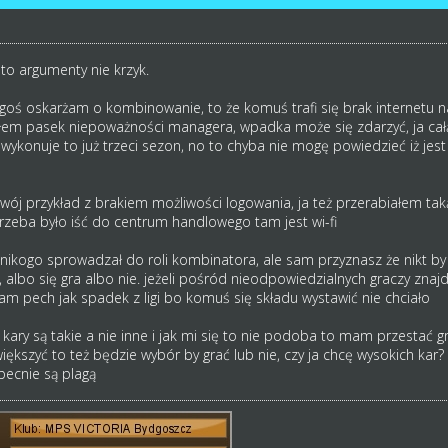
to argumenty nie krzyk.
kogoś oskarżam o kombinowanie, to że komuś trafi się brak internetu
em pasek niepoważności managera, wpadka może się zdarzyć, ja cał
 wykonuje to już trzeci sezon, no to chyba nie mogę powiedzieć iż j
wój przykład z brakiem możliwości logowania, ja też przerabiałem taką h
trzeba było iść do centrum handlowego tam jest wi-fi
i nikogo sprowadzał do roli kombinatora, ale sam przyznasz że nikt b
, albo się gra albo nie. jeżeli pośród nieodpowiedzialnych graczy zna
sam pech jak spadek z ligi bo komuś się składu wystawić nie chciało
 kary są takie a nie inne i jak mi się to nie podoba to mam przestać 
ększyć to też będzie wybór by grać lub nie, czy ja chcę wysokich kar? ni
ecnie są plagą