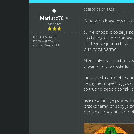
2015-09-06, 21:17:25
Mariusz70
Panowie zdrowa dyskusja 
Manager
tu nie chodzi o to że ja 
Liczba postów: 79
to dla tego zaproponował
Liczba wątków: 10
dla tego że jedna drużyna
Dołączył: Aug 2013
punkty za darmo
Steel cały czas podajesz s
obwiniać o brak składu - 
nie będę tu ani Ciebie an
że się nie mogłeś logować
to trudno będzie to taki 
jeżeli admini gry powiedzą
przekonamy ich żeby je zwi
będą niespodzianką bo ob