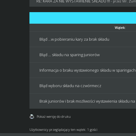
RE: KARA ZA NIE WYSTAWIENIE SKŁADU !!!
- przez
Mr. Zu
Wątek:
Błąd ...w pobieraniu kary za brak składu
Błąd ... składu na sparing juniorów
Informacja o braku wystawionego składu w sparingach
Błąd wyboru składu na czwórmecz
Brak juniorów i brak możliwości wystawienia składu n
Pokaż wersję do druku
Użytkownicy przeglądający ten wątek: 1 gości