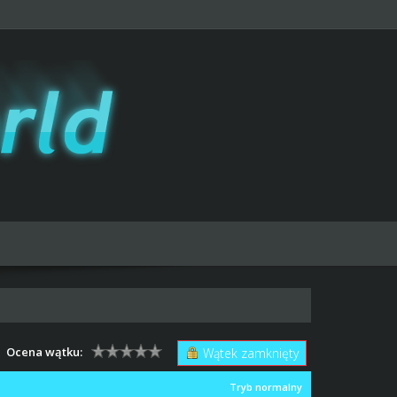
Ocena wątku:
Wątek zamknięty
Tryb normalny