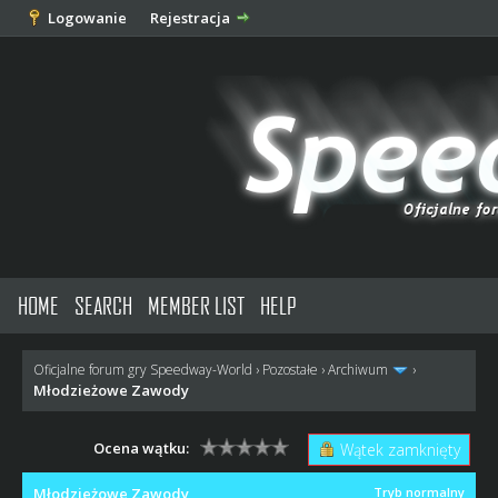
Logowanie
Rejestracja
HOME
SEARCH
MEMBER LIST
HELP
Oficjalne forum gry Speedway-World
›
Pozostałe
›
Archiwum
›
Młodzieżowe Zawody
Ocena wątku:
Wątek zamknięty
Młodzieżowe Zawody
Tryb normalny