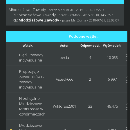
Młodzieżowe Zawody
- przez
Mariusz70
- 2015-10-10, 13:22:31
RE: Młodzieżowe Zawody
- przez
FireMan
- 2015-10-10, 14:25:57
RE: Młodzieżowe Zawody
- przez
Mr. Zuma
- 2018-07-27, 23:02:07
Podobne wątki…
Wątek:
Autor
Odpowiedzi:
Wyświetleń:
Błąd ...zawody
20
becia
4
10,033
indywidualne
Os
Propozycje
zawodników na
20
Asteck666
2
6,997
zawody
Os
indywidualne
Nieoficjalne
Młodzieżowe
20
Wiktorus2301
23
46,475
Mistrzostwa w
Os
czwórmeczach
Młodzieżowe
20