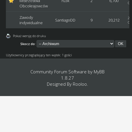
Mistrzostwa
ru3k
2
6,700
Os
Obcokrajowców
Zawody
20
SantiagoDD
9
20,212
indywidualne
Os
Pokaż wersję do druku
Skocz do:
Użytkownicy przeglądający ten wątek: 1 gości
Community Forum Software by
MyBB
1.8.27
Designed By
Rooloo
.