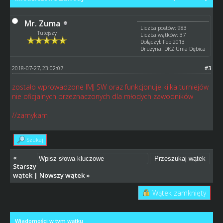
Mr. Zuma
Liczba postów: 983
Tutejszy
Liczba wątków: 37
Dołączył: Feb 2013
Drużyna: DKŻ Unia Dębica
2018-07-27, 23:02:07
#3
zostało wprowadzone IMJ SW oraz funkcjonuje kilka turniejów
nie oficjalnych przeznaczonych dla młodych zawodników
//zamykam
Szukaj
«
Starszy
wątek
|
Nowszy wątek
»
Wątek zamknięty
Wiadomości w tym wątku