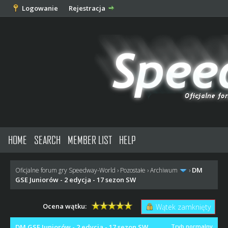
Logowanie
Rejestracja
HOME
SEARCH
MEMBER LIST
HELP
DM
Oficjalne forum gry Speedway-World
›
Pozostałe
›
Archiwum
›
GSE Juniorów - 2 edycja - 17 sezon SW
Ocena wątku:
Wątek zamknięty
DM GSE Juniorów - 2 edycja - 17 sezon SW
Tryb normalny