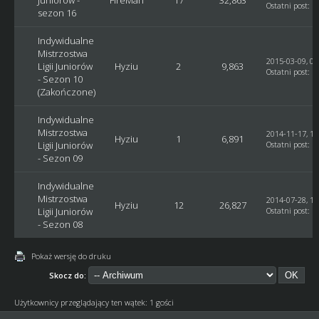
Ostatni post
:
F
sezon 16
Indywidualne
Mistrzostwa
2015-03-09, 09
Ligii Juniorów
Hyziu
2
9,863
Ostatni post
:
H
- Sezon 10
(Zakończone)
Indywidualne
Mistrzostwa
2014-11-17, 14
Hyziu
1
6,891
Ligii Juniorów
Ostatni post
:
H
- Sezon 09
Indywidualne
Mistrzostwa
2014-07-28, 11
Hyziu
12
26,827
Ligii Juniorów
Ostatni post
:
H
- Sezon 08
Pokaż wersję do druku
Skocz do:
Użytkownicy przeglądający ten wątek: 1 gości