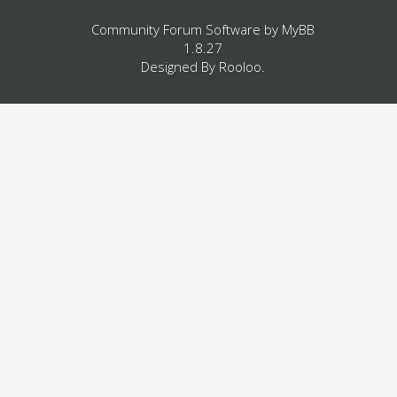
Community Forum Software by
MyBB
1.8.27
Designed By
Rooloo
.