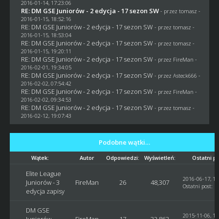
2016-01-14, 17:23:06
RE: DM GSE Juniorów - 2 edycja - 17 sezon SW
- przez
tomasz
-
2016-01-15, 18:52:16
RE: DM GSE Juniorów - 2 edycja - 17 sezon SW
- przez
tomasz
-
2016-01-15, 18:53:04
RE: DM GSE Juniorów - 2 edycja - 17 sezon SW
- przez
tomasz
-
2016-01-15, 19:20:11
RE: DM GSE Juniorów - 2 edycja - 17 sezon SW
- przez
FireMan
-
2016-02-01, 19:34:05
RE: DM GSE Juniorów - 2 edycja - 17 sezon SW
- przez
Asteck666
-
2016-02-02, 07:54:42
RE: DM GSE Juniorów - 2 edycja - 17 sezon SW
- przez
FireMan
-
2016-02-02, 09:34:53
RE: DM GSE Juniorów - 2 edycja - 17 sezon SW
- przez
tomasz
-
2016-02-12, 19:07:43
Podobne wątki…
Wątek:
Autor
Odpowiedzi:
Wyświetleń:
Ostatni p
Elite League
2016-06-17, 12
Juniorów - 3
FireMan
26
48,307
Ostatni post
:
F
edycja zapisy
DM GSE
2015-11-06, 14
Juniorów -
FireMan
17
32,863